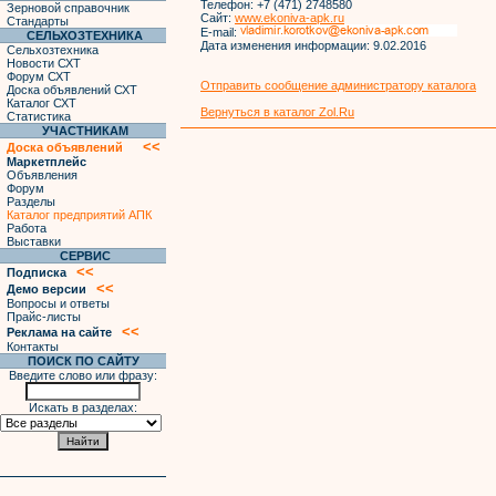
Телефон:
+7 (471) 2748580
Зерновой справочник
Сайт:
www.ekoniva-apk.ru
Стандарты
E-mail:
СЕЛЬХОЗТЕХНИКА
Дата изменения информации:
9.02.2016
Сельхозтехника
Новости СХТ
Форум СХТ
Отправить сообщение администратору каталога
Доска объявлений СХТ
Каталог СХТ
Вернуться в каталог Zol.Ru
Статистика
УЧАСТНИКАМ
<<
Доска объявлений
Маркетплейс
Объявления
Форум
Разделы
Каталог предприятий АПК
Работа
Выставки
СЕРВИС
<<
Подписка
<<
Демо версии
Вопросы и ответы
Прайс-листы
<<
Реклама на сайте
Контакты
ПОИСК ПО САЙТУ
Введите слово или фразу:
Искать в разделах: