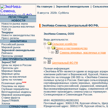
На главную
|
Зерновой еженедельник
|
Сельхозте
8 августа 2026г. Суббота
РЕГИСТРАЦИЯ
НОВОСТИ
Новости рынка зерна
ЭкоНива-Семена, Центральный ФО РФ,
Новости рынка масличных
ТОП 20
Тендеры
ЭкоНива-Семена, ООО
Новости законодательства
Пресс-релизы
Виды деятельности:
АНАЛИТИКА
Сельское хозяйство
Российский рынок
Мировой рынок
Зерно и растениеводство
Зерновой еженедельник
Семена зерновых, масличных и трав
Рейтинги
Прогнозы урожая
Регион:
ИНСТРУМЕНТЫ РЫНКА
ЗерноСТАТ
Центральный ФО РФ
Цены на зерно в России
Прогнозы цен
Полная информация:
Мировые биржи
«ЭкоНива-АПК» является одним из ведущих аграрн
Мировые цены
компании работают в Воронежской, Курской, Новос
Цены на масличные
областях на площади 196 000 га. «ЭкоНива-Семена
Цены на топливо
полевых культур в России. Ежегодно сельхозпредп
new
сертифицированных семян зерновых, зернобобовых
Розничные цены
включены сорта российской, украинской, немецкой,
Пошлины на зерно
Высококвалифицированные кадры, современное об
Глубокая переработка
позволяют производить семена класса «премиум».
Вегетационные индексы
Селекционеров и Семеноводов России.
Мировой агрокалендарь
Ставки фрахта
ИНН:
4628005551/462801001
ЗерноТРАФИК
Почтовый адрес:
306513 РФ, Курская область, Щигр
Хлопок
Юридический адрес:
306513 РФ, Курская область, Щ
СПРАВОЧНИК