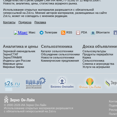
Свидетельство о регистрации СМИ ИА №ФС77-31392 от 12 марта 2008 г.
Новости, аналитика, цены, статистика аграрного рынка.
Использование открытых материалов разрешается с обязательной
гиперссылкой на Zol.ru. Мнение авторов материалов, размещаемых на сайте
Zol.ru, может не совпадать с мнением редакции.
Контакты
Подписка
Реклама
Макс
Телеграм
RSS
PDA
ВКонтакте
Аналитика и цены
Сельхозтехника
Доска объявлени
Зерновой еженедельник
Каталог сельхозтехники
Сельхозкультуры
ЗерноСТАТ
Обсуждение сельхозтехники
Продукты переработки
ЗерноТРАФИК
Новости сельхозтехники
Корма
Индексы цен России
Коммерческие предложения
Сельхозтехника
Мировые цены
Семена и агросредства
Мировые биржи
Услуги на агрорынке
Конта
© 2000-2026 ИА Зерно Он-Лайн
Подпи
Использование открытых материалов разрешается
Рекла
с обязательной гиперссылкой на Zol.ru
Полит