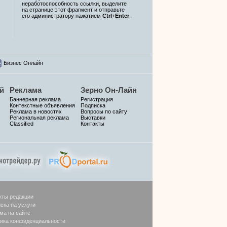
неработоспособность ссылки, выделите
на странице этот фрагмент и отправьте
его администратору нажатием
Ctrl
+
Enter
.
Бизнес Онлайн
й
Реклама
Зерно Он-Лайн
Баннерная реклама
Регистрация
Контекстные объявления
Подписка
Реклама в новостях
Вопросы по сайту
Региональная реклама
Выставки
Classified
Контакты
кты редакции
ска на услуги
ма на сайте
ика конфиденциальности