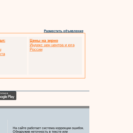
Разместить объявление
ал:
Цены на зерно
Индекс цен центра и юга
ы
России
хта
На сайте работает система коррекции ошибок.
Обнаружив неточность в тексте или