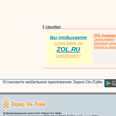
Classified
ZOL-Универс
Вы отдыхаете
Зерно-weekly
а
р
еклама на
Мировые цен
Индексы фра
ZOL.RU
работает!
Установите мобильное приложение Зерно Он-Лайн:
Информационное агентство Зерно Он-Лайн.