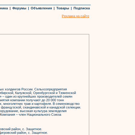
хника
|
Форумы
|
Объявления
|
Товары
|
Подписка
Реклама на сайте
ых холдингов России. Сельхозпредприятия
ибирской, Калужской, Оренбургской и Тюменской
» – один из крупнейших производителей семян
риятия компании получают до 20 000 тонн
, многолетних трав и картофеля. В семеноводство
 французской, скандинавской и канадской селекции.
орудование, высокая культура земледелия
 Компания – член Национального Союза
овский район, с. Защитное.
игровский район, с. Защитное.