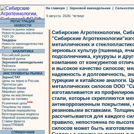
На главную
|
Зерновой еженедельник
|
Сельхозте
6 августа 2026г. Четверг
РЕГИСТРАЦИЯ
НОВОСТИ
Новости рынка зерна
Сибирские Агротехнологии, Си
Новости рынка масличных
ТОП 20
"Сибирские Агротехнологии"изг
Тендеры
металлических и стеклопластик
Новости законодательства
Пресс-релизы
зерновых культур (пшеница, ячме
АНАЛИТИКА
Российский рынок
подсолнечника, кукурузы и дру
Мировой рынок
компанию от конкурентов отлич
Зерновой еженедельник
Рейтинги
и высокое качество силосов; мн
Прогнозы урожая
ИНСТРУМЕНТЫ РЫНКА
надежность и долговечность, з
ЗерноСТАТ
турецкие и китайские аналоги. 
Цены на зерно в России
Прогнозы цен
металлических силосов ООО "С
Мировые биржи
изготавливается из профилиров
Мировые цены
Цены на масличные
стали, которые скрепляются ме
Цены на топливо
new
Розничные цены
антикоррозионным покрытием, 
Пошлины на зерно
резиновыми вставками. Толщин
Глубокая переработка
Вегетационные индексы
рассчитывается для каждого си
Мировой агрокалендарь
Ставки фрахта
правило, непостоянна по высот
ЗерноТРАФИК
силосов может быть изготовлено
Хлопок
СПРАВОЧНИК