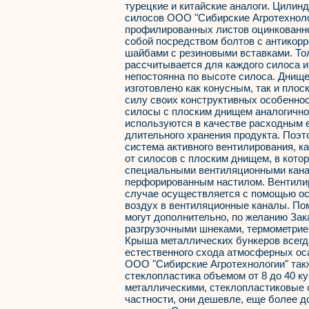
турецкие и китайские аналоги. Цилин
силосов ООО "Сибирские Агротехноло
профилированных листов оцинкованно
собой посредством болтов с антикор
шайбами с резиновыми вставками. То
рассчитывается для каждого силоса и
непостоянна по высоте силоса. Днищ
изготовлено как конусным, так и пло
силу своих конструктивных особенно
силосы с плоским днищем аналогично
используются в качестве расходным 
длительного хранения продукта. Поэт
система активного вентилирования, ка
от силосов с плоским днищем, в кото
специальными вентиляционными кана
перфорированным настилом. Вентилир
случае осуществляется с помощью ос
воздух в вентиляционные каналы. По
могут дополнительно, по желанию Зак
разгрузочными шнеками, термометрией,
Крыша металлических бункеров всегд
естественного схода атмосферных ос
ООО "Сибирские Агротехнологии" так
стеклопластика объемом от 8 до 40 к
металлическими, стеклопластиковые 
частности, они дешевле, еще более д