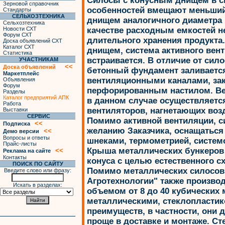
Силосы с конусным днищем в с
Зерновой справочник
особенностей вмещают меньший
Стандарты
СЕЛЬХОЗТЕХНИКА
днищем аналогичного диаметра 
Сельхозтехника
Новости СХТ
качестве расходным емкостей н
Форум СХТ
длительного хранения продукта
Доска объявлений СХТ
Каталог СХТ
днищем, система активного вент
Статистика
встраивается. В отличие от сил
УЧАСТНИКАМ
<<
Доска объявлений
бетонный фундамент заливаетс
Маркетплейс
вентиляционными каналами, з
Объявления
Форум
перфорированным настилом. Ве
Разделы
Каталог предприятий АПК
в данном случае осуществляет
Работа
вентиляторов, нагнетающих воз
Выставки
СЕРВИС
Помимо активной вентиляции, с
<<
Подписка
желанию Заказчика, оснащаться
<<
Демо версии
Вопросы и ответы
шнеками, термометрией, системой
Прайс-листы
Крыша металлических бункеров 
<<
Реклама на сайте
Контакты
конуса с целью естественного 
ПОИСК ПО САЙТУ
Помимо металлических силосов
Введите слово или фразу:
Агротехнологии" также произво
Искать в разделах:
объемом от 8 до 40 кубических 
металлическими, стеклопласти
преимуществ, в частности, они 
проще в доставке и монтаже. С