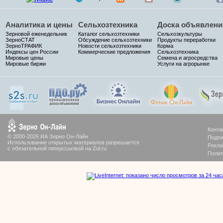
Аналитика и цены
Сельхозтехника
Доска объявлени
Зерновой еженедельник
Каталог сельхозтехники
Сельхозкультуры
ЗерноСТАТ
Обсуждение сельхозтехники
Продукты переработки
ЗерноТРАФИК
Новости сельхозтехники
Корма
Индексы цен России
Коммерческие предложения
Сельхозтехника
Мировые цены
Семена и агросредства
Мировые биржи
Услуги на агрорынке
Конта
© 2000-2026 ИА Зерно Он-Лайн
Подпи
Использование открытых материалов разрешается
Рекла
с обязательной гиперссылкой на Zol.ru
Полит