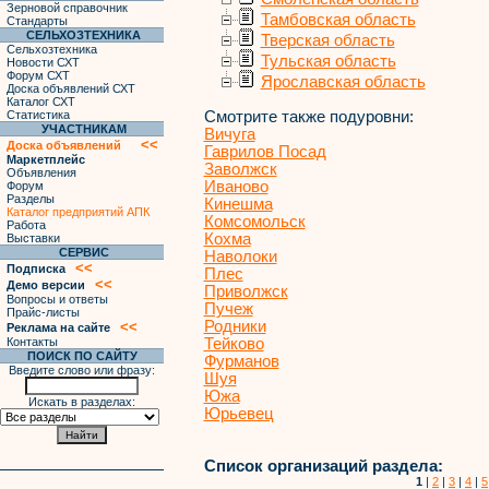
Зерновой справочник
Тамбовская область
Стандарты
СЕЛЬХОЗТЕХНИКА
Тверская область
Сельхозтехника
Тульская область
Новости СХТ
Форум СХТ
Ярославская область
Доска объявлений СХТ
Каталог СХТ
Статистика
Смотрите также подуровни:
УЧАСТНИКАМ
Вичуга
<<
Доска объявлений
Гаврилов Посад
Маркетплейс
Заволжск
Объявления
Иваново
Форум
Разделы
Кинешма
Каталог предприятий АПК
Комсомольск
Работа
Кохма
Выставки
СЕРВИС
Наволоки
<<
Подписка
Плес
<<
Демо версии
Приволжск
Вопросы и ответы
Пучеж
Прайс-листы
Родники
<<
Реклама на сайте
Контакты
Тейково
ПОИСК ПО САЙТУ
Фурманов
Введите слово или фразу:
Шуя
Южа
Искать в разделах:
Юрьевец
Список организаций раздела:
1
|
2
|
3
|
4
|
5