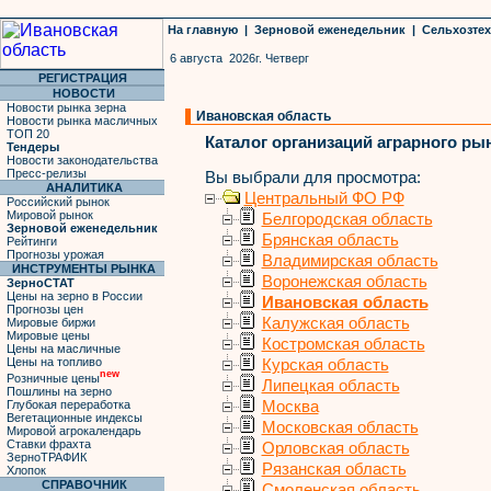
На главную
|
Зерновой еженедельник
|
Сельхозте
6 августа 2026г. Четверг
РЕГИСТРАЦИЯ
НОВОСТИ
Новости рынка зерна
Ивановская область
Новости рынка масличных
ТОП 20
Каталог организаций аграрного ры
Тендеры
Новости законодательства
Пресс-релизы
Вы выбрали для просмотра:
АНАЛИТИКА
Центральный ФО РФ
Российский рынок
Мировой рынок
Белгородская область
Зерновой еженедельник
Брянская область
Рейтинги
Прогнозы урожая
Владимирская область
ИНСТРУМЕНТЫ РЫНКА
Воронежская область
ЗерноСТАТ
Цены на зерно в России
Ивановская область
Прогнозы цен
Калужская область
Мировые биржи
Мировые цены
Костромская область
Цены на масличные
Цены на топливо
Курская область
new
Розничные цены
Липецкая область
Пошлины на зерно
Глубокая переработка
Москва
Вегетационные индексы
Московская область
Мировой агрокалендарь
Ставки фрахта
Орловская область
ЗерноТРАФИК
Рязанская область
Хлопок
СПРАВОЧНИК
Смоленская область