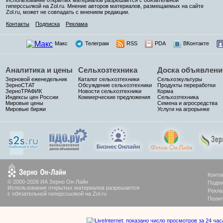
гиперссылкой на Zol.ru. Мнение авторов материалов, размещаемых на сайте
Zol.ru, может не совпадать с мнением редакции.
Контакты
Подписка
Реклама
Макс
Телеграм
RSS
PDA
ВКонтакте
Аналитика и цены
Сельхозтехника
Доска объявлени
Зерновой еженедельник
Каталог сельхозтехники
Сельхозкультуры
ЗерноСТАТ
Обсуждение сельхозтехники
Продукты переработки
ЗерноТРАФИК
Новости сельхозтехники
Корма
Индексы цен России
Коммерческие предложения
Сельхозтехника
Мировые цены
Семена и агросредства
Мировые биржи
Услуги на агрорынке
Конта
© 2000-2026 ИА Зерно Он-Лайн
Подпи
Использование открытых материалов разрешается
Рекла
с обязательной гиперссылкой на Zol.ru
Полит