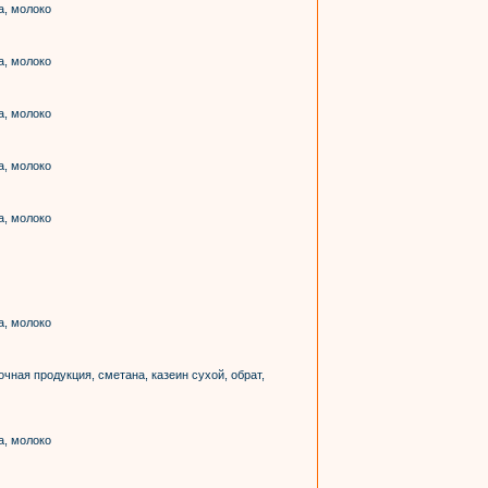
а, молоко
а, молоко
а, молоко
а, молоко
а, молоко
а, молоко
ная продукция, сметана, казеин сухой, обрат,
а, молоко