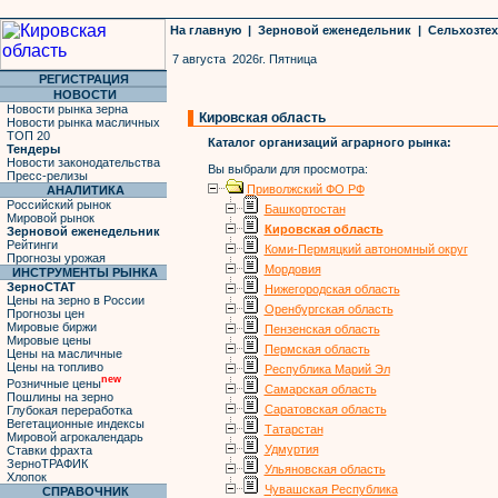
На главную
|
Зерновой еженедельник
|
Сельхозте
7 августа 2026г. Пятница
РЕГИСТРАЦИЯ
НОВОСТИ
Новости рынка зерна
Кировская область
Новости рынка масличных
ТОП 20
Каталог организаций аграрного рынка:
Тендеры
Новости законодательства
Вы выбрали для просмотра:
Пресс-релизы
Приволжский ФО РФ
АНАЛИТИКА
Российский рынок
Башкортостан
Мировой рынок
Кировская область
Зерновой еженедельник
Рейтинги
Коми-Пермяцкий автономный округ
Прогнозы урожая
Мордовия
ИНСТРУМЕНТЫ РЫНКА
ЗерноСТАТ
Нижегородская область
Цены на зерно в России
Оренбургская область
Прогнозы цен
Мировые биржи
Пензенская область
Мировые цены
Пермская область
Цены на масличные
Цены на топливо
Республика Марий Эл
new
Розничные цены
Самарская область
Пошлины на зерно
Саратовская область
Глубокая переработка
Вегетационные индексы
Татарстан
Мировой агрокалендарь
Удмуртия
Ставки фрахта
ЗерноТРАФИК
Ульяновская область
Хлопок
Чувашская Республика
СПРАВОЧНИК