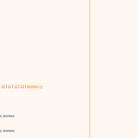
|
10
|
11
|
12
|
13
|
вперед >>
а, молоко
а, молоко