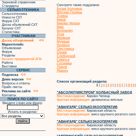
Зерновой справочник
Смотрите также подуровни:
Стандарты
Белая Холуница
СЕЛЬХОЗТЕХНИКА
Вятские Поляны
Сельхозтехника
Зуевка
Новости СХТ
Киров
Форум СХТ
Кирово-Чепецк
Доска объявлений СХТ
Кирс
Каталог СХТ
Котельнич
Статистика
Луза
УЧАСТНИКАМ
Малмыж
<<
Доска объявлений
Мураши
Маркетплейс
Нолинск
Объявления
Омутнинск
Форум
Орлов
Разделы
Слободской
Каталог предприятий АПК
Советск
Работа
Сосновка
Выставки
Уржум
СЕРВИС
Яранск
<<
Подписка
<<
Демо версии
Список организаций раздела:
Вопросы и ответы
1
|
2
|
3
|
4
|
5
|
6
|
7
|
8
|
9
Прайс-листы
<<
Реклама на сайте
"АБСОЛЮТМЯСПРОМ" КОЛБАСНЫЙ ЗАВОД
Контакты
Местонахождение:
Кирово-Чепецк
ПОИСК ПО САЙТУ
Краткая информация:
деликатесы мясные
Введите слово или фразу:
"АВАНГАРД" СЕЛЬХОЗКООПЕРАТИВ
Местонахождение:
Кировская область
Искать в разделах:
Краткая информация:
мясо крупного рогатого скот
"АВАНГАРД" СЕЛЬХОЗКООПЕРАТИВ
Местонахождение:
Кировская область
Краткая информация:
мясо крупного рогатого скот