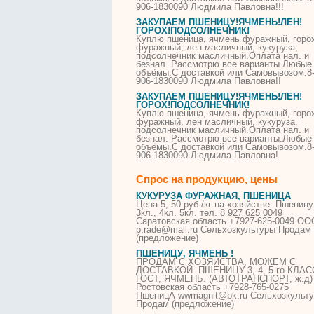
906-1830090 Людмила Павловна!!!
ЗАКУПАЕМ
ПШЕНИЦУ
!ЯЧМЕНЬ!ЛЕН!
ГОРОХ!ПОДСОЛНЕЧНИК!
Куплю
пшеница
, ячмень фуражный, горо
фуражный, лен масличный, кукуруза,
подсолнечник масличный.Оплата нал. и
безнал. Рассмотрю все варианты.Любые
объёмы.С доставкой или Самовывозом.8
906-1830090 Людмила Павловна!!
ЗАКУПАЕМ
ПШЕНИЦУ
!ЯЧМЕНЬ!ЛЕН!
ГОРОХ!ПОДСОЛНЕЧНИК!
Куплю
пшеница
, ячмень фуражный, горо
фуражный, лен масличный, кукуруза,
подсолнечник масличный.Оплата нал. и
безнал. Рассмотрю все варианты.Любые
объёмы.С доставкой или Самовывозом.8
906-1830090 Людмила Павловна!
Спрос на продукцию, цены
КУКУРУЗА ФУРАЖНАЯ,
ПШЕНИЦА
Цена 5, 50 руб./кг на хозяйстве.
Пшеницу
3кл., 4кл. 5кл. тел. 8 927 625 0049
Саратовская область +7927-625-0049 ОО
p.rade@mail.ru Сельхозкультуры Продам
(предложение)
ПШЕНИЦУ
, ЯЧМЕНЬ !
ПРОДАМ С ХОЗЯЙСТВА, МОЖЕМ С
ДОСТАВКОЙ-
ПШЕНИЦУ
3, 4, 5-го КЛА
ГОСТ, ЯЧМЕНЬ. (АВТОТРАНСПОРТ, ж.д)
Ростовская область +7928-765-0275
ПшеницА
wwmagnit@bk.ru Сельхозкульт
Продам (предложение)