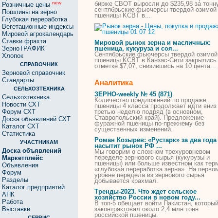
бирже
CBOT
выросли до $235,98 за тонну
new
Розничные цены
сентябрьские фьючерсы твердой озимой
Пошлины на зерно
пшеницы
KCBT в...
Глубокая переработка
Вегетационные индексы
Мировой агрокалендарь
Ставки фрахта
Мировой рынок зерна и масличных:
ЗерноТРАФИК
пшеница
, кукуруза и соя...
Сентябрьские фьючерсы твердой озимой
Хлопок
пшеницы
KCBT в Канзас-Сити закрылись
СПРАВОЧНИК
отметке $7,
07
, снизившись на 10 цента...
Зерновой справочник
Стандарты
Аналитика
СЕЛЬХОЗТЕХНИКА
ЗЕРНО-weekly № 45 (871)
Сельхозтехника
Количество предложений по продаже
Новости СХТ
пшеницы
4 класса продолжает идти вниз
Форум СХТ
третью неделю подряд (в основном,
Ставропольский край). Предложение
Доска объявлений СХТ
фуражной
пшеницы
по-прежнему без
Каталог СХТ
существенных изменений.
Статистика
Роман Козырев: «Рустарк» за два года
УЧАСТНИКАМ
насытит рынок РФ ...
Доска объявлений
Мы говорим о сложном трехуровневом
переделе зернового сырья (кукурузы и
Маркетплейс
пшеницы
) или больше известном как тер
Объявления
«глубокая переработка зерна». На перво
Форум
уровне передела из зернового сырья
Разделы
добывается крахмал.
Каталог предприятий
Тренды-2023. Что ждет сельское
АПК
хозяйство России в новом году...
Работа
В топ-5 обещает войти Пакистан, которы
Выставки
законтрактовал около 2,4 млн тонн
российской
пшеницы
.
СЕРВИС