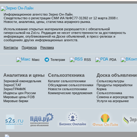
Информационное агентство Зерно Он-Лайн
.
Свидетельство о регистрации СМИ ИА №ФС77-31392 от 12 марта 2008 г.
Новости, аналитика, цены, статистика аграрного рынка.
Использование открытых материалов разрешается с обязательной
гиперссылкой на Zol.ru. Редакция не несет ответственности за достоверность
информации, опубликованной на Доске объявлений, в пресс-релизах и
сообщениях других информационных агентств.
Контакты
Подписка
Реклама
Макс
Телеграм
RSS
PDA
Аналитика и цены
Сельхозтехника
Доска объявлени
Зерновой еженедельник
Каталог сельхозтехники
Сельхозкультуры
ЗерноСТАТ
Обсуждение сельхозтехники
Продукты переработки
ЗерноТРАФИК
Новости сельхозтехники
Корма
Индексы цен России
Коммерческие предложения
Сельхозтехника
Мировые цены FOB
Семена и агросредства
Мировые биржи
Услуги на агрорынке