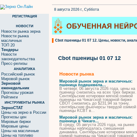
8 августа 2026 г., Суббота
РЕГИСТРАЦИЯ
НОВОСТИ
Новости рынка зерна
Новости рынка
масличных
Cbot пшеницы 01 07 12. Цены, новости, анал
ТОП 20
Тендеры
Новости
Cbot пшеницы 01 07 12
законодательства
Пресс-релизы
АНАЛИТИКА
Новости рынка
Российский рынок
Мировой рынок
Мировой рынок зерна и масличных:
Зерновой
пшеница
подешевела...
еженедельник
В четверг, 06 августа 2026 года, цены на
пшеницу
снизились на всех трех биржах.
Прогнозы урожая
Сентябрьские котировки мягкой озимой
Рейтинги
пшеницы
на Чикагской товарной бирже
ИНСТРУМЕНТЫ РЫНКА
CBOT
снизились до $231,94 за тонну,
сентябрьские фьючерсы твердой озимой
ЗерноСТАТ
пшеницы
KCBT в...
Цены на зерно в России
Прогнозы цен
Мировой рынок зерна и масличных:
пшеница
в Чикаго...
Мировые биржи
В среду, 05 августа 2026 года, на рынке
Мировые цены
пшеницы
наблюдалась смешанная
Цены на масличные
динамика. Сентябрьские котировки мягко
Цены на топливо
озимой
пшеницы
на Чикагской товарной