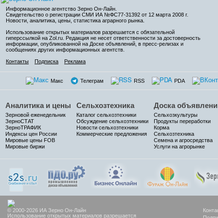
Информационное агентство Зерно Он-Лайн
.
Свидетельство о регистрации СМИ ИА №ФС77-31392 от 12 марта 2008 г.
Новости, аналитика, цены, статистика аграрного рынка.
Использование открытых материалов разрешается с обязательной
гиперссылкой на Zol.ru. Редакция не несет ответственности за достоверность
информации, опубликованной на Доске объявлений, в пресс-релизах и
сообщениях других информационных агентств.
Контакты
Подписка
Реклама
Макс
Телеграм
RSS
PDA
Аналитика и цены
Сельхозтехника
Доска объявлени
Зерновой еженедельник
Каталог сельхозтехники
Сельхозкультуры
ЗерноСТАТ
Обсуждение сельхозтехники
Продукты переработки
ЗерноТРАФИК
Новости сельхозтехники
Корма
Индексы цен России
Коммерческие предложения
Сельхозтехника
Мировые цены FOB
Семена и агросредства
Мировые биржи
Услуги на агрорынке
© 2000-2026 ИА Зерно Он-Лайн
Конта
Использование открытых материалов разрешается
Подпи