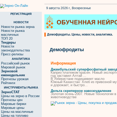
9 августа 2026 г., Воскресенье
РЕГИСТРАЦИЯ
НОВОСТИ
Новости рынка зерна
Новости рынка
масличных
Демофродиты. Цены, новости, аналитика.
ТОП 20
Тендеры
Новости
Демофродиты
законодательства
Пресс-релизы
АНАЛИТИКА
Информация
Российский рынок
Мировой рынок
Джамбульский суперфосфатный заво
Зерновой
Каприз платежом красен. Новый экспорт
еженедельник
год заставил Алтай ...
В Узбекистане подешевеет масло
Прогнозы урожая
Южный Казахстан: Хлеб из привозной му
Рейтинги
и дорожает, и быстро...
ИНСТРУМЕНТЫ РЫНКА
Дельта скреперное навозоудаление
ЗерноСТАТ
Золотая осень-2007. Новые технологии в
Цены на зерно в России
животноводстве
Прогнозы цен
Мировые биржи
Мировые цены
Цены на масличные
Цены на топливо