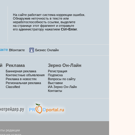
На сайте работает система коррекции ошибок.
Обнаружив неточность в тексте или
неработоспособность ссылки, выделите
на странице этот фрагмент и отправьте
его администратору нажатием
Ctrl
+
Enter
.
ВКонтакте
Бизнес Онлайн
й
Реклама
Зерно Он-Лайн
Баннерная реклама
Регистрация
Контекстные объявления
Подписка
Реклама в новостях
Вопросы по сайту
Региональная реклама
Выставки
Classified
ИА Зерно Он-Лайн
Контакты
кты редакции
ска на услуги