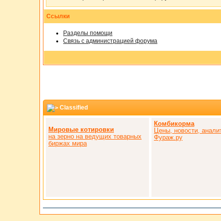
Ссылки
Разделы помощи
Связь с администрацией форума
Classified
Комбикорма
Мировые котировки
Цены, новости, анали
на зерно на ведущих товарных
Фураж.ру
биржах мира