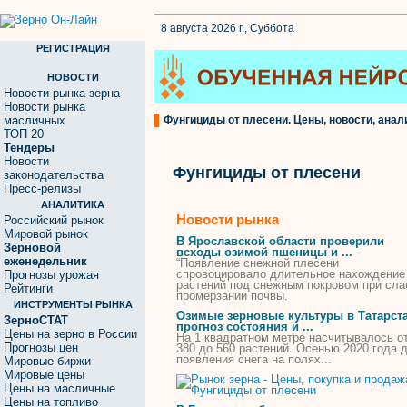
8 августа 2026 г., Суббота
РЕГИСТРАЦИЯ
НОВОСТИ
Новости рынка зерна
Новости рынка
масличных
Фунгициды от плесени. Цены, новости, анал
ТОП 20
Тендеры
Новости
Фунгициды от плесени
законодательства
Пресс-релизы
АНАЛИТИКА
Новости рынка
Российский рынок
Мировой рынок
В Ярославской области проверили
Зерновой
всходы озимой пшеницы и ...
еженедельник
“Появление снежной
плесени
спровоцировало длительное нахождение
Прогнозы урожая
растений под снежным покровом при сл
Рейтинги
промерзании почвы.
ИНСТРУМЕНТЫ РЫНКА
Озимые зерновые культуры в Татарста
ЗерноСТАТ
прогноз состояния и ...
Цены на зерно в России
На 1 квадратном метре насчитывалось
о
Прогнозы цен
380 до 560 растений. Осенью 2020 года 
появления снега на полях...
Мировые биржи
Мировые цены
Цены на масличные
Цены на топливо