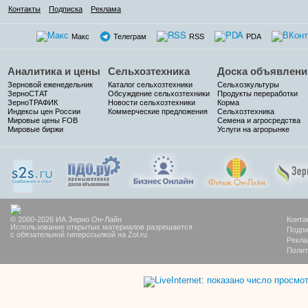
Контакты
Подписка
Реклама
Макс
Телеграм
RSS
PDA
Аналитика и цены
Сельхозтехника
Доска объявлени
Зерновой еженедельник
Каталог сельхозтехники
Сельхозкультуры
ЗерноСТАТ
Обсуждение сельхозтехники
Продукты переработки
ЗерноТРАФИК
Новости сельхозтехники
Корма
Индексы цен России
Коммерческие предложения
Сельхозтехника
Мировые цены FOB
Семена и агросредства
Мировые биржи
Услуги на агрорынке
© 2000-2026 ИА Зерно Он-Лайн
Конта
Использование открытых материалов разрешается
Подпи
с обязательной гиперссылкой на Zol.ru
Рекла
Полит