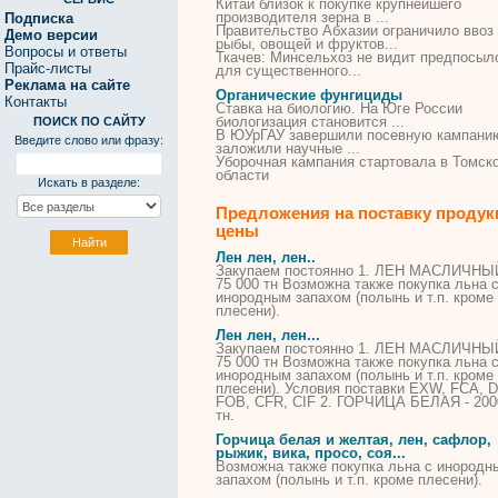
Китай близок к покупке крупнейшего
производителя зерна в ...
Подписка
Правительство Абхазии ограничило ввоз
Демо версии
рыбы, овощей и фруктов...
Вопросы и ответы
Ткачев: Минсельхоз не видит предпосыл
Прайс-листы
для
существенного...
Реклама на сайте
Органические фунгициды
Контакты
Ставка на биологию. На Юге России
биологизация становится ...
ПОИСК ПО САЙТУ
В ЮУрГАУ завершили посевную кампани
Введите слово или фразу:
заложили научные ...
Уборочная кампания стартовала в Томск
области
Искать в разделе:
Предложения на поставку продук
цены
Лен лен, лен..
Закупаем постоянно 1. ЛЕН МАСЛИЧНЫ
75 000 тн Возможна также покупка льна 
инородным запахом (полынь и т.п. кроме
плесени
).
Лен лен, лен...
Закупаем постоянно 1. ЛЕН МАСЛИЧНЫ
75 000 тн Возможна также покупка льна 
инородным запахом (полынь и т.п. кроме
плесени
). Условия поставки EXW, FCA, 
FOB, CFR, CIF 2. ГОРЧИЦА БЕЛАЯ - 200
тн.
Горчица белая и желтая, лен, сафлор,
рыжик, вика, просо, соя...
Возможна также покупка льна с инородн
запахом (полынь и т.п. кроме
плесени
).