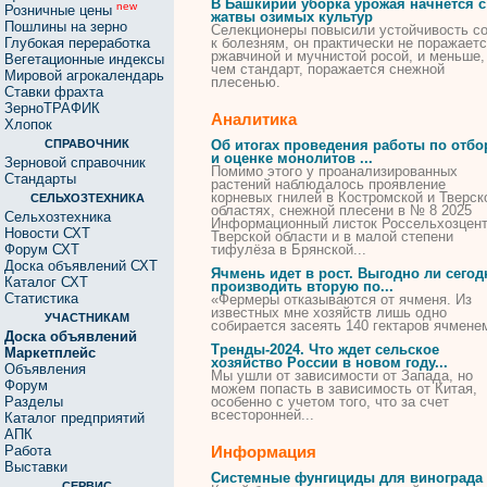
В Башкирии уборка урожая начнется с
new
Розничные цены
жатвы озимых культур
Пошлины на зерно
Селекционеры повысили устойчивость с
Глубокая переработка
к болезням, он практически не поражает
ржавчиной и мучнистой росой, и меньше,
Вегетационные индексы
чем стандарт, поражается снежной
Мировой агрокалендарь
плесенью
.
Ставки фрахта
ЗерноТРАФИК
Аналитика
Хлопок
СПРАВОЧНИК
Об итогах проведения работы по отбо
и оценке монолитов ...
Зерновой справочник
Помимо этого у проанализированных
Стандарты
растений наблюдалось проявление
корневых гнилей в Костромской и Тверск
СЕЛЬХОЗТЕХНИКА
областях, снежной
плесени
в № 8 2025
Сельхозтехника
Информационный листок Россельхозцен
Новости СХТ
Тверской области и в малой степени
Форум СХТ
тифулёза в Брянской...
Доска объявлений СХТ
Ячмень идет в рост. Выгодно ли сегод
Каталог СХТ
производить вторую по...
Статистика
«Фермеры отказываются
от
ячменя. Из
известных мне хозяйств лишь одно
УЧАСТНИКАМ
собирается засеять 140 гектаров ячменем
Доска объявлений
Тренды-2024. Что ждет сельское
Маркетплейс
хозяйство России в новом году...
Объявления
Мы ушли
от
зависимости
от
Запада, но
Форум
можем попасть в зависимость
от
Китая,
Разделы
особенно с учетом того, что за счет
всесторонней...
Каталог предприятий
АПК
Работа
Информация
Выставки
Системные фунгициды для винограда
СЕРВИС