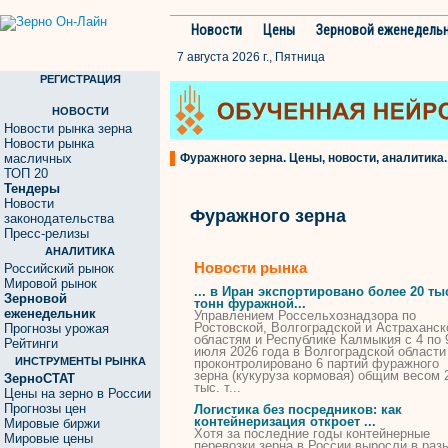
Новости
Цены
Зерновой еженедель
7 августа 2026 г., Пятница
РЕГИСТРАЦИЯ
НОВОСТИ
Новости рынка зерна
Новости рынка
масличных
Фуражного зерна. Цены, новости, аналитика.
ТОП 20
Тендеры
Новости
Фуражного зерна
законодательства
Пресс-релизы
АНАЛИТИКА
Новости рынка
Российский рынок
Мировой рынок
... в Иран экспортировано более 20 ты
Зерновой
тонн
фуражной
...
еженедельник
Управлением Россельхознадзора по
Ростовской, Волгоградской и Астраханск
Прогнозы урожая
областям и Республике Калмыкия с 4 по 
Рейтинги
июля 2026 года в Волгоградской области
ИНСТРУМЕНТЫ РЫНКА
проконтролировано 6 партий
фуражного
зерна
(кукуруза кормовая) общим весом 
ЗерноСТАТ
тыс. т...
Цены на зерно в России
Прогнозы цен
Логистика без посредников: как
контейнеризация откроет ...
Мировые биржи
Хотя за последние годы контейнерные
Мировые цены
перевозки
зерна
в России выросли в раз