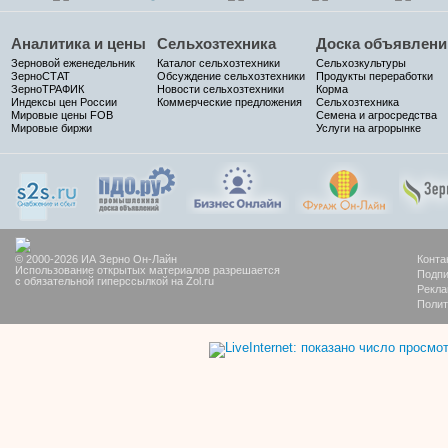
Аналитика и цены
Сельхозтехника
Доска объявлени
Зерновой еженедельник
Каталог сельхозтехники
Сельхозкультуры
ЗерноСТАТ
Обсуждение сельхозтехники
Продукты переработки
ЗерноТРАФИК
Новости сельхозтехники
Корма
Индексы цен России
Коммерческие предложения
Сельхозтехника
Мировые цены FOB
Семена и агросредства
Мировые биржи
Услуги на агрорынке
© 2000-2026 ИА Зерно Он-Лайн
Конта
Использование открытых материалов разрешается
Подпи
с обязательной гиперссылкой на Zol.ru
Рекла
Полит