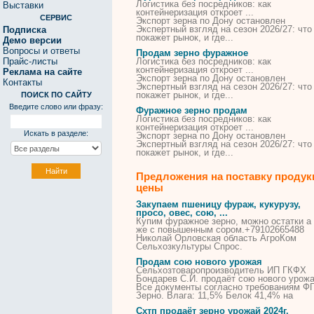
Логистика без посредников: как
Выставки
контейнеризация откроет ...
СЕРВИС
Экспорт
зерна
по Дону остановлен
Экспертный взгляд на сезон 2026/27: что
Подписка
покажет рынок, и где...
Демо версии
Вопросы и ответы
Продам зерно фуражное
Прайс-листы
Логистика без посредников: как
контейнеризация откроет ...
Реклама на сайте
Экспорт
зерна
по Дону остановлен
Контакты
Экспертный взгляд на сезон 2026/27: что
покажет рынок, и где...
ПОИСК ПО САЙТУ
Введите слово или фразу:
Фуражное зерно продам
Логистика без посредников: как
контейнеризация откроет ...
Искать в разделе:
Экспорт
зерна
по Дону остановлен
Экспертный взгляд на сезон 2026/27: что
покажет рынок, и где...
Предложения на поставку продук
цены
Закупаем пшеницу фураж, кукурузу,
просо, овес, сою, ...
Купим
фуражное
зерно
, можно остатки а
же с повышенным сором.+79102665488
Николай Орловская область АгроКом
Сельхозкультуры Спрос.
Продам сою нового урожая
Сельхозтоваропроизводитель ИП ГКФХ
Бондарев С.И. продаёт сою нового урожа
Все документы согласно требованиям Ф
Зерно. Влага: 11,5% Белок 41,4% на
Схтп продаёт зерно урожай 2024г.