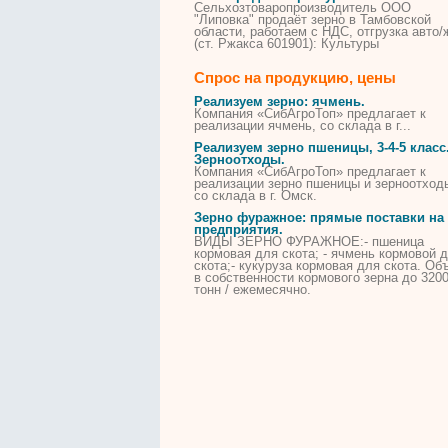
Сельхозтоваропроизводитель ООО
"Липовка" продаёт зерно в Тамбовской
области, работаем с НДС, отгрузка авто/
(ст. Ржакса 601901): Культуры
Спрос на продукцию, цены
Реализуем
зерно
: ячмень.
Компания «СибАгроТоп» предлагает к
реализации ячмень, со склада в г...
Реализуем
зерно
пшеницы, 3-4-5 класс
Зерноотходы.
Компания «СибАгроТоп» предлагает к
реализации
зерно
пшеницы и зерноотход
со склада в г. Омск.
Зерно
фуражное
: прямые поставки на
предприятия.
ВИДЫ
ЗЕРНО
ФУРАЖНОЕ
:- пшеница
кормовая для скота; - ячмень кормовой 
скота;- кукуруза кормовая для скота. Об
в собственности кормового
зерна
до 320
тонн / ежемесячно.