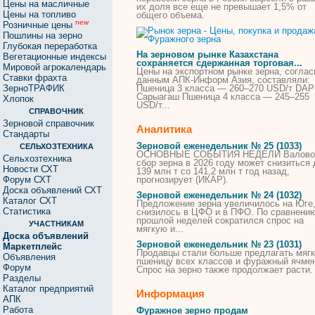
Цены на масличные
их доля все еще не превышает 1,5% от
Цены на топливо
общего объема.
new
Розничные цены
Пошлины на зерно
Глубокая переработка
На зерновом рынке Казахстана
Вегетационные индексы
сохраняется сдержанная торговая...
Мировой агрокалендарь
Цены на экспортном рынке
зерна
, соглас
Ставки фрахта
данным АПК-Информ Азия, составляли:
ЗерноТРАФИК
Пшеница 3 класса — 260–270 USD/т DAP
Сарыагаш Пшеница 4 класса — 245–255
Хлопок
USD/т...
СПРАВОЧНИК
Зерновой справочник
Аналитика
Стандарты
Зерновой еженедельник № 25 (1033)
СЕЛЬХОЗТЕХНИКА
ОСНОВНЫЕ СОБЫТИЯ НЕДЕЛИ Валово
Сельхозтехника
сбор
зерна
в 2026 году может снизиться 
Новости СХТ
139 млн т со 141,2 млн т год назад,
Форум СХТ
прогнозирует (ИКАР).
Доска объявлений СХТ
Зерновой еженедельник № 24 (1032)
Каталог СХТ
Предложение
зерна
увеличилось на Юге,
Статистика
снизилось в ЦФО и в ПФО. По сравнени
прошлой неделей сократился спрос на
УЧАСТНИКАМ
мягкую и...
Доска объявлений
Зерновой еженедельник № 23 (1031)
Маркетплейс
Продавцы стали больше предлагать мяг
Объявления
пшеницу всех классов и
фуражный
ячмен
Форум
Спрос на
зерно
также продолжает расти.
Разделы
Каталог предприятий
Информация
АПК
Работа
Фуражное зерно продам