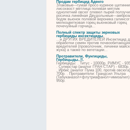
Продам
гербицид
Аденго
Злаковые---гумай просо куриное щетинни
лисохвост метлица полевая мятлик
однолетний овсюг плевел
пырей
ползучи
росичка линейная Двудольнеые---амброз
бодяк вьюнок полевой вероника галинсог
мелкоцветковая горец вьюнковый горец
почечуйный горчица...
Полный спектр защиты зерновых
гербициды
инсектициды
...и ДРУГИХ ВРЕДИТЕЛЕЙ Инсектицид 
обработки семян
против
почвообитающи
вредителей (проволочник, личинки майск
жука) а также по вегетации...
Протравители, Фунгициды,
Гербицыды..!!.
Гербициды
: . Титус - 10000р. РИМУС - 93
. Суперстар (аналог ГРАН СТАР) - 6830р. 
. Ирбис (аналог Пума 100,
против
овсюга)
700р. . Протравители: Грандсил Ультра
(Тебуканазол+флутриафанол+имизалил) 
950р.