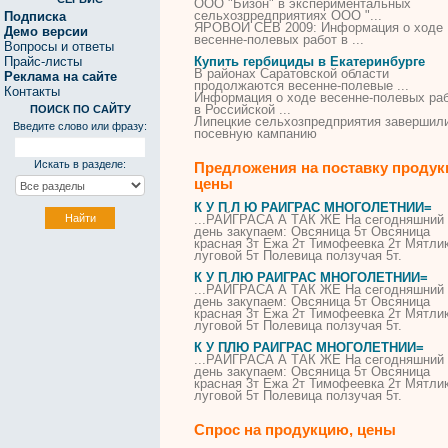
ООО "Бизон" в экспериментальных
сельхозпредприятиях ООО "...
Подписка
ЯРОВОЙ СЕВ 2009: Информация о ходе
Демо версии
весенне-полевых работ в ...
Вопросы и ответы
Прайс-листы
Купить гербициды в Екатеринбурге
В
районах Саратовской области
Реклама на сайте
продолжаются весенне-полевые ...
Контакты
Информация о ходе весенне-полевых ра
в
Российской ...
ПОИСК ПО САЙТУ
Липецкие сельхозпредприятия завершил
Введите слово или фразу:
посевную кампанию
Искать в разделе:
Предложения на поставку продук
цены
К У П Л Ю РАЙГРАС МНОГОЛЕТНИЙ=
...РАЙГРАСА А ТАК ЖЕ На сегодняшний
день закупаем: Овсяница 5т Овсяница
красная 3т Ежа 2т Тимофеевка 2т Мятли
луговой 5т Полевица
ползучая
5т.
К У П ЛЮ РАЙГРАС МНОГОЛЕТНИЙ=
...РАЙГРАСА А ТАК ЖЕ На сегодняшний
день закупаем: Овсяница 5т Овсяница
красная 3т Ежа 2т Тимофеевка 2т Мятли
луговой 5т Полевица
ползучая
5т.
К У ПЛЮ РАЙГРАС МНОГОЛЕТНИЙ=
...РАЙГРАСА А ТАК ЖЕ На сегодняшний
день закупаем: Овсяница 5т Овсяница
красная 3т Ежа 2т Тимофеевка 2т Мятли
луговой 5т Полевица
ползучая
5т.
Спрос на продукцию, цены