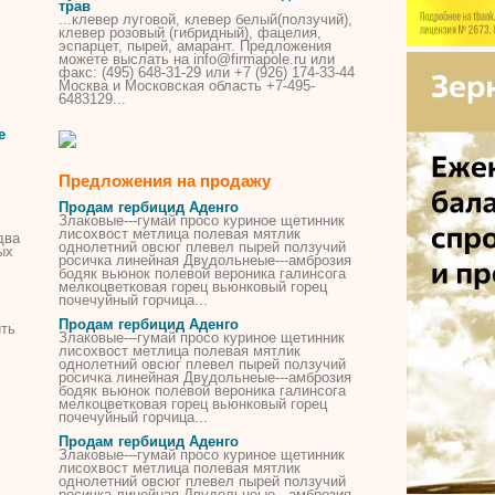
трав
...клевер луговой, клевер белый(
ползучий
),
клевер розовый (гибридный), фацелия,
эспарцет,
пырей
, амарант. Предложения
можете выслать на info@firmapole.ru или
факс: (495) 648-31-29 или +7 (926) 174-33-44
Москва и Московская область +7-495-
6483129...
е
Предложения на продажу
Продам
гербицид
Аденго
Злаковые---гумай просо куриное щетинник
лисохвост метлица полевая мятлик
два
однолетний овсюг плевел
пырей
ползучий
ых
росичка линейная Двудольнеые---амброзия
бодяк вьюнок полевой вероника галинсога
мелкоцветковая горец вьюнковый горец
почечуйный горчица...
Продам
гербицид
Аденго
ить
Злаковые---гумай просо куриное щетинник
лисохвост метлица полевая мятлик
однолетний овсюг плевел
пырей
ползучий
росичка линейная Двудольнеые---амброзия
бодяк вьюнок полевой вероника галинсога
мелкоцветковая горец вьюнковый горец
почечуйный горчица...
Продам
гербицид
Аденго
Злаковые---гумай просо куриное щетинник
лисохвост метлица полевая мятлик
однолетний овсюг плевел
пырей
ползучий
росичка линейная Двудольнеые---амброзия