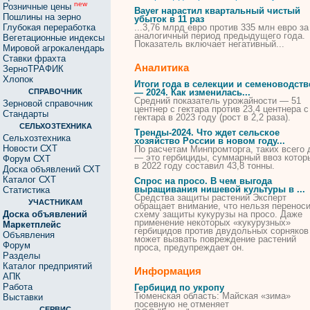
new
Розничные цены
Bayer нарастил квартальный чистый
Пошлины на зерно
убыток в 11 раз
Глубокая переработка
...3,76 млрд евро
против
335 млн евро за
аналогичный период предыдущего года.
Вегетационные индексы
Показатель включает негативный...
Мировой агрокалендарь
Ставки фрахта
Аналитика
ЗерноТРАФИК
Хлопок
Итоги года в селекции и семеноводств
СПРАВОЧНИК
— 2024. Как изменилась...
Средний показатель урожайности — 51
Зерновой справочник
центнер с гектара
против
23,4 центнера с
Стандарты
гектара в 2023 году (рост в 2,2 раза).
СЕЛЬХОЗТЕХНИКА
Тренды-2024. Что ждет сельское
Сельхозтехника
хозяйство России в новом году...
Новости СХТ
По расчетам Минпромторга, таких всего 
— это
гербициды
, суммарный ввоз котор
Форум СХТ
в 2022 году составил 43,8 тонны.
Доска объявлений СХТ
Каталог СХТ
Спрос на просо. В чем выгода
выращивания нишевой культуры в ...
Статистика
Средства защиты растений Эксперт
УЧАСТНИКАМ
обращает внимание, что нельзя перенос
Доска объявлений
схему защиты кукурузы на просо. Даже
применение некоторых «кукурузных»
Маркетплейс
гербицидов
против
двудольных сорняков
Объявления
может вызвать повреждение растений
Форум
проса, предупреждает он.
Разделы
Каталог предприятий
Информация
АПК
Работа
Гербицид по укропу
Тюменская область: Майская «зима»
Выставки
посевную не отменяет
СЕРВИС