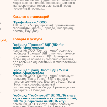
бодяк вьюнок полевой вероника галинсога
мелкоцветковая горец вьюнковый горец
почечуйный горчица...
Каталог организаций
"Профи-Альянс" ООО
бот
ХПП и др. с/х предприятий): применяемые
гербициды
(Ураган, Торнадо, Пилараунд,
и
Космик, Раундап).
Товары и услуги
ции,
Гербицид "Грэнери" ВДГ (750 г/кг
трибенурон-метила)
Компания ООО "Сектор - Агро" реализует
Гербицид "Грэнери" ВДГ с полным пакетом
документов. Безнал с НДС. Грэнери –
к
гербицид на основе сульфонилмочевины,
для борьбы с однолетними и многолетними
двудол...
Гербицид "Гранд Плюс" ВДГ (750г/кг
трибенурон-метила)
к
Компания ООО "Сектор - Агро" реализует
гербицид "Гранд Плюс" ВДГ с полным
пакетом документов. Безнал с НДС. Гранд
Плюс – высокоэффективный
послевсходовый гербицид. Преимущества
препарата: - Обладает...
к
Гербицид "Гербитокс-Л" ВК (МЦПА к-та в
виде смеси калиевой и натриевой солей,
300 г/л (в пересчете на МЦПА к-ту)
Компания ООО "Сектор - Агро" реализует
гербицид "Гербитокс-Л" ВК с полным