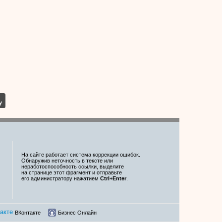
На сайте работает система коррекции ошибок.
Обнаружив неточность в тексте или
неработоспособность ссылки, выделите
на странице этот фрагмент и отправьте
его администратору нажатием
Ctrl
+
Enter
.
ВКонтакте
Бизнес Онлайн