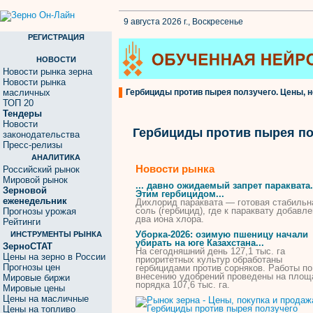
9 августа 2026 г., Воскресенье
РЕГИСТРАЦИЯ
НОВОСТИ
Новости рынка зерна
Новости рынка
масличных
Гербициды против пырея ползучего. Цены, н
ТОП 20
Тендеры
Новости
Гербициды против пырея по
законодательства
Пресс-релизы
АНАЛИТИКА
Новости рынка
Российский рынок
Мировой рынок
... давно ожидаемый запрет параквата.
Зерновой
Этим
гербицидом
...
еженедельник
Дихлорид параквата — готовая стабильн
соль (
гербицид
), где к параквату добавл
Прогнозы урожая
два иона хлора.
Рейтинги
Уборка-2026: озимую пшеницу начали
ИНСТРУМЕНТЫ РЫНКА
убирать на юге Казахстана...
ЗерноСТАТ
На сегодняшний день 127,1 тыс. га
Цены на зерно в России
приоритетных культур обработаны
Прогнозы цен
гербицидами
против
сорняков. Работы по
внесению удобрений проведены на площ
Мировые биржи
порядка 107,6 тыс. га.
Мировые цены
Цены на масличные
Цены на топливо