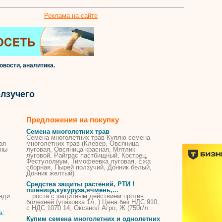
Реклама на сайте
овости, аналитика.
лзучего
Предложения на покупку
Семена многолетних трав
Семена многолетних трав Куплю семена
ая
многолетних трав (Клевер, Овсяница
ены
луговая, Овсяница красная, Мятлик
луговой, Райграс пастбищный, Кострец,
Фестулолиум, Тимофеевка луговая, Ежа
сборная,
Пырей
ползучий
, Донник белый,
Донник желтый).
Средства защиты растений, РТИ !
пшеница,кукуруза,ячмень,...
ади
...роста с защитным действием
против
болезней (упаковка 1л, ) Цена:без НДС 910,
с НДС 1070 14, Оксанол Агро, Ж (750г/л...
Купим семена многолетних и однолетних