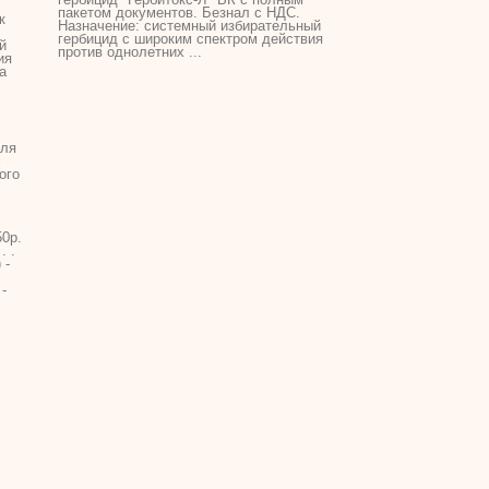
пакетом документов. Безнал с НДС.
к
Назначение: системный избирательный
гербицид с широким спектром действия
й
против однолетних ...
ия
а
для
х
ого
50р.
. .
 -
-