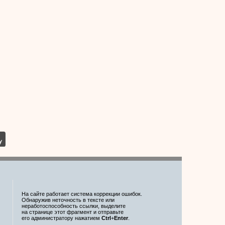
На сайте работает система коррекции ошибок.
Обнаружив неточность в тексте или
неработоспособность ссылки, выделите
на странице этот фрагмент и отправьте
его администратору нажатием
Ctrl
+
Enter
.