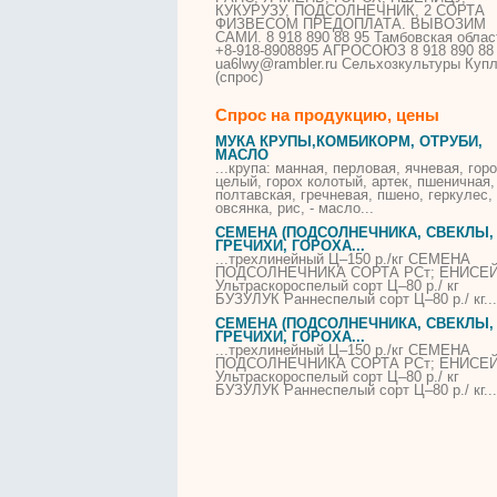
КУКУРУЗУ, ПОДСОЛНЕЧНИК, 2
СОРТА
ФИЗВЕСОМ ПРЕДОПЛАТА. ВЫВОЗИМ
САМИ. 8 918 890 88 95 Тамбовская облас
+8-918-8908895 АГРОСОЮЗ 8 918 890 88
ua6lwy@rambler.ru Сельхозкультуры Куп
(спрос)
Спрос на продукцию, цены
МУКА КРУПЫ,КОМБИКОРМ, ОТРУБИ,
МАСЛО
...крупа: манная, перловая, ячневая,
гор
целый,
горох
колотый, артек, пшеничная,
полтавская, гречневая, пшено, геркулес,
овсянка, рис, - масло...
СЕМЕНА (ПОДСОЛНЕЧНИКА, СВЕКЛЫ,
ГРЕЧИХИ,
ГОРОХА
...
...трехлинейный Ц–150 р./кг СЕМЕНА
ПОДСОЛНЕЧНИКА
СОРТА
РСт; ЕНИСЕ
Ультраскороспелый
сорт
Ц–80 р./ кг
БУЗУЛУК Раннеспелый
сорт
Ц–80 р./ кг...
СЕМЕНА (ПОДСОЛНЕЧНИКА, СВЕКЛЫ,
ГРЕЧИХИ,
ГОРОХА
...
...трехлинейный Ц–150 р./кг СЕМЕНА
ПОДСОЛНЕЧНИКА
СОРТА
РСт; ЕНИСЕ
Ультраскороспелый
сорт
Ц–80 р./ кг
БУЗУЛУК Раннеспелый
сорт
Ц–80 р./ кг...