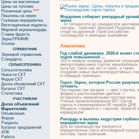
Цены на масличные
Цены на топливо
new
Розничные цены
Пошлины на зерно
Мордовия собирает рекордный урожа
Глубокая переработка
зерна
...от пятидесяти до семидесяти центнеро
Вегетационные индексы
гектара, - поясняет Дмитрий Поздняков,
Мировой агрокалендарь
глядя на дружный строй российских,
Ставки фрахта
голландских
и немецких комбайнов.
ЗерноТРАФИК
Хлопок
Аналитика
СПРАВОЧНИК
Год слабой динамики. 2026-й может ст
Зерновой справочник
годом повышенной ...
Стандарты
Это в первую очередь развитие селекции
импортозависимых
сортов
зернобобовых
СЕЛЬХОЗТЕХНИКА
культур, таких как нут и
горох
, а также
Сельхозтехника
создание новых высокопродуктивных
сор
Новости СХТ
и гибридов пшеницы».
Форум СХТ
Горох
: Зерно, которое Россия разучил
Доска объявлений СХТ
готовить
Каталог СХТ
Последние три загадки — цвет стручка, е
Статистика
форма и расположение цветков —
оставались нерешёнными полтора века.
УЧАСТНИКАМ
Учёные проанализировали 697
сортов
Доска объявлений
гороха
и секвенировали 60 терабаз ДНК.
Мендель справился с
горохом
, бумагой 
Маркетплейс
карандашом.
Объявления
Форум
Рекорды и вызовы индустрии глубоко
Разделы
переработки зерна
Для их производства требуются
Каталог предприятий
определенные
сорта
восковидной кукуру
АПК
поэтому такие компании...
Работа