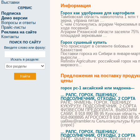
Выставки
Информация
СЕРВИС
Горох как удобрение для картофеля
Подписка
Тамбовская область намолотила 1 млн т
Демо версии
зерна, убрана пятая ...
Вопросы и ответы
С чем столкнулись аграрии Черноземья 
Прайс-листы
ходе посевной ...
Аграрии Рязанской области засеяли 75%
Реклама на сайте
площадей зерновыми ...
Контакты
Горох сушеный купить
ПОИСК ПО САЙТУ
Что происходит в сегменте бобовых в
Введите слово или фразу:
Казахстане
Поставки
гороха
из Сибири в январе-мар
выросли...
Искать в разделе:
Refinitiv Agriculture: российский
горох
на п
мирового...
Предложения на поставку продук
цены
горох
рс-1 аксайский или мадонна---
... РАПС,
ГОРОХ
, ПШЕНИЦУ,
ПОДСОЛНЕЧНИК, ОТХОДЫ, 2
СОРТА
РАПС, ЯЧМЕНЬ,
ГОРОХ
, ПШЕНИЦУ,
КУКУРУЗУ, ПОДСОЛНЕЧНИК, 2
СОРТА
ФИЗВЕСОМ ПРЕДОПЛАТА. ВЫВОЗИМ
САМИ. 8 918 890 88 95 Курская область +
918-8908895 АГРОСОЮЗ 8 918 890 88 95
ua6lwy@rambler.ru Сельхозкультуры Куп
(спрос)
... РАПС,
ГОРОХ
, ПШЕНИЦУ,
ПОДСОЛНЕЧНИК, ОТХОДЫ, 2
СОРТА
РАПС, ЯЧМЕНЬ,
ГОРОХ
, ПШЕНИЦУ,