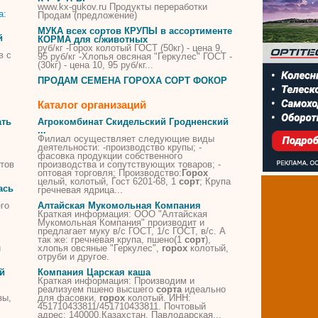
www.kx-gukov.ru Продукты переработки
Продам (предложение)
МУКА всех
сортов
КРУПЫ в ассортименте
й
КОРМА для с/животных
руб/кг -
Горох
колотый ГОСТ (50кг) - цена 9,
в с
95 руб/кг -Хлопья овсяная "Геркулес" ГОСТ -
(30кг) - цена 10, 95 руб/кг...
ПРОДАМ СЕМЕНА
ГОРОХА
СОРТ
ФОКОР
Каталог организаций
ать
Агрокомбинат Скидельский Гродненский
...
Филиал осуществляет следующие виды
деятельности: -производство крупы; -
фасовка продукции собственного
тов
производства и сопутствующих товаров; -
оптовая торговля; Производство:
Горох
целый, колотый, Гост 6201-68, 1
сорт
; Крупа
ась
гречневая ядрица...
го
Алтайская Мукомольная Компания
Краткая информация: ООО "Алтайская
Мукомольная Компания" производит и
предлагает муку в/с ГОСТ, 1/с ГОСТ, в/с. А
так же: гречневая крупа, пшено(1
сорт
),
и
хлопья овсяные "Геркулес",
горох
колотый,
отруби и другое.
й
Компания Царская каша
Краткая информация: Производим и
реализуем пшено высшего
сорта
идеально
зы,
для фасовки,
горох
колотый. ИНН:
451710433811/451710433811. Почтовый
адрес: 140000,Казахстан, Павлодарская...