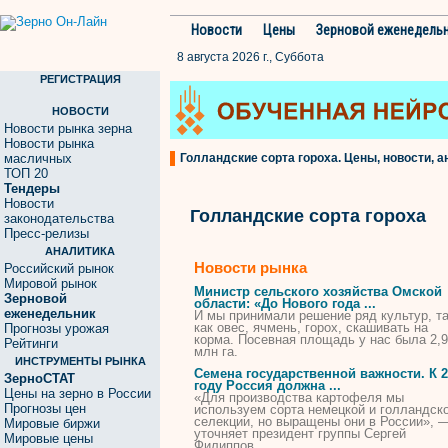
Новости
Цены
Зерновой еженедель
8 августа 2026 г., Суббота
РЕГИСТРАЦИЯ
НОВОСТИ
Новости рынка зерна
Новости рынка
масличных
Голландские сорта гороха. Цены, новости, а
ТОП 20
Тендеры
Новости
Голландские сорта гороха
законодательства
Пресс-релизы
АНАЛИТИКА
Новости рынка
Российский рынок
Мировой рынок
Министр сельского хозяйства Омской
Зерновой
области: «До Нового года ...
еженедельник
И мы принимали решение ряд культур, т
как овес, ячмень,
горох
, скашивать на
Прогнозы урожая
корма. Посевная площадь у нас была 2,9
Рейтинги
млн га.
ИНСТРУМЕНТЫ РЫНКА
Семена государственной важности. К 2
ЗерноСТАТ
году Россия должна ...
Цены на зерно в России
«Для производства картофеля мы
Прогнозы цен
используем
сорта
немецкой и
голландск
селекции, но выращены они в России», 
Мировые биржи
уточняет президент группы Сергей
Мировые цены
Филиппов.