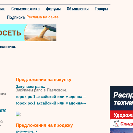
ник
Сельхозтехника
Форумы
Объявления
Товары
Реклама на сайте
Подписка
налитика.
Предложения на покупку
Закупаем рапс.
Закупаем рапс в Павловске.
аких
горох
рс-1 аксайский или мадонна---
горох
рс-1 аксайский или мадонна---
030
ой
Предложения на продажу
—
К*Р*У*П*Ы*