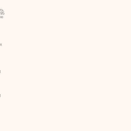
ть
 95
лю
ох
Й
Й