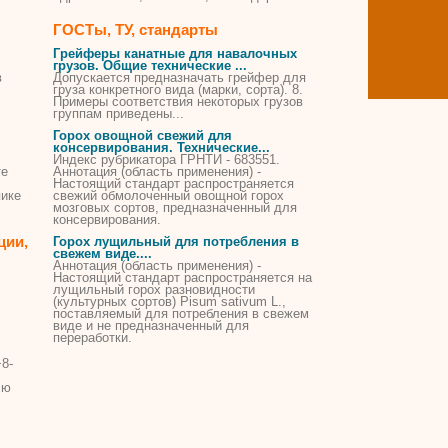
ГОСТы, ТУ, стандарты
Грейферы канатные для навалочных
грузов. Общие технические ...
в
Допускается предназначать грейфер для
груза конкретного вида (марки,
сорта
). 8.
Примеры соответствия некоторых грузов
группам приведены...
Горох
овощной свежий для
консервирования. Технические...
Индекс рубрикатора ГРНТИ - 683551.
те
Аннотация (область применения) -
Настоящий стандарт распространяется
ике
свежий обмолоченный овощной
горох
мозговых
сортов
, предназначенный для
консервирования.
ции,
Горох
лущильный для потребления в
свежем виде....
Аннотация (область применения) -
Настоящий стандарт распространяется на
лущильный
горох
разновидности
(культурных
сортов
) Pisum sativum L.,
поставляемый для потребления в свежем
виде и не предназначенный для
переработки.
8-
лю