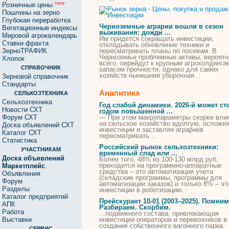
new
Розничные цены
Пошлины на зерно
Глубокая переработка
Черноземные аграрии вошли в сезон
Вегетационные индексы
выживания: дожди ...
Мировой агрокалендарь
Им придется сокращать
инвестиции
,
Ставки фрахта
откладывать обновление техники и
ЗерноТРАФИК
пересматривать планы по посевам. В
Черноземье проблемные активы, вероятн
Хлопок
всего, перейдут к крупным агрохолдинга
СПРАВОЧНИК
запасом прочности, однако для самих
хозяйств нынешняя уборочная...
Зерновой справочник
Стандарты
Аналитика
СЕЛЬХОЗТЕХНИКА
Сельхозтехника
Год слабой динамики. 2026-й может ст
Новости СХТ
годом повышенной ...
Форум СХТ
— При этом макропараметры скорее вли
на сельское хозяйство вдолгую, осложн
Доска объявлений СХТ
инвестиции
и заставляя аграриев
Каталог СХТ
пересматривать...
Статистика
Российский рынок сельхозтехники:
УЧАСТНИКАМ
временный спад или ...
Доска объявлений
Более того, 48% из 100-130 млрд руб.
приходится на программно-аппаратные
Маркетплейс
средства – это автоматизация учета
Объявления
(складские программы, программы для
Форум
автоматизации заказов) и только 8% – эт
Разделы
инвестиции
в роботизацию.
Каталог предприятий
Прейскурант 10-01 (2003–2025). Помним
АПК
Разбираем. Скорбим.
Работа
...подвижного состава, привлекающая
Выставки
инвестиции
операторов и перевозчиков в
создание собственного вагонного парка.
СЕРВИС