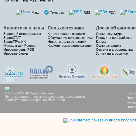
Контакты
Подписка
Реклама
Макс
Телеграм
RSS
PDA
Аналитика и цены
Сельхозтехника
Доска объявлени
Зерновой еженедельник
Каталог сельхозтехники
Сельхозкультуры
ЗерноСТАТ
Обсуждение сельхозтехники
Продукты переработки
ЗерноТРАФИК
Новости сельхозтехники
Корма
Индексы цен России
Коммерческие предложения
Сельхозтехника
Мировые цены FOB
Семена и агросредства
Мировые биржи
Услуги на агрорынке
© 2000-2026 ИА Зерно Он-Лайн
Конта
Использование открытых материалов разрешается
Подпи
с обязательной гиперссылкой на Zol.ru
Рекла
Полит