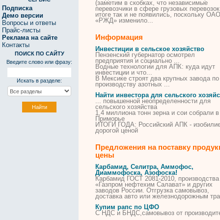
(заметим в скобках, что независимые
Подписка
перевозчики в сфере грузовых перевозок
итоге так и не появились, поскольку ОА
Демо версии
«РЖД» изменило...
Вопросы и ответы
Прайс-листы
Информация
Реклама на сайте
Контакты
Инвестиции в сельское хозяйство
ПОИСК ПО САЙТУ
Пензенский губернатор осмотрел
предприятия и социально ...
Введите слово или фразу:
Водные технологии для АПК: куда идут
инвестиции
и что...
В
Мексике строят два крупных завода по
Искать в разделе:
производству азотных ...
Найти инвестора для сельского хозяйс
... повышенной неопределенности
для
сельского
хозяйства
1,4 миллиона тонн зерна и сои собрали в
Приморье
ИТОГИ ГОДА: Российский АПК - изобили
дорогой ценой
Предложения на поставку продук
цены
Карбамид, Селитра, Аммофос,
Диаммофоска, Азофоска!
Карбамид ГОСТ 2081-2010, производства
«Газпром нефтехим Салават» и других
заводов России. Отгрузка самовывоз,
доставка авто или железнодорожным тр
Купим рапс по ЦФО
С НДС и БНДС,самовывоз от производит