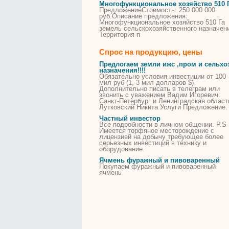
Многофункциональное хозяйство 510 
ПредложениеСтоимость: 250 000 000
руб.Описание предложения:
Многофункциональное хозяйство 510 Га
земель сельскохозяйственного назначен
Территория п
Спрос на продукцию, цены
Предлогаем земли ижс ,пром и сельхо
назначения!!!!
Обязательно условия
инвестиции
от 100
мил руб (1, 3 мил долларов $)
Дополнительно писать в телеграм или
звонить с уважением Вадим Игоревич.
Санкт-Петербург и Ленинградская област
Лутковский Никита Услуги Предложение.
Частный инвестор
Все подробности в личном общении. P.S
Имеется торфяное месторождение с
лицензией на добычу требующее более
серьезных
инвестиций
в технику и
оборудование.
Ячмень фуражный и пивоваренный
Покупаем фуражный и пивоваренный
ячмень