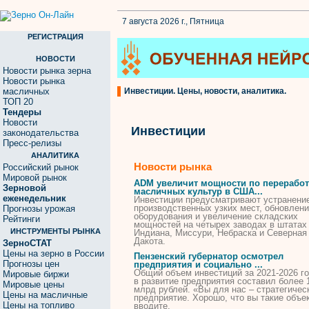
7 августа 2026 г., Пятница
РЕГИСТРАЦИЯ
НОВОСТИ
Новости рынка зерна
Новости рынка
масличных
Инвестиции. Цены, новости, аналитика.
ТОП 20
Тендеры
Новости
Инвестиции
законодательства
Пресс-релизы
АНАЛИТИКА
Новости рынка
Российский рынок
Мировой рынок
ADM увеличит мощности по переработ
Зерновой
масличных культур в США...
еженедельник
Инвестиции
предусматривают устранени
производственных узких мест, обновлен
Прогнозы урожая
оборудования и увеличение складских
Рейтинги
мощностей на четырех заводах в штатах
ИНСТРУМЕНТЫ РЫНКА
Индиана, Миссури, Небраска и Северная
Дакота.
ЗерноСТАТ
Цены на зерно в России
Пензенский губернатор осмотрел
Прогнозы цен
предприятия и социально ...
Общий объем
инвестиций
за 2021-2026 г
Мировые биржи
в развитие предприятия составил более 
Мировые цены
млрд рублей. «Вы для нас – стратегичес
Цены на масличные
предприятие. Хорошо, что вы такие объе
Цены на топливо
вводите.