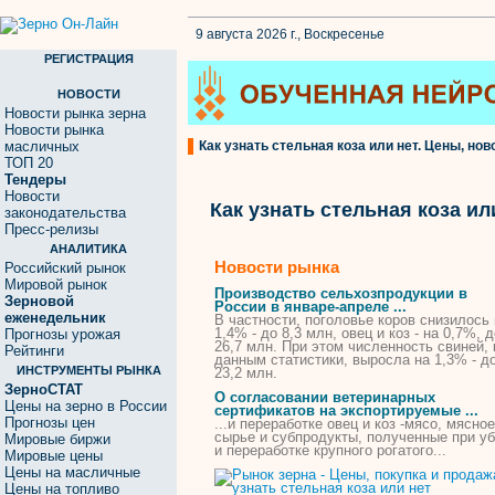
9 августа 2026 г., Воскресенье
РЕГИСТРАЦИЯ
НОВОСТИ
Новости рынка зерна
Новости рынка
масличных
Как узнать стельная коза или нет. Цены, нов
ТОП 20
Тендеры
Новости
Как узнать стельная коза ил
законодательства
Пресс-релизы
АНАЛИТИКА
Новости рынка
Российский рынок
Мировой рынок
Производство сельхозпродукции в
Зерновой
России в январе-апреле ...
еженедельник
В частности, поголовье коров снизилось 
1,4% - до 8,3 млн, овец и
коз
- на 0,7%, д
Прогнозы урожая
26,7 млн. При этом численность свиней, 
Рейтинги
данным статистики, выросла на 1,3% - д
ИНСТРУМЕНТЫ РЫНКА
23,2 млн.
ЗерноСТАТ
О согласовании ветеринарных
Цены на зерно в России
сертификатов на экспортируемые ...
Прогнозы цен
...и переработке овец и
коз
-мясо, мясное
сырье и субпродукты, полученные при у
Мировые биржи
и переработке крупного рогатого...
Мировые цены
Цены на масличные
Цены на топливо