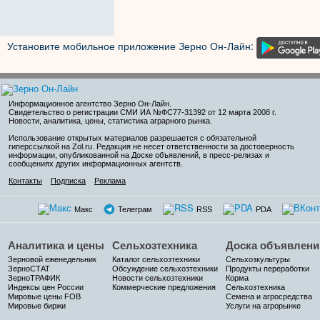
Установите мобильное приложение Зерно Он-Лайн:
Информационное агентство Зерно Он-Лайн
.
Свидетельство о регистрации СМИ ИА №ФС77-31392 от 12 марта 2008 г.
Новости, аналитика, цены, статистика аграрного рынка.
Использование открытых материалов разрешается с обязательной
гиперссылкой на Zol.ru. Редакция не несет ответственности за достоверность
информации, опубликованной на Доске объявлений, в пресс-релизах и
сообщениях других информационных агентств.
Контакты
Подписка
Реклама
Макс
Телеграм
RSS
PDA
Аналитика и цены
Сельхозтехника
Доска объявлени
Зерновой еженедельник
Каталог сельхозтехники
Сельхозкультуры
ЗерноСТАТ
Обсуждение сельхозтехники
Продукты переработки
ЗерноТРАФИК
Новости сельхозтехники
Корма
Индексы цен России
Коммерческие предложения
Сельхозтехника
Мировые цены FOB
Семена и агросредства
Мировые биржи
Услуги на агрорынке