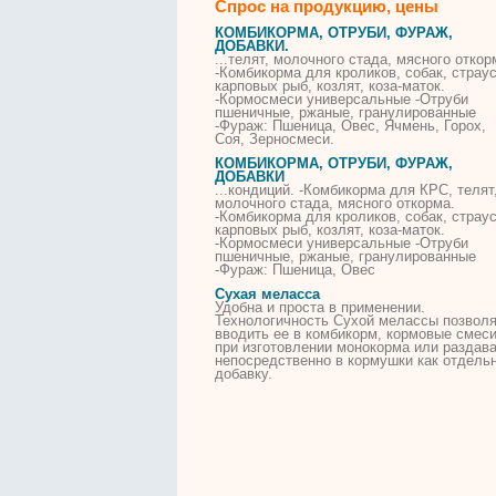
Спрос на продукцию, цены
КОМБИКОРМА, ОТРУБИ, ФУРАЖ,
ДОБАВКИ.
...телят, молочного стада, мясного откор
-Комбикорма для кроликов, собак, страус
карповых рыб, козлят,
коза
-маток.
-Кормосмеси универсальные -Отруби
пшеничные, ржаные, гранулированные
-Фураж: Пшеница, Овес, Ячмень, Горох,
Соя, Зерносмеси.
КОМБИКОРМА, ОТРУБИ, ФУРАЖ,
ДОБАВКИ
...кондиций. -Комбикорма для КРС, телят
молочного стада, мясного откорма.
-Комбикорма для кроликов, собак, страус
карповых рыб, козлят,
коза
-маток.
-Кормосмеси универсальные -Отруби
пшеничные, ржаные, гранулированные
-Фураж: Пшеница, Овес
Сухая меласса
Удобна и проста в применении.
Технологичность Сухой мелассы позвол
вводить ее в комбикорм, кормовые смес
при изготовлении монокорма
или
раздава
непосредственно в кормушки
как
отдель
добавку.