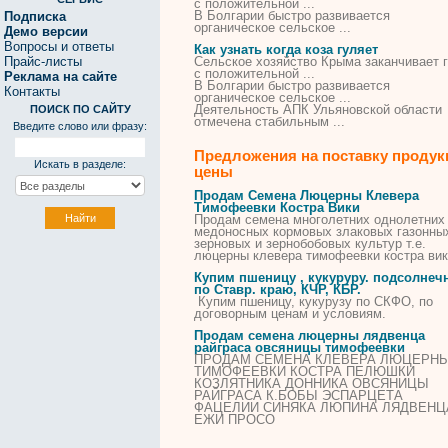
с положительной ...
В Болгарии быстро развивается
Подписка
органическое сельское ...
Демо версии
Вопросы и ответы
Как узнать когда коза гуляет
Прайс-листы
Сельское хозяйство Крыма заканчивает 
с положительной ...
Реклама на сайте
В Болгарии быстро развивается
Контакты
органическое сельское ...
Деятельность АПК Ульяновской области
ПОИСК ПО САЙТУ
отмечена стабильным ...
Введите слово или фразу:
Предложения на поставку продук
Искать в разделе:
цены
Продам Семена Люцерны Клевера
Тимофеевки Костра Вики
Продам семена многолетних однолетних
медоносных кормовых злаковых газонны
зерновых и зернобобовых культур т.е.
люцерны клевера тимофеевки костра ви
Купим пшеницу , кукуруру. подсолнеч
по Ставр. краю, КЧР, КБР.
Купим пшеницу, кукурузу по СКФО, по
договорным ценам и условиям.
Продам семена люцерны лядвенца
райграса овсяницы тимофеевки
ПРОДАМ СЕМЕНА КЛЕВЕРА ЛЮЦЕРН
ТИМОФЕЕВКИ КОСТРА ПЕЛЮШКИ
КОЗЛЯТНИКА ДОННИКА ОВСЯНИЦЫ
РАЙГРАСА К.БОБЫ ЭСПАРЦЕТА
ФАЦЕЛИИ СИНЯКА ЛЮПИНА ЛЯДВЕНЦ
ЕЖИ ПРОСО