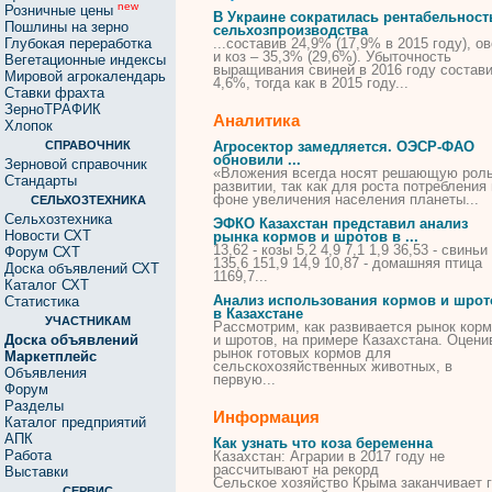
new
Розничные цены
В Украине сократилась рентабельност
Пошлины на зерно
сельхозпроизводства
Глубокая переработка
...составив 24,9% (17,9% в 2015 году), о
и
коз
– 35,3% (29,6%). Убыточность
Вегетационные индексы
выращивания свиней в 2016 году состав
Мировой агрокалендарь
4,6%, тогда
как
в 2015 году...
Ставки фрахта
ЗерноТРАФИК
Аналитика
Хлопок
СПРАВОЧНИК
Агросектор замедляется. ОЭСР-ФАО
обновили ...
Зерновой справочник
«Вложения всегда носят решающую роль
Стандарты
развитии, так
как
для роста потребления 
фоне увеличения населения планеты...
СЕЛЬХОЗТЕХНИКА
Сельхозтехника
ЭФКО Казахстан представил анализ
Новости СХТ
рынка кормов и шротов в ...
13,62 -
козы
5,2 4,9 7,1 1,9 36,53 - свиньи
Форум СХТ
135,6 151,9 14,9 10,87 - домашняя птица
Доска объявлений СХТ
1169,7...
Каталог СХТ
Анализ использования кормов и шрот
Статистика
в Казахстане
УЧАСТНИКАМ
Рассмотрим,
как
развивается рынок кор
Доска объявлений
и шротов, на примере Казахстана. Оцени
рынок готовых кормов для
Маркетплейс
сельскохозяйственных животных, в
Объявления
первую...
Форум
Разделы
Информация
Каталог предприятий
АПК
Как узнать что коза беременна
Работа
Казахстан: Аграрии в 2017 году не
рассчитывают на рекорд
Выставки
Сельское хозяйство Крыма заканчивает 
СЕРВИС