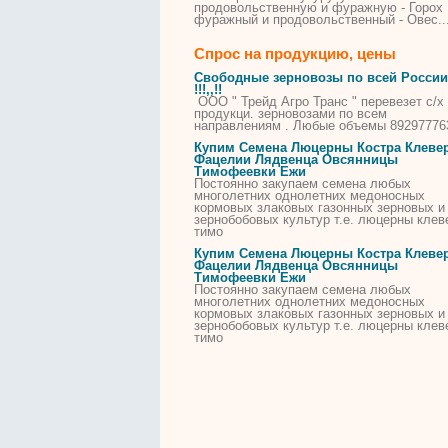
продовольственную и фуражную - Горох
фуражный и продовольственный - Овес..
Спрос на продукцию, цены
Свободные зерновозы по всей России
!!!,,!!
ООО " Трейд Агро Транс " перевезет с/х
продукци. зерновозами по всем
направлениям . Любые объемы 89297776
Купим Семена Люцерны Костра Клеве
Фацелии Лядвенца Овсянницы
Тимофеевки Ежи
Постоянно закупаем семена любых
многолетних однолетних медоносных
кормовых злаковых газонных зерновых и
зернобобовых культур т.е. люцерны клев
тимо
Купим Семена Люцерны Костра Клеве
Фацелии Лядвенца Овсянницы
Тимофеевки Ежи
Постоянно закупаем семена любых
многолетних однолетних медоносных
кормовых злаковых газонных зерновых и
зернобобовых культур т.е. люцерны клев
тимо