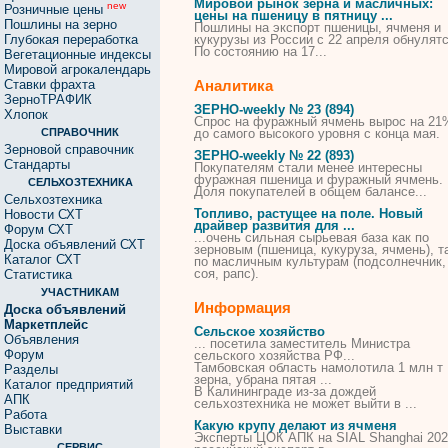
Мировой рынок зерна и масличных:
new
Розничные цены
цены на пшеницу
в
пятницу ...
Пошлины на зерно
Пошлины на экспорт пшеницы,
ячменя
и
Глубокая переработка
кукурузы из России с 22 апреля обнулятс
По состоянию на 17...
Вегетационные индексы
Мировой агрокалендарь
Ставки фрахта
Аналитика
ЗерноТРАФИК
ЗЕРНО-weekly № 23 (894)
Хлопок
Спрос на фуражный
ячмень
вырос на 21
СПРАВОЧНИК
до самого высокого уровня с конца мая.
Зерновой справочник
ЗЕРНО-weekly № 22 (893)
Стандарты
Покупателям стали менее интересны
фуражная пшеница и фуражный
ячмень
.
СЕЛЬХОЗТЕХНИКА
Доля покупателей
в
общем балансе...
Сельхозтехника
Топливо, растущее на поле. Новый
Новости СХТ
драйвер развития для ...
Форум СХТ
...очень сильная сырьевая база как по
Доска объявлений СХТ
зерновым (пшеница, кукуруза,
ячмень
), т
Каталог СХТ
по масличным культурам (подсолнечник,
соя, рапс).
Статистика
УЧАСТНИКАМ
Информация
Доска объявлений
Маркетплейс
Сельское хозяйство
Объявления
... посетила заместитель Министра
Форум
сельского
хозяйства
РФ...
Тамбовская область намолотила 1 млн т
Разделы
зерна, убрана пятая ...
Каталог предприятий
В Калининграде из-за дождей
АПК
сельхозтехника не может выйти в ...
Работа
Какую крупу делают из ячменя
Выставки
Эксперты ЦОК АПК на SIAL Shanghai 202
СЕРВИС