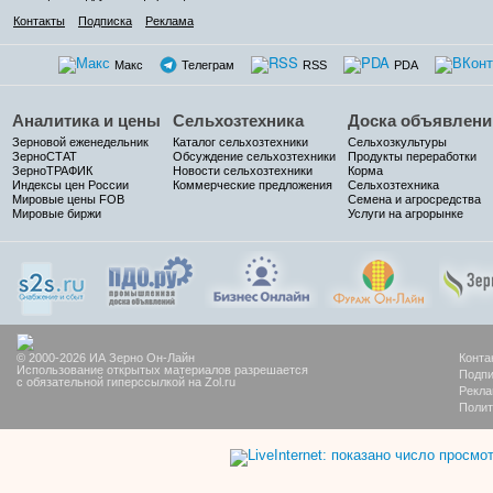
Контакты
Подписка
Реклама
Макс
Телеграм
RSS
PDA
Аналитика и цены
Сельхозтехника
Доска объявлени
Зерновой еженедельник
Каталог сельхозтехники
Сельхозкультуры
ЗерноСТАТ
Обсуждение сельхозтехники
Продукты переработки
ЗерноТРАФИК
Новости сельхозтехники
Корма
Индексы цен России
Коммерческие предложения
Сельхозтехника
Мировые цены FOB
Семена и агросредства
Мировые биржи
Услуги на агрорынке
© 2000-2026 ИА Зерно Он-Лайн
Конта
Использование открытых материалов разрешается
Подпи
с обязательной гиперссылкой на Zol.ru
Рекла
Полит