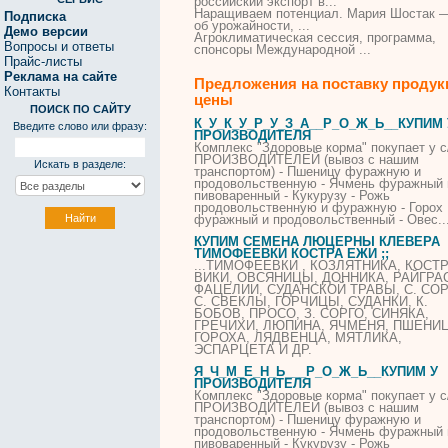
российский экспорт в...
Наращиваем потенциал. Мария Шостак 
Подписка
об урожайности, ...
Демо версии
Агроклиматическая сессия, программа,
Вопросы и ответы
спонсоры Международной ...
Прайс-листы
Реклама на сайте
Предложения на поставку продук
Контакты
цены
ПОИСК ПО САЙТУ
К_У_К_У_Р_У_З_А__Р_О_Ж_Ь__КУПИМ 
Введите слово или фразу:
ПРОИЗВОДИТЕЛЯ
Комплекс "Здоровые корма" покупает у с
ПРОИЗВОДИТЕЛЕЙ (вывоз с нашим
Искать в разделе:
транспортом) - Пшеницу фуражную и
продовольственную -
Ячмень
фуражный 
пивоваренный - Кукурузу - Рожь
продовольственную и фуражную - Горох
фуражный и продовольственный - Овес..
КУПИМ СЕМЕНА ЛЮЦЕРНЫ КЛЕВЕРА
ТИМОФЕЕВКИ КОСТРА ЕЖИ ;;
...ТИМОФЕЕВКИ , КОЗЛЯТНИКА, КОСТР
ВИКИ, ОВСЯНИЦЫ, ДОННИКА, РАЙГРА
ФАЦЕЛИИ, СУДАНСКОЙ ТРАВЫ, С. СОР
С. СВЕКЛЫ, ГОРЧИЦЫ, СУДАНКИ, К.
БОБОВ, ПРОСО, З. СОРГО, СИНЯКА,
ГРЕЧИХИ, ЛЮПИНА,
ЯЧМЕНЯ
, ПШЕНИ
ГОРОХА, ЛЯДВЕНЦА, МЯТЛИКА,
ЭСПАРЦЕТА И ДР.
Я_Ч_М_Е_Н_Ь___Р_О_Ж_Ь__КУПИМ У
ПРОИЗВОДИТЕЛЯ
Комплекс "Здоровые корма" покупает у с
ПРОИЗВОДИТЕЛЕЙ (вывоз с нашим
транспортом) - Пшеницу фуражную и
продовольственную -
Ячмень
фуражный 
пивоваренный - Кукурузу - Рожь