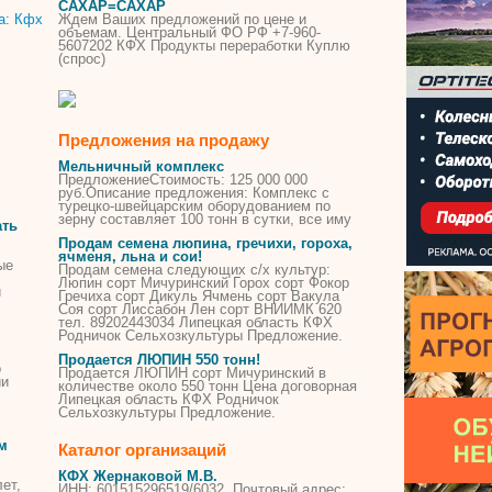
САХАР=САХАР
Ждем Ваших предложений по цене и
объемам. Центральный ФО РФ +7-960-
5607202
КФХ
Продукты переработки Куплю
(спрос)
Предложения на продажу
Мельничный комплекс
ПредложениеСтоимость: 125 000 000
руб.Описание предложения: Комплекс с
турецко-швейцарским оборудованием по
зерну составляет 100 тонн в сутки, все иму
ать
Продам семена люпина, гречихи, гороха,
ячменя, льна и сои!
ые
Продам семена следующих с/х культур:
Люпин сорт Мичуринский Горох сорт Фокор
й
Гречиха сорт Дикуль Ячмень сорт Вакула
Соя сорт Лиссабон Лен сорт ВНИИМК 620
тел. 89202443034 Липецкая область
КФХ
Родничок
Сельхозкультуры Предложение.
Продается ЛЮПИН 550 тонн!
о
Продается ЛЮПИН сорт Мичуринский в
ии
количестве около 550 тонн Цена договорная
Липецкая область
КФХ
Родничок
Сельхозкультуры Предложение.
м
Каталог организаций
КФХ
Жернаковой М.В.
ет,
ИНН: 601515296519/6032. Почтовый адрес: