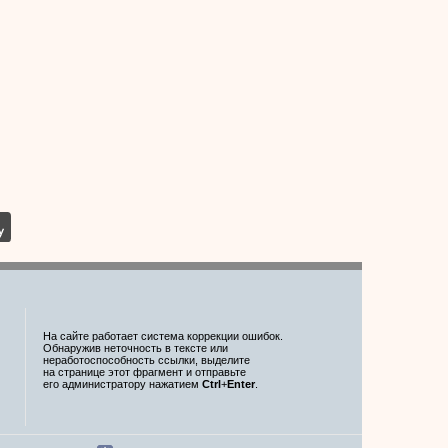
На сайте работает система коррекции ошибок.
Обнаружив неточность в тексте или
неработоспособность ссылки, выделите
на странице этот фрагмент и отправьте
его администратору нажатием
Ctrl
+
Enter
.