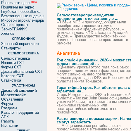
new
Розничные цены
Пошлины на зерно
Глубокая переработка
Сельхозтоваропроизводители
Вегетационные индексы
предпочитают отечественную ...
Мировой агрокалендарь
– Новые МТЗ и пресс-подборщик были
Ставки фрахта
приобретены в прошлом году с
ЗерноТРАФИК
привлечением кредитных ресурсов, –
отмечает глава
КФХ
«Пахарь» Аркадий
Хлопок
Дудов. – Преимущество новой техники
СПРАВОЧНИК
налицо. Главное – она не простаивает в
ремонте.
Зерновой справочник
Стандарты
Аналитика
СЕЛЬХОЗТЕХНИКА
Сельхозтехника
Год слабой динамики. 2026-й может ст
Новости СХТ
годом повышенной ...
Форум СХТ
Оценивать урожай этого года пока рано:
впереди слишком много факторов, котор
Доска объявлений СХТ
могут сильно на него повлиять,
Каталог СХТ
комментирует глава
КФХ
из Воронежско
Статистика
области Никита Токмаков.
УЧАСТНИКАМ
Гарантийный срок. Как обстоят дела с
Доска объявлений
гарантией на ...
Игорь Рожнов, глава
КФХ
в Воронежской
Маркетплейс
области: «Так как John Deere официальн
Объявления
ушел из России, то говорить о выполнен
Форум
каких-либо гарантийных или
Разделы
постгарантийных обязательств не
приходится.
Каталог предприятий
АПК
Растениеводы в поисках маржи. На че
Работа
смогут заработать ...
Выставки
— А еще снижение рентабельности,
продолжающееся в течение нескольких л
СЕРВИС