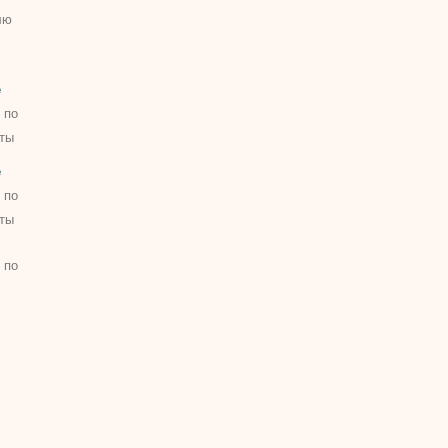
лю
е
 по
ты
е
 по
ты
 по