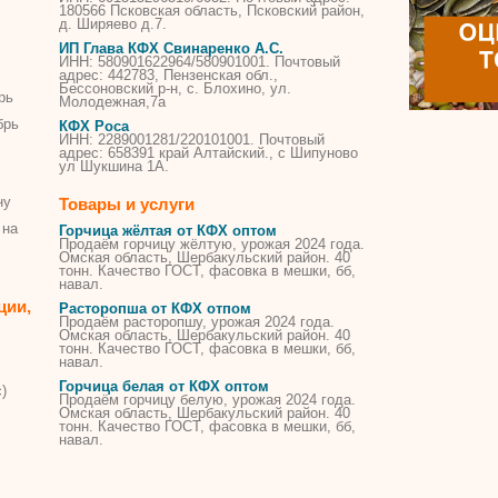
180566 Псковская область, Псковский район,
д. Ширяево д.7.
ИП Глава
КФХ
Свинаренко А.С.
ИНН: 580901622964/580901001. Почтовый
адрес: 442783, Пензенская обл.,
Бессоновский р-н, с. Блохино, ул.
рь
Молодежная,7а
брь
КФХ
Роса
ИНН: 2289001281/220101001. Почтовый
адрес: 658391 край Алтайский., с Шипуново
ул Шукшина 1А.
ну
Товары и услуги
 на
Горчица жёлтая от КФХ оптом
Продаём горчицу жёлтую, урожая 2024 года.
Омская область, Шербакульский район. 40
тонн. Качество ГОСТ, фасовка в мешки, бб,
навал.
ции,
Расторопша от КФХ отпом
Продаём расторопшу, урожая 2024 года.
Омская область, Шербакульский район. 40
тонн. Качество ГОСТ, фасовка в мешки, бб,
навал.
Горчица белая от КФХ оптом
)
Продаём горчицу белую, урожая 2024 года.
Омская область, Шербакульский район. 40
тонн. Качество ГОСТ, фасовка в мешки, бб,
навал.