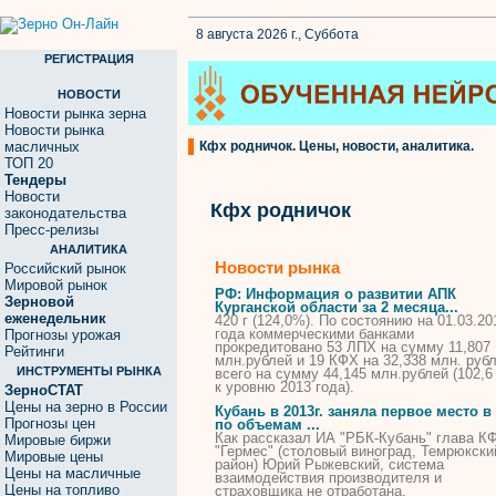
8 августа 2026 г., Суббота
РЕГИСТРАЦИЯ
НОВОСТИ
Новости рынка зерна
Новости рынка
масличных
Кфх родничок. Цены, новости, аналитика.
ТОП 20
Тендеры
Новости
Кфх родничок
законодательства
Пресс-релизы
АНАЛИТИКА
Новости рынка
Российский рынок
Мировой рынок
РФ: Информация о развитии АПК
Зерновой
Курганской области за 2 месяца...
еженедельник
420 г (124,0%). По состоянию на 01.03.20
года коммерческими банками
Прогнозы урожая
прокредитовано 53 ЛПХ на сумму 11,807
Рейтинги
млн.рублей и 19
КФХ
на 32,338 млн. рубл
ИНСТРУМЕНТЫ РЫНКА
всего на сумму 44,145 млн.рублей (102,6
к уровню 2013 года).
ЗерноСТАТ
Цены на зерно в России
Кубань в 2013г. заняла первое место в
Прогнозы цен
по объемам ...
Как рассказал ИА "РБК-Кубань" глава
К
Мировые биржи
"Гермес" (столовый виноград, Темрюкски
Мировые цены
район) Юрий Рыжевский, система
Цены на масличные
взаимодействия производителя и
Цены на топливо
страховщика не отработана.