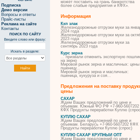
может поставить на грань банкротства
Подписка
более слабые предприятия и
КФХ
».
Демо версии
Вопросы и ответы
Информация
Прайс-листы
Кхп злак
Реклама на сайте
Железнодорожные отгрузки муки за янва
Контакты
2024 года
ПОИСК ПО САЙТУ
Железнодорожные отгрузки муки за октя
2023 года
Введите слово или фразу:
Железнодорожные отгрузки муки за
сентябрь 2023 года
Искать в разделе:
Курс зерна
... призвали отменить экспортную пошли
на
зерно
Мировой рынок
зерна
и масличных: цены
пшеницу...
Мировой рынок
зерна
и масличных:
пшеница, кукуруза и соя...
Предложения на поставку продук
цены
САХАР
Ждем Ваших предложений по цене и
объемам. Южный ФО РФ +7-960-5607202
КФХ
Продукты переработки Куплю (спрос
КУПЛЮ САХАР
Ждем Ваших предложений по цене и
объемам. Беларусь +7-960-5607202
КФХ
Продукты переработки Куплю (спрос)
КУПЛЮ САХАР КРУПНЫЙ ОПТ
Ждем Ваших предложений по цене и