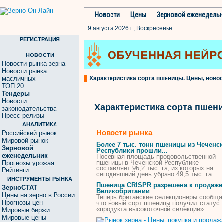
Новости
Цены
Зерновой еженедель
9 августа 2026 г., Воскресенье
РЕГИСТРАЦИЯ
НОВОСТИ
Новости рынка зерна
Новости рынка
масличных
Характеристика сорта пшеницы. Цены, новос
ТОП 20
Тендеры
Новости
Характеристика сорта пшен
законодательства
Пресс-релизы
АНАЛИТИКА
Новости рынка
Российский рынок
Мировой рынок
Более 7 тыс. тонн
пшеницы
из Чеченс
Зерновой
Республики прошли...
еженедельник
Посевная площадь продовольственной
пшеницы
в Чеченской Республике
Прогнозы урожая
составляет 96,2 тыс. га, из которых на
Рейтинги
сегодняшний день убрано 49,5 тыс. га.
ИНСТРУМЕНТЫ РЫНКА
Пшеница
CRISPR разрешена к продаже
ЗерноСТАТ
Великобритании
Цены на зерно в России
Теперь британские селекционеры сообща
Прогнозы цен
что новый
сорт
пшеницы
получил статус
«продукта высокоточной селекции».
Мировые биржи
Мировые цены