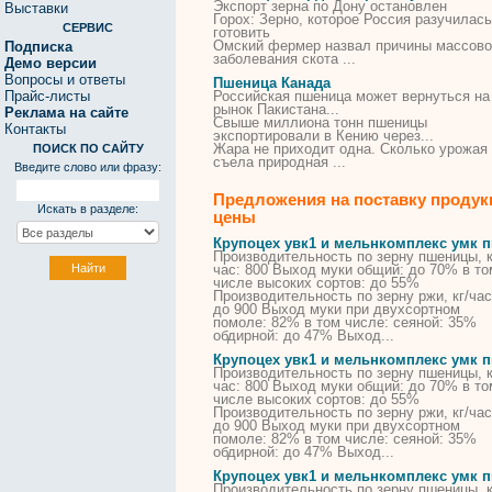
Экспорт зерна по Дону остановлен
Выставки
Горох: Зерно, которое Россия разучилась
СЕРВИС
готовить
Омский фермер назвал причины массово
Подписка
заболевания скота ...
Демо версии
Вопросы и ответы
Пшеница Канада
Прайс-листы
Российская
пшеница
может вернуться на
рынок Пакистана...
Реклама на сайте
Свыше миллиона тонн
пшеницы
Контакты
экспортировали в Кению через...
Жара не приходит одна. Сколько урожая
ПОИСК ПО САЙТУ
съела природная ...
Введите слово или фразу:
Предложения на поставку продук
Искать в разделе:
цены
Крупоцех увк1 и мельнкомплекс умк 
Производительность по зерну
пшеницы
, 
час: 800 Выход муки общий: до 70% в то
числе высоких
сортов
: до 55%
Производительность по зерну ржи, кг/час
до 900 Выход муки при двухсортном
помоле: 82% в том числе: сеяной: 35%
обдирной: до 47% Выход...
Крупоцех увк1 и мельнкомплекс умк 
Производительность по зерну
пшеницы
, 
час: 800 Выход муки общий: до 70% в то
числе высоких
сортов
: до 55%
Производительность по зерну ржи, кг/час
до 900 Выход муки при двухсортном
помоле: 82% в том числе: сеяной: 35%
обдирной: до 47% Выход...
Крупоцех увк1 и мельнкомплекс умк 
Производительность по зерну
пшеницы
, 