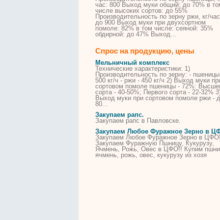
час: 800 Выход муки общий: до 70% в то
числе высоких
сортов
: до 55%
Производительность по зерну ржи, кг/час
до 900 Выход муки при двухсортном
помоле: 82% в том числе: сеяной: 35%
обдирной: до 47% Выход...
Спрос на продукцию, цены
Мельничный комплекс
Технические
характеристики
: 1)
Производительность по зерну: -
пшеницы
500 кг/ч - ржи - 450 кг/ч 2) Выход муки пр
сортовом помоле
пшеницы
- 72%: Высше
сорта
- 40-50%; Первого
сорта
- 22-32% 3
Выход муки при сортовом помоле ржи - 
80...
Закупаем рапс.
Закупаем рапс в Павловске.
Закупаем Любое Фуражное Зерно в Ц
Закупаем Любое Фуражное Зерно в ЦФО
Закупаем Фуражную Пшницу, Кукурузу,
Ячмень, Рожь, Овес в ЦФО!! Купим пшни
ячмень, рожь, овес, кукурузу из хозя