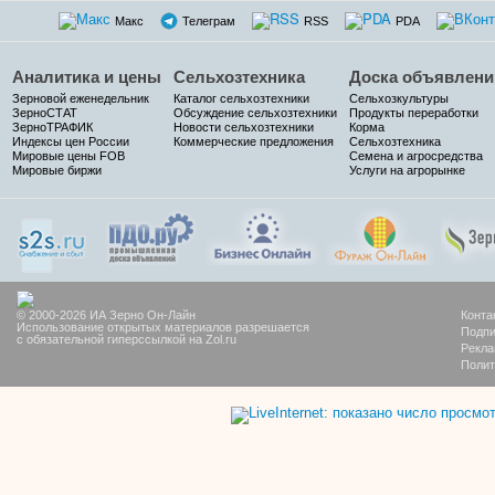
Макс
Телеграм
RSS
PDA
Аналитика и цены
Сельхозтехника
Доска объявлени
Зерновой еженедельник
Каталог сельхозтехники
Сельхозкультуры
ЗерноСТАТ
Обсуждение сельхозтехники
Продукты переработки
ЗерноТРАФИК
Новости сельхозтехники
Корма
Индексы цен России
Коммерческие предложения
Сельхозтехника
Мировые цены FOB
Семена и агросредства
Мировые биржи
Услуги на агрорынке
© 2000-2026 ИА Зерно Он-Лайн
Конта
Использование открытых материалов разрешается
Подпи
с обязательной гиперссылкой на Zol.ru
Рекла
Полит