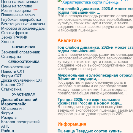
Цены на масличные
Цены на топливо
Год слабой динамики. 2026-й может ст
new
Розничные цены
годом повышенной ...
Пошлины на зерно
Это в первую очередь развитие селекции
Глубокая переработка
импортозависимых
сортов
зернобобовых
культур, таких как нут и горох, а также
Вегетационные индексы
создание новых высокопродуктивных
сор
Мировой агрокалендарь
и гибридов
пшеницы
».
Ставки фрахта
ЗерноТРАФИК
Аналитика
Хлопок
СПРАВОЧНИК
Год слабой динамики. 2026-й может ст
годом повышенной ...
Зерновой справочник
Это в первую очередь развитие селекции
Стандарты
импортозависимых
сортов
зернобобовых
культур, таких как нут и горох, а также
СЕЛЬХОЗТЕХНИКА
создание новых высокопродуктивных
сор
Сельхозтехника
и гибридов
пшеницы
».
Новости СХТ
Мукомольная и хлебопекарная отрасл
Форум СХТ
Эфиопии: традиции, ...
Доска объявлений СХТ
Государство играло ключевую роль в
Каталог СХТ
импорте
пшеницы
и ее распределении
Статистика
между предприятиями. Такая модель,
предполагающая унифицированную...
УЧАСТНИКАМ
Доска объявлений
Тренды-2026: что ждет сельское
хозяйство России в новом году...
Маркетплейс
В последние годы страна выступает
Объявления
ведущим экспортером
пшеницы
, занимая
Форум
мировом рынке долю примерно 20%.
Разделы
Каталог предприятий
Информация
АПК
Работа
Пшеница Твердых сортов купить