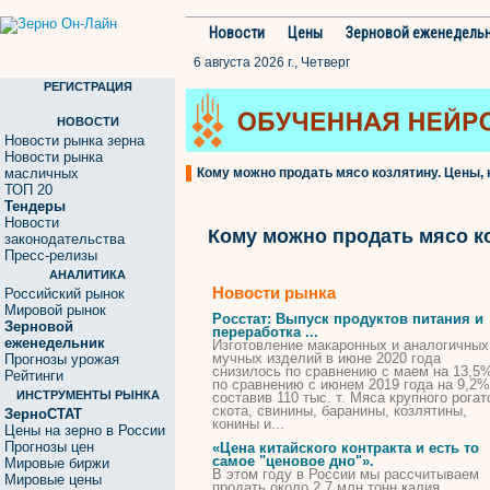
Новости
Цены
Зерновой еженедель
6 августа 2026 г., Четверг
РЕГИСТРАЦИЯ
НОВОСТИ
Новости рынка зерна
Новости рынка
масличных
Кому можно продать мясо козлятину. Цены, 
ТОП 20
Тендеры
Новости
Кому можно продать мясо к
законодательства
Пресс-релизы
АНАЛИТИКА
Новости рынка
Российский рынок
Мировой рынок
Росстат: Выпуск продуктов питания и
Зерновой
переработка ...
еженедельник
Изготовление макаронных и аналогичных
мучных изделий в июне 2020 года
Прогнозы урожая
снизилось по сравнению с маем на 13,5%
Рейтинги
по сравнению с июнем 2019 года на 9,2%
ИНСТРУМЕНТЫ РЫНКА
составив 110 тыс. т.
Мяса
крупного рогат
скота, свинины, баранины,
козлятины
,
ЗерноСТАТ
конины и...
Цены на зерно в России
Прогнозы цен
«Цена китайского контракта и есть то
самое "ценовое дно"».
Мировые биржи
В этом году в России мы рассчитываем
Мировые цены
продать
около 2,7 млн тонн калия