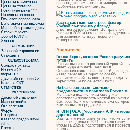
Цены на масличные
производителям сложных минеральных
Цены на топливо
удобрений, нефтяникам, а...
new
Розничные цены
Пошлины на зерно
Глубокая переработка
Засуха как главный стресс-фактор.
Вегетационные индексы
Урожай по-прежнему прежде ...
Мировой агрокалендарь
А вот погодные условия Центральной
Ставки фрахта
России в 2020-м
можно
назвать идеальн
ЗерноТРАФИК
для зерновых культур, доволен
гендиректор...
Хлопок
СПРАВОЧНИК
Аналитика
Зерновой справочник
Стандарты
Горох: Зерно, которое Россия разучил
готовить
СЕЛЬХОЗТЕХНИКА
Россия вырастила рекордный урожай — 
Сельхозтехника
знает, куда его деть. Фермер в
Новости СХТ
Ставропольском крае, который два года
Форум СХТ
назад пересел на горох по совету
аналитиков, сейчас ищет,
кому
продать
Доска объявлений СХТ
зерно хотя бы по себестоимости.
Каталог СХТ
Статистика
Не без сюрпризов: Сколько
продовольствия произвела Россия в ..
УЧАСТНИКАМ
Мы нашим подписчикам еще с мая
Доска объявлений
советовали
продавать
урожай как
можно
быстрее. Те,
кто
с помощью экспортеров
Маркетплейс
быстро вывел продукцию...
Объявления
Форум
ИТОГИ ГОДА: Российский АПК - изоби
Разделы
дорогой ценой
Видим, что некоторые из тех,
кто
не успе
Каталог предприятий
провести сделки в 2024 г., взяли паузу,
АПК
чтобы за 2025 г. подготовиться и провест
Работа
сделку...