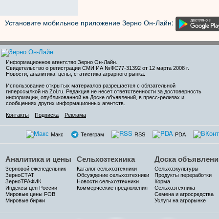
Установите мобильное приложение Зерно Он-Лайн:
Информационное агентство Зерно Он-Лайн
.
Свидетельство о регистрации СМИ ИА №ФС77-31392 от 12 марта 2008 г.
Новости, аналитика, цены, статистика аграрного рынка.
Использование открытых материалов разрешается с обязательной
гиперссылкой на Zol.ru. Редакция не несет ответственности за достоверность
информации, опубликованной на Доске объявлений, в пресс-релизах и
сообщениях других информационных агентств.
Контакты
Подписка
Реклама
Макс
Телеграм
RSS
PDA
Аналитика и цены
Сельхозтехника
Доска объявлени
Зерновой еженедельник
Каталог сельхозтехники
Сельхозкультуры
ЗерноСТАТ
Обсуждение сельхозтехники
Продукты переработки
ЗерноТРАФИК
Новости сельхозтехники
Корма
Индексы цен России
Коммерческие предложения
Сельхозтехника
Мировые цены FOB
Семена и агросредства
Мировые биржи
Услуги на агрорынке