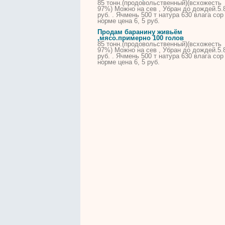
85 тонн.(продовольственный)(всхожесть
97%)
Можно
на сев , Убран до дождей.5.
руб. . Ячмень 500 т натура 630 влага сор
норме цена 6, 5 руб.
Продам
баранину живьём
,
мясо
.примерно 100 голов
85 тонн.(продовольственный)(всхожесть
97%)
Можно
на сев , Убран до дождей.5.
руб. . Ячмень 500 т натура 630 влага сор
норме цена 6, 5 руб.