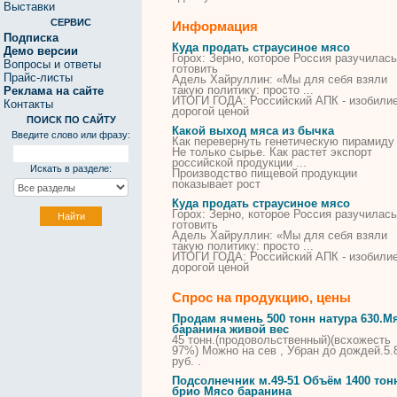
Выставки
СЕРВИС
Информация
Подписка
Куда продать страусиное мясо
Демо версии
Горох: Зерно, которое Россия разучилась
Вопросы и ответы
готовить
Прайс-листы
Адель Хайруллин: «Мы для себя взяли
такую политику: просто ...
Реклама на сайте
ИТОГИ ГОДА: Российский АПК - изобили
Контакты
дорогой ценой
ПОИСК ПО САЙТУ
Какой выход мяса из бычка
Введите слово или фразу:
Как перевернуть генетическую пирамиду
Не только сырье. Как растет экспорт
российской продукции ...
Искать в разделе:
Производство пищевой продукции
показывает рост
Куда продать страусиное мясо
Горох: Зерно, которое Россия разучилась
готовить
Адель Хайруллин: «Мы для себя взяли
такую политику: просто ...
ИТОГИ ГОДА: Российский АПК - изобили
дорогой ценой
Спрос на продукцию, цены
Продам
ячмень 500 тонн натура 630.
М
баранина живой вес
45 тонн.(продовольственный)(всхожесть
97%)
Можно
на сев , Убран до дождей.5.
руб. .
Подсолнечник м.49-51 Объём 1400 тон
брио
Мясо
баранина