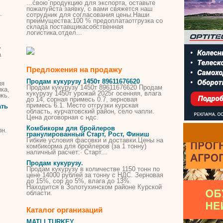
...свою продукцию для экспорта, оставьте
пожалуйста заявку, с вами свяжется наш
.
сотрудник для согласования
цены
.Наши
преимущества:100 % предоплатаотгрузка со
склада поставщикасобственная
логистика.отдел...
у
а
Предложения на продажу
Продам
кукурузу
1450т 89611676620
ия
Продам
кукурузу
1450т 89611676620 Продам
ка,
кукурузу
1450т урожай 2025г осенняя, влага
жь.
до 14, сорная примесь 0.7, зерновая
примесь 6.1. Место отгрузки курская
ать
область, курчатовский район, село чапли.
Цена
договорная с ндс.
Комбикорм для бройлеров
он.
гранулированный Старт, Рост, Финиш
Гибкие условия фасовки и доставки.
Цены
на
комбикорма для бройлеров (за 1 тонну)
наличный расчет:· Старт...
Продам
кукурузу
.
Продам
кукурузу
в количестве 1150 тонн по
цене
14000 рублей за тонну с НДС. Зерновая
до 15%, сор до 5%, влага до 13%.
Находится в Золотухинском районе Курской
области.
Каталог организаций
MATLI TURKEY