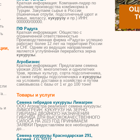
Краткая информация: Компания-лидер по
с
объемам производства комбикорма в
Турции. Закупаем сырье в России
(пшеничные отруби, подсолнечный шрот и
жмых, мелассу,
кукурузу
и пр.) ИНН:
ь
000000/00000.
ть
ПФ Радуга
Краткая информация: Общество с
ть
ограниченной ответственностью
Производственная фирма «Радуга» успешно
работает более 12 лет на территории России
и СНГ. Одним из ведущих направлений
ции,
является углублённая переработка зерна
кукурузы
.
АгроБизнес
Краткая информация: Предлагаем семена
урожая 2014г. многолетних и однолетних
трав, яровых культур, сорта подсолнечника,
а также гибриды подсолнечника и
кукурузы
на условиях доставки в хозяйство и путем
самовывоза с базы от 1 кг до 100 тонн!
сли
а...
Товары и услуги
Семена гибридов кукурузы Лимагрен
ООО Агроастра реализует семена кукурузы:
ь и
ЛИМОГРЕЙН, КУКУРУЗУ НА ЗЕРНО
ГИБРИДЫ ДВОЙНОГО НАЗНАЧЕНИЯ
ГИБРИДА ДЛЯ ВЫСОКОКАЧЕСТВЕННОГО
СИЛОСА НА 2023 ГОД ПРИНИМАЕМ
ЗАЯВКИ Предоставляем все необходимые
до...
Семена кукурузы Краснодарская 291,
Адэвей, LG 31272