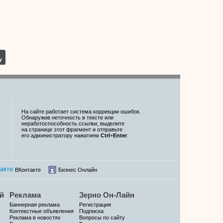
На сайте работает система коррекции ошибок.
Обнаружив неточность в тексте или
неработоспособность ссылки, выделите
на странице этот фрагмент и отправьте
его администратору нажатием
Ctrl
+
Enter
.
ВКонтакте
Бизнес Онлайн
й
Реклама
Зерно Он-Лайн
Баннерная реклама
Регистрация
Контекстные объявления
Подписка
Реклама в новостях
Вопросы по сайту