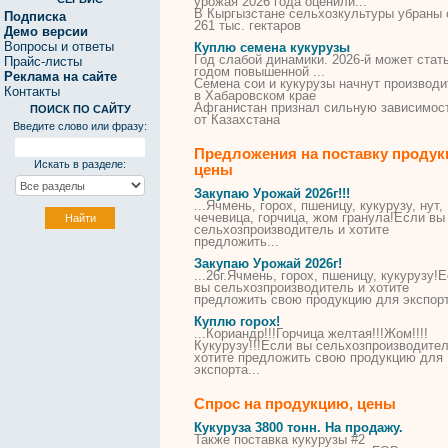
урожая 2026 года оценили...
В Кыргызстане сельхозкультуры убраны 
Подписка
261 тыс. гектаров
Демо версии
Вопросы и ответы
Куплю семена кукурузы
Год слабой динамики. 2026-й может стат
Прайс-листы
годом повышенной ...
Реклама на сайте
Семена
сои и
кукурузы
начнут производи
Контакты
в Хабаровском крае
Афганистан признал сильную зависимос
ПОИСК ПО САЙТУ
от Казахстана
Введите слово или фразу:
Предложения на поставку продук
Искать в разделе:
цены
Закупаю Урожай 2026г!!!
...Ячмень, горох, пшеницу,
кукурузу
, нут,
чечевица, горчица, жом гранула!Если вы
сельхозпроизводитель и хотите
предложить...
Закупаю Урожай 2026г!
...26г.Ячмень, горох, пшеницу,
кукурузу
!Е
вы сельхозпроизводитель и хотите
предложить свою продукцию для экспорт
Куплю горох!
...Кориандр!!!Горчица желтая!!!Жом!!!!
Кукурузу
!!!Если вы сельхозпроизводител
хотите предложить свою продукцию для
экспорта...
Спрос на продукцию, цены
Кукуруза
3800 тонн. На продажу.
Также поставка
кукурузы
#2