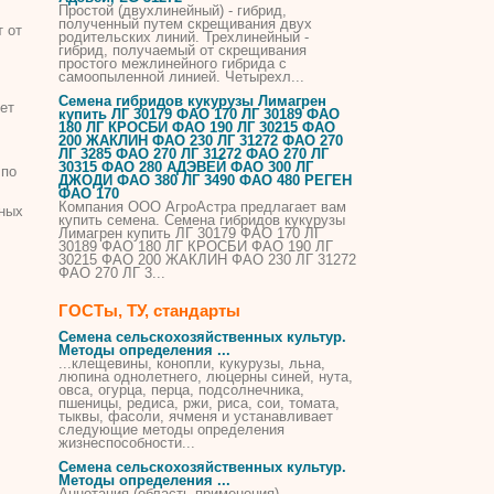
Простой (двухлинейный) - гибрид,
полученный путем скрещивания двух
т от
родительских линий. Трехлинейный -
гибрид, получаемый от скрещивания
простого межлинейного гибрида с
самоопыленной линией. Четырехл...
Семена гибридов кукурузы Лимагрен
ет
купить ЛГ 30179 ФАО 170 ЛГ 30189 ФАО
180 ЛГ КРОСБИ ФАО 190 ЛГ 30215 ФАО
200 ЖАКЛИН ФАО 230 ЛГ 31272 ФАО 270
ЛГ 3285 ФАО 270 ЛГ 31272 ФАО 270 ЛГ
30315 ФАО 280 АДЭВЕЙ ФАО 300 ЛГ
 по
ДЖОДИ ФАО 380 ЛГ 3490 ФАО 480 РЕГЕН
ФАО 170
Компания ООО АгроАстра предлагает вам
рных
купить семена. Семена гибридов кукурузы
Лимагрен купить ЛГ 30179 ФАО 170 ЛГ
30189 ФАО 180 ЛГ КРОСБИ ФАО 190 ЛГ
30215 ФАО 200 ЖАКЛИН ФАО 230 ЛГ 31272
ФАО 270 ЛГ 3...
ГОСТы, ТУ, стандарты
Семена сельскохозяйственных культур.
Методы определения ...
...клещевины, конопли,
кукурузы
, льна,
люпина однолетнего, люцерны синей, нута,
овса, огурца, перца, подсолнечника,
пшеницы, редиса, ржи, риса, сои, томата,
тыквы, фасоли, ячменя и устанавливает
следующие методы определения
жизнеспособности...
Семена сельскохозяйственных культур.
Методы определения ...
Аннотация (область применения) -