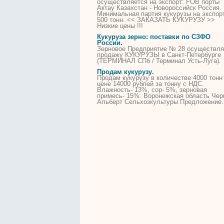
осуществляется на экспорт: FOB порты
Актау Казахстан - Новороссийск Россия.
Минимальная партия
кукурузы
на экспор
500 тонн. << ЗАКАЗАТЬ
КУКУРУЗУ
>>
Низкие
цены
!!!
Кукуруза
зерно: поставки по СЗФО
России.
Зерновое Предприятие № 28 осуществля
продажу
КУКУРУЗЫ
в Санкт-Петербурге
(ТЕРМИНАЛ СПб / Терминал Усть-Луга).
Продам
кукурузу
.
Продам
кукурузу
в количестве 4000 тонн
цене
14000 рублей за тонну с НДС.
Влажность- 13%, сор- 5%, зерновая
примесь- 15%. Воронежская область Че
Альберт Сельхозкультуры Предложение.