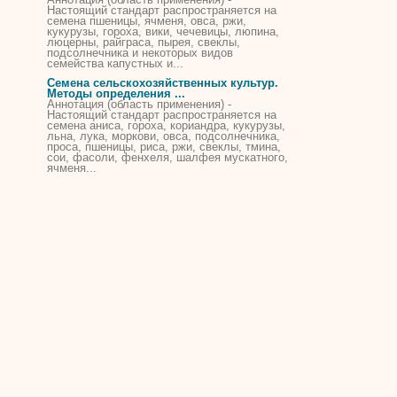
Настоящий стандарт распространяется на
семена пшеницы, ячменя, овса, ржи,
кукурузы
, гороха, вики, чечевицы, люпина,
люцерны, райграса, пырея, свеклы,
подсолнечника и некоторых видов
семейства капустных и...
Семена сельскохозяйственных культур.
Методы определения ...
Аннотация (область применения) -
Настоящий стандарт распространяется на
семена аниса, гороха, кориандра,
кукурузы
,
льна, лука, моркови, овса, подсолнечника,
проса, пшеницы, риса, ржи, свеклы, тмина,
сои, фасоли, фенхеля, шалфея мускатного,
ячменя...