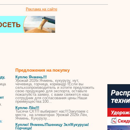
Реклама на сайте
Предложения на покупку
ду,
Куплю Ячмень!!!
Урожай 2026г.Ячмень,
кукурузу
, нут,
ица
чечевица, горчица, кориандр !Если вы
сельхозпроизводитель и хотите предложить
свою продукцию для экспорта, оставьте
пожалуйста заявку, с вами свяжется наш
ет
сотрудник для согласования
цены
.Наши
преимущества:100...
я.
Куплю Лён!!!
Тысячи СХТП выбирают нас!!!Закупаем с
места , на элеваторах Урожай 2026г.Лён,
Ячмень,
Кукурузу
...
Куплю! Ячмень!Пшеницу 3кл!
Кукуруза
!
Горчица!