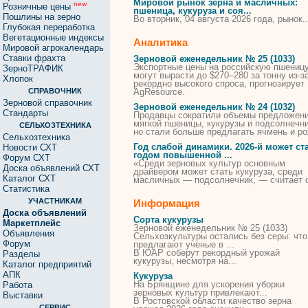
Мировой рынок зерна и масличных:
new
Розничные цены
пшеница,
кукуруза
и соя...
Пошлины на зерно
Во вторник, 04 августа 2026 года, рынок..
Глубокая переработка
Вегетационные индексы
Аналитика
Мировой агрокалендарь
Ставки фрахта
Зерновой еженедельник № 25 (1033)
Экспортные
цены
на российскую пшениц
ЗерноТРАФИК
могут вырасти до $270–280 за тонну из-з
Хлопок
рекордно высокого спроса, прогнозирует
СПРАВОЧНИК
AgResource.
Зерновой справочник
Зерновой еженедельник № 24 (1032)
Стандарты
Продавцы сократили объемы предложен
мягкой пшеницы,
кукурузы
и подсолнечни
СЕЛЬХОЗТЕХНИКА
но стали больше предлагать ячмень и ро
Сельхозтехника
Год слабой динамики. 2026-й может ст
Новости СХТ
годом повышенной ...
Форум СХТ
«Среди зерновых культур основным
Доска объявлений СХТ
драйвером может стать
кукуруза
, среди
Каталог СХТ
масличных — подсолнечник, — считает 
Статистика
УЧАСТНИКАМ
Информация
Доска объявлений
Сорта кукурузы
Маркетплейс
Зерновой еженедельник № 25 (1033)
Объявления
Сельхозкультуры остались без серы: что
Форум
предлагают ученые в ...
В ЮАР соберут рекордный урожай
Разделы
кукурузы
, несмотря на...
Каталог предприятий
АПК
Кукуруза
На Брянщине для ускорения уборки
Работа
зерновых культур привлекают...
Выставки
В Ростовской области качество зерна
СЕРВИС