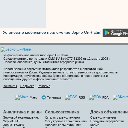
Установите мобильное приложение Зерно Он-Лайн:
Информационное агентство Зерно Он-Лайн
.
Свидетельство о регистрации СМИ ИА №ФС77-31392 от 12 марта 2008 г.
Новости, аналитика, цены, статистика аграрного рынка.
Использование открытых материалов разрешается с обязательной
гиперссылкой на Zol.ru. Редакция не несет ответственности за достоверность
информации, опубликованной на Доске объявлений, в пресс-релизах и
сообщениях других информационных агентств.
Контакты
Подписка
Реклама
Макс
Телеграм
RSS
PDA
Аналитика и цены
Сельхозтехника
Доска объявлени
Зерновой еженедельник
Каталог сельхозтехники
Сельхозкультуры
ЗерноСТАТ
Обсуждение сельхозтехники
Продукты переработки
ЗерноТРАФИК
Новости сельхозтехники
Корма