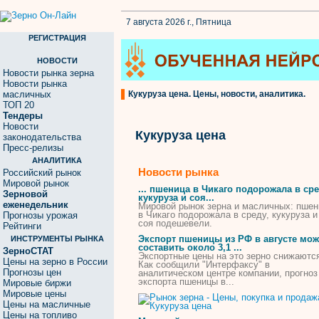
7 августа 2026 г., Пятница
РЕГИСТРАЦИЯ
НОВОСТИ
Новости рынка зерна
Новости рынка
масличных
Кукуруза цена. Цены, новости, аналитика.
ТОП 20
Тендеры
Новости
Кукуруза цена
законодательства
Пресс-релизы
АНАЛИТИКА
Новости рынка
Российский рынок
Мировой рынок
... пшеница в Чикаго подорожала в сре
Зерновой
кукуруза
и соя...
еженедельник
Мировой рынок зерна и масличных: пшен
в Чикаго подорожала в среду,
кукуруза
и
Прогнозы урожая
соя подешевели.
Рейтинги
Экспорт пшеницы из РФ в августе мож
ИНСТРУМЕНТЫ РЫНКА
составить около 3,1 ...
ЗерноСТАТ
Экспортные
цены
на это зерно снижаютс
Цены на зерно в России
Как сообщили "Интерфаксу" в
Прогнозы цен
аналитическом центре компании, прогноз
экспорта пшеницы в...
Мировые биржи
Мировые цены
Цены на масличные
Цены на топливо