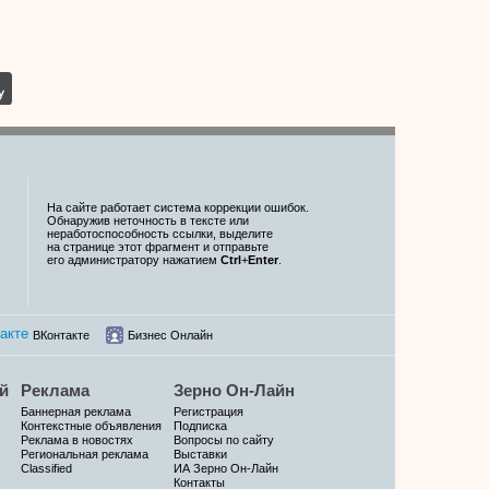
На сайте работает система коррекции ошибок.
Обнаружив неточность в тексте или
неработоспособность ссылки, выделите
на странице этот фрагмент и отправьте
его администратору нажатием
Ctrl
+
Enter
.
ВКонтакте
Бизнес Онлайн
й
Реклама
Зерно Он-Лайн
Баннерная реклама
Регистрация
Контекстные объявления
Подписка
Реклама в новостях
Вопросы по сайту
Региональная реклама
Выставки
Classified
ИА Зерно Он-Лайн
Контакты