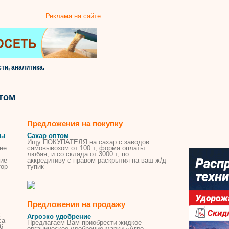
Реклама на сайте
ти, аналитика.
том
Предложения на покупку
цы
Сахар оптом
Ищу ПОКУПАТЕЛЯ на сахар с заводов
не
самовывозом от 100 т, форма оплаты
любая, и со склада от 3000 т, по
ние
аккредитиву с правом раскрытия на ваш ж/д
тор
тупик
Предложения на продажу
х
Агроэко удобрение
са
Предлагаем Вам приобрести жидкое
6–
органическое удобрение марки «Агро-