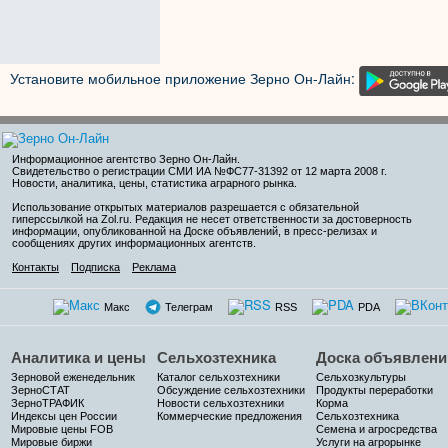
Установите мобильное приложение Зерно Он-Лайн:
Информационное агентство Зерно Он-Лайн
.
Свидетельство о регистрации СМИ ИА №ФС77-31392 от 12 марта 2008 г.
Новости, аналитика, цены, статистика аграрного рынка.
Использование открытых материалов разрешается с обязательной
гиперссылкой на Zol.ru. Редакция не несет ответственности за достоверность
информации, опубликованной на Доске объявлений, в пресс-релизах и
сообщениях других информационных агентств.
Контакты
Подписка
Реклама
Макс
Телеграм
RSS
PDA
Аналитика и цены
Сельхозтехника
Доска объявлени
Зерновой еженедельник
Каталог сельхозтехники
Сельхозкультуры
ЗерноСТАТ
Обсуждение сельхозтехники
Продукты переработки
ЗерноТРАФИК
Новости сельхозтехники
Корма
Индексы цен России
Коммерческие предложения
Сельхозтехника
Мировые цены FOB
Семена и агросредства
Мировые биржи
Услуги на агрорынке