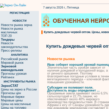
7 августа 2026 г., Пятница
РЕГИСТРАЦИЯ
НОВОСТИ
Новости рынка зерна
Новости рынка
масличных
Купить дождевых червей оптом. Цены, новос
ТОП 20
Тендеры
Новости
Купить дождевых червей оп
законодательства
Пресс-релизы
АНАЛИТИКА
Новости рынка
Российский рынок
Мировой рынок
Ирак соберет хороший урожай пшени
Зерновой
Значительная часть урожая зависит от
еженедельник
наличия
дождевой
и колодезной воды, а 
от речного орошения. Поэтому
Прогнозы урожая
благоприятные погодные условия в тече
Рейтинги
вегетационного периода – ключевой фак
ИНСТРУМЕНТЫ РЫНКА
повышения урожайности.
ЗерноСТАТ
Субсидии не поливают поля.
Цены на зерно в России
Доступность воды определяет ...
Прогнозы цен
Орошаемые земли занимают около 6,5%
сельхозугодий и 22,7% пашни, но
Мировые биржи
обеспечивают около 40% мирового
Мировые цены
производства продовольствия. В страна
Цены на масличные
Африки к югу от Сахары урожайность ри
Цены на топливо
при
дождевом
земледелии составляет 0,