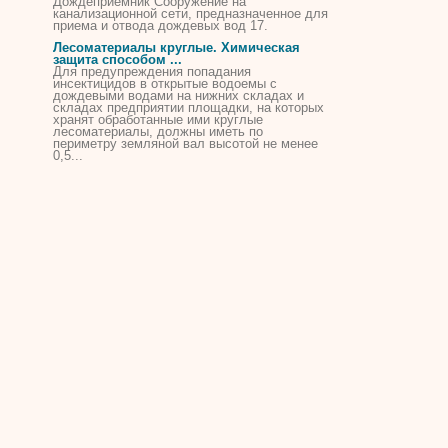
Дождеприемник Сооружение на
канализационной сети, предназначенное для
приема и отвода
дождевых
вод 17.
Лесоматериалы круглые. Химическая
защита способом ...
Для предупреждения попадания
инсектицидов в открытые водоемы с
дождевыми
водами на нижних складах и
складах предприятии площадки, на которых
хранят обработанные ими круглые
лесоматериалы, должны иметь по
периметру земляной вал высотой не менее
0,5...