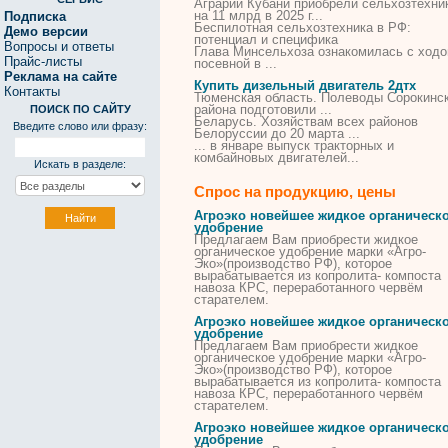
Аграрии Кубани приобрели сельхозтехни
на 11 млрд
в
2025 г...
Подписка
Беспилотная сельхозтехника
в
РФ:
Демо версии
потенциал и специфика
Вопросы и ответы
Глава Минсельхоза ознакомилась с ход
Прайс-листы
посевной
в
...
Реклама на сайте
Купить дизельный двигатель 2дтх
Контакты
Тюменская область. Полеводы Сорокинс
района подготовили ...
ПОИСК ПО САЙТУ
Беларусь. Хозяйствам всех районов
Введите слово или фразу:
Белоруссии до 20 марта ...
... в январе выпуск тракторных и
комбайновых
двигателей
...
Искать в разделе:
Спрос на продукцию, цены
Агроэко новейшее жидкое органическ
удобрение
Предлагаем Вам приобрести жидкое
органическое удобрение марки «Агро-
Эко»(производство РФ), которое
вырабатывается из копролита- компоста
навоза КРС, переработанного
червём
старателем.
Агроэко новейшее жидкое органическ
удобрение
Предлагаем Вам приобрести жидкое
органическое удобрение марки «Агро-
Эко»(производство РФ), которое
вырабатывается из копролита- компоста
навоза КРС, переработанного
червём
старателем.
Агроэко новейшее жидкое органическ
удобрение