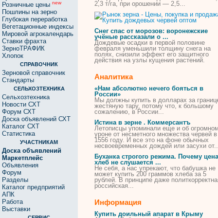
2,3 т/га, при орошении — 2,5...
new
Розничные цены
Пошлины на зерно
Глубокая переработка
Вегетационные индексы
Снег спас от морозов: воронежские
Мировой агрокалендарь
учёные рассказали о ...
Ставки фрахта
Дождевые
осадки в первой половине
ЗерноТРАФИК
февраля уменьшили толщину снега на
полях, снизили эффект его защитного
Хлопок
действия на узлы кущения растений.
СПРАВОЧНИК
Зерновой справочник
Аналитика
Стандарты
«Нам абсолютно нечего бояться в
СЕЛЬХОЗТЕХНИКА
России»
Сельхозтехника
Мы должны
купить
в долларах за границ
Новости СХТ
жестяную тару, потому что, к большому
Форум СХТ
сожалению, в России...
Доска объявлений СХТ
Истина в зерне . Коммерсантъ
Каталог СХТ
Летописцы упоминали еще и об огромно
Статистика
уроне от несметного множества
червей
в
1556 году. И все это на фоне обычных
УЧАСТНИКАМ
несвоевременных дождей или засухи от..
Доска объявлений
Буханка строгого режима. Почему цена
Маркетплейс
хлеб не слушается ...
Объявления
Не себя, а нас упрекают, что бабушка не
Форум
может
купить
200 граммов хлеба за 5
Разделы
рублей. В принципе даже политкорректна
российская...
Каталог предприятий
АПК
Работа
Информация
Выставки
Купить доильный апарат в Крыму
СЕРВИС