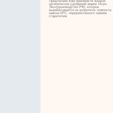
Предлагаем Вам приобрести жидкое
органическое удобрение марки «Агро-
Эко»(производство РФ), которое
вырабатывается из копролита- компоста
навоза КРС, переработанного
червём
старателем.