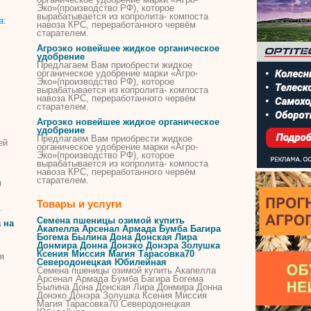
Эко»(производство РФ), которое
вырабатывается из копролита- компоста
навоза КРС, переработанного
червём
старателем.
Агроэко новейшее жидкое органическое
удобрение
Предлагаем Вам приобрести жидкое
органическое удобрение марки «Агро-
Эко»(производство РФ), которое
вырабатывается из копролита- компоста
навоза КРС, переработанного
червём
старателем.
Агроэко новейшее жидкое органическое
удобрение
Предлагаем Вам приобрести жидкое
ей
органическое удобрение марки «Агро-
Эко»(производство РФ), которое
вырабатывается из копролита- компоста
навоза КРС, переработанного
червём
старателем.
м
Товары и услуги
.
Семена пшеницы озимой купить
 на
Акапелла Арсенал Армада Бумба Багира
Богема Былина Дона Донская Лира
Донмира Донна Донэко Донэра Золушка
Ксения Миссия Магия Тарасовка70
я
Северодонецкая Юбилейная
Семена пшеницы озимой купить Акапелла
Арсенал Армада Бумба Багира Богема
Былина Дона Донская Лира Донмира Донна
Донэко Донэра Золушка Ксения Миссия
Магия Тарасовка70 Северодонецкая