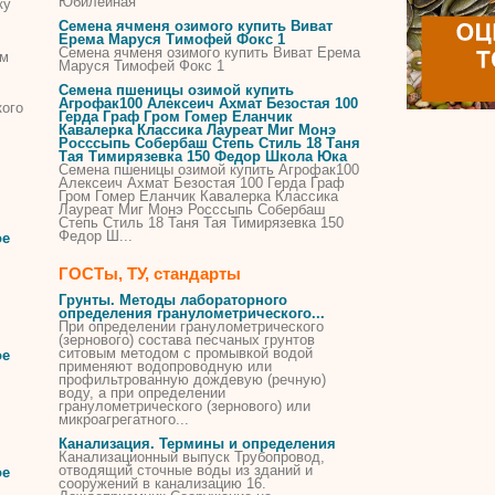
Юбилейная
ку
Семена ячменя озимого купить Виват
Ерема Маруся Тимофей Фокс 1
Семена ячменя озимого купить Виват Ерема
ом
Маруся Тимофей Фокс 1
Семена пшеницы озимой купить
Агрофак100 Алексеич Ахмат Безостая 100
кого
Герда Граф Гром Гомер Еланчик
Кавалерка Классика Лауреат Миг Монэ
Росссыпь Собербаш Степь Стиль 18 Таня
Тая Тимирязевка 150 Федор Школа Юка
Семена пшеницы озимой купить Агрофак100
Алексеич Ахмат Безостая 100 Герда Граф
Гром Гомер Еланчик Кавалерка Классика
Лауреат Миг Монэ Росссыпь Собербаш
Степь Стиль 18 Таня Тая Тимирязевка 150
Федор Ш...
ое
ГОСТы, ТУ, стандарты
Грунты. Методы лабораторного
определения гранулометрического...
При определении гранулометрического
(зернового) состава песчаных грунтов
ситовым методом с промывкой водой
ое
применяют водопроводную или
профильтрованную
дождевую
(речную)
воду, а при определении
гранулометрического (зернового) или
микроагрегатного...
Канализация. Термины и определения
Канализационный выпуск Трубопровод,
отводящий сточные воды из зданий и
ое
сооружений в канализацию 16.