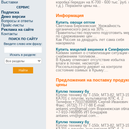
Выставки
коробка передач на К-700 - 600 тыс. руб. 
т.д.). Поразили цены на...
СЕРВИС
Подписка
Информация
Демо версии
Вопросы и ответы
Купить овощи оптом
Прайс-листы
Светлана Березовская: Урожайность
органического риса на 30% ...
Реклама на сайте
Правительство поручило подготовить ме
Контакты
по сдерживанию цен ...
ПОИСК ПО САЙТУ
Как Россия за двадцать лет сама себя
накормила
Введите слово или фразу:
Купить мицелий вешенки в Симфероп
Кабмин заявил о стабилизации ситуации 
Искать в разделе:
снабжением топливом...
В
Крыму отмечают отсутствие избытка
влаги
в
почве, несмотря ...
Россельхозцентр держит на контроле
состояние озимых
в
Крыму:...
Предложения на поставку продук
цены
Куплю
технику
бу
Куплю
технику
бу
Т-150г,
МТЗ
-
82
,
МТЗ
-1
КА701 с плугом, культиватор КПС 4, 2
Телефон +79107468895 Сергей Иванович
Факс: (4732) 77-77-88 E-mail:
antares.vrn@gmail.com Воронежская обла
+7-910-7468895 ИП Бондарев
antares.vrn@gmail.com...
Куплю
технику
бу
Куплю
технику
бу
Т-150г,
МТЗ
-
82
,
МТЗ
-1
КА701 с плугом, культиватор КПС 4, 2