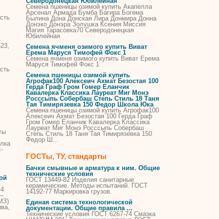
Северодонецкая Юбилейная
Семена пшеницы озимой купить Акапелла
Арсенал Армада Бумба Багира Богема
сть
Былина Дона Донская Лира Донмира Донна
Донэко Донэра Золушка Ксения Миссия
Магия Тарасовка70 Северодонецкая
Юбилейная
523,
Семена ячменя озимого купить Виват
Ерема Маруся Тимофей Фокс 1
Семена ячменя озимого купить Виват Ерема
Маруся Тимофей Фокс 1
сть
Семена пшеницы озимой купить
Агрофак100 Алексеич Ахмат Безостая 100
Герда Граф Гром Гомер Еланчик
Кавалерка Классика Лауреат Миг Монэ
Росссыпь Собербаш Степь Стиль 18 Таня
Тая Тимирязевка 150 Федор Школа Юка
Семена пшеницы озимой купить Агрофак100
Алексеич Ахмат Безостая 100 Герда Граф
Гром Гомер Еланчик Кавалерка Классика
Лауреат Миг Монэ Росссыпь Собербаш
ты
Степь Стиль 18 Таня Тая Тимирязевка 150
Федор Ш...
ялка
-
;
ГОСТы, ТУ, стандарты
Бачки смывные и арматура к ним. Общие
технические условия
ой
ГОСТ 13449-
82
Изделия санитарные
керамические. Методы испытаний. ГОСТ
 4
14192-77 Маркировка грузов.
 –
МЗ)
Единая система технологической
ва,
документации. Общие правила ...
Технические условия ГОСТ 6267-74 Смазка