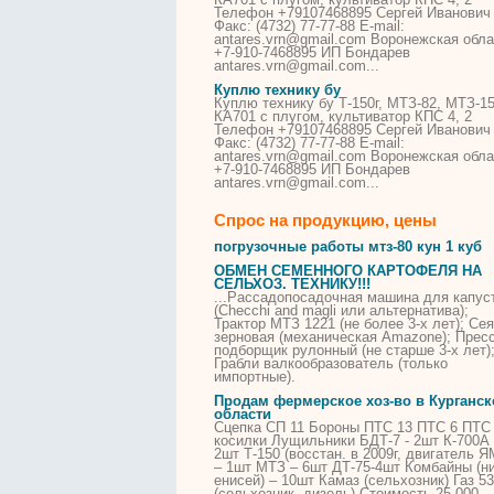
Телефон +79107468895 Сергей Иванович
Факс: (4732) 77-77-88 E-mail:
antares.vrn@gmail.com Воронежская обла
+7-910-7468895 ИП Бондарев
antares.vrn@gmail.com...
Куплю
технику
бу
Куплю
технику
бу
Т-150г,
МТЗ
-
82
,
МТЗ
-1
КА701 с плугом, культиватор КПС 4, 2
Телефон +79107468895 Сергей Иванович
Факс: (4732) 77-77-88 E-mail:
antares.vrn@gmail.com Воронежская обла
+7-910-7468895 ИП Бондарев
antares.vrn@gmail.com...
Спрос на продукцию, цены
погрузочные работы
мтз
-80 кун 1 куб
ОБМЕН СЕМЕННОГО КАРТОФЕЛЯ НА
СЕЛЬХОЗ. ТЕХНИКУ!!!
...Рассадопосадочная машина для капус
(Checchi and magli или альтернатива);
Трактор
МТЗ
1221 (не более 3-х лет); Се
зерновая (механическая Amazone); Пресс
подборщик рулонный (не старше 3-х лет)
Грабли валкообразователь (только
импортные).
Продам фермерское хоз-во в Курганск
области
Сцепка СП 11 Бороны ПТС 13 ПТС 6 ПТС
косилки Лущильники БДТ-7 - 2шт К-700А
2шт Т-150 (восстан. в 2009г, двигатель Я
– 1шт
МТЗ
– 6шт ДТ-75-4шт Комбайны (ни
енисей) – 10шт Камаз (сельхозник) Газ 53
(сельхозник, дизель) Стоимость 25 000