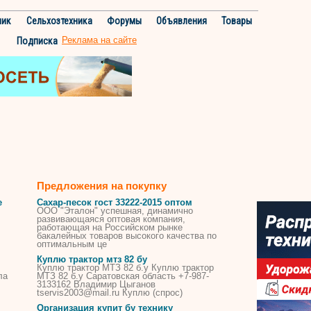
ник
Сельхозтехника
Форумы
Объявления
Товары
Реклама на сайте
Подписка
Предложения на покупку
е
Сахар-песок гост 33222-2015 оптом
ООО "Эталон" успешная, динамично
развивающаяся оптовая компания,
работающая на Российском рынке
бакалейных товаров высокого качества по
оптимальным це
Куплю
трактор
мтз
82
бу
Куплю
трактор
МТЗ
82
б.у
Куплю
трактор
ла
МТЗ
82
б.у Саратовская область +7-987-
3133162 Владимир Цыганов
tservis2003@mail.ru
Куплю
(спрос)
Организация
купит
бу
технику