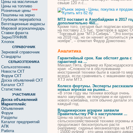
Цены на масличные
свыше 120 л.с...
Цены на топливо
new
Розничные цены
Пошлины на зерно
Глубокая переработка
МТЗ
поставит в Азербайджан в 2017 го
дополнительно 460...
Вегетационные индексы
Кроме того, сегодня был подписан контр
Мировой агрокалендарь
на поставку 2,5 тыс. тракторов в адрес 
Ставки фрахта
"Торговый дом "
МТЗ
-Сибирь". "Это контр
ЗерноТРАФИК
на 2018 год, но он начнет исполняться у
ноябре", – отметил Федор Домотенко.
Хлопок
СПРАВОЧНИК
Аналитика
Зерновой справочник
Стандарты
Гарантийный срок. Как обстоят дела с
гарантией на ...
СЕЛЬХОЗТЕХНИКА
Михаил Пята, фермер из Краснодарского
Сельхозтехника
края: «Сложности в обслуживании
Новости СХТ
иностранной техники были в какой-то ме
Форум СХТ
всегда, если сравнивать с машинами вр
ХТЗ или
МТЗ
.
Доска объявлений СХТ
Каталог СХТ
Колесо фортуны. Эксперты рассказали
Статистика
новых игроках на рынке...
«В этом году мы техники вообще очень
УЧАСТНИКАМ
мало закупаем, не
покупаем
и ни одного
Доска объявлений
нового комбайна, хотя обычно делали эт
каждый год.
Маркетплейс
Объявления
Владимирские аграрии заявили
Форум
Правительству РФ о наступлении ...
Разделы
Цены на запасные части к
сельскохозяйственной технике огромны 
Каталог предприятий
продолжают бесконтрольно расти
АПК
(например: сиденье механизатора на
МТ
Работа
- 15000 рублей - это цена хорошего диван