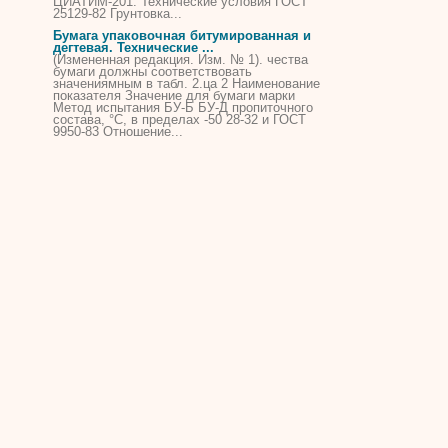
ЦИАТИМ-201. Технические условия ГОСТ
25129-
82
Грунтовка...
Бумага упаковочная битумированная и
дегтевая. Технические ...
(Измененная редакция. Изм. № 1). чества
бумаги должны соответствовать
значениямным в табл. 2.ца 2 Наименование
показателя Значение для бумаги марки
Метод испытания
БУ
-Б
БУ
-Д пропиточного
состава, °С, в пределах -50 28-32 и ГОСТ
9950-83 Отношение...