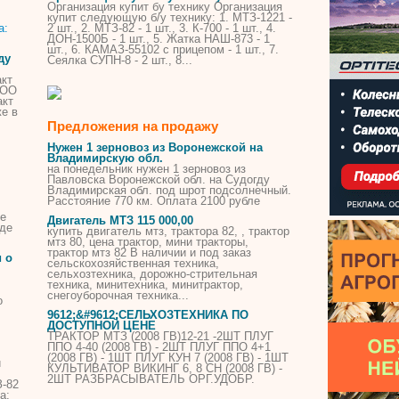
Организация
купит
бу
технику Организация
купит
следующую б/у технику: 1.
МТЗ
-1221 -
2 шт., 2.
МТЗ
-
82
- 1 шт., 3. К-700 - 1 шт., 4.
ДОН-1500Б - 1 шт., 5. Жатка НАШ-873 - 1
шт., 6. КАМАЗ-55102 с прицепом - 1 шт., 7.
ду
Сеялка СУПН-8 - 2 шт., 8...
акт
ООО
акт
же в
Предложения на продажу
Нужен 1 зерновоз из Воронежской на
Владимирскую обл.
на понедельник нужен 1 зерновоз из
Павловска Воронежской обл. на Судогду
Владимирская обл. под шрот подсолнечный.
Расстояние 770 км. Оплата 2100 рубле
ре
Двигатель
МТЗ
115 000,00
оде
купить
двигатель
мтз
, трактора
82
, , трактор
мтз
80, цена трактор, мини тракторы,
трактор
мтз
82
В наличии и под заказ
 о
сельскохозяйственная техника,
сельхозтехника, дорожно-стрительная
техника, минитехника, минитрактор,
снегоуборочная техника...
о
9612;&#9612;СЕЛЬХОЗТЕХНИКА ПО
ДОСТУПНОЙ ЦЕНЕ
ТРАКТОР
МТЗ
(2008 ГВ)12-21 -2ШТ ПЛУГ
ППО 4-40 (2008 ГВ) - 2ШТ ПЛУГ ППО 4+1
(2008 ГВ) - 1ШТ ПЛУГ КУН 7 (2008 ГВ) - 1ШТ
и
КУЛЬТИВАТОР ВИКИНГ 6, 8 СН (2008 ГВ) -
2ШТ РАЗБРАСЫВАТЕЛЬ ОРГ.УДОБР.
З
-
82
а;