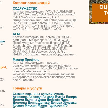
и
Каталог организаций
СОДРУЖЕСТВО
Краткая информация: "РОСТСЕЛЬМАШ" ,
ПООО "Техмаш", ОАО "Бобруйскагромаш",
ОАО "Бобруйсксельмаш", ОАО
"Лидагропроммаш", ОАО "Лидсельмаш, ДП
"МРЗ", ПО "Гомсельмаш", ОАО "ГЗЛиН",
ОАО "МАЗ", ОАО "
МТЗ
", ОАО "БЗТДиА",
ры
ОАО "МЗШ", ОАО "БЭМЗ", ООО...
АСМ
Краткая информация: Компания "АСМ" –
официальный дилер: МАЗ,
МТЗ
, ХТЗ,
оле
Петербургский тракторный завод (ПТЗ) –
со
Кировец, Сальсксельмаш, ЧМЗ, Doosan,
CASE, KOMATSU, XCMG, SHANTUI,
SHAANXI, Tata Daewoo, BobCat, GB
HAMMER (гидравлическое оборудование...
Мастер Профиль
Краткая информация: продажа
сельхозтехники!!! тракторы от ведущих
ции,
производителей!!! Т-150,К-700,
МТЗ
,а так же
почвообрабатывающую и
кормозаготовительную техники, запчасти
импортного и Российского производства!!!
523,
все в наличии.
Товары и услуги
сть
Семена пшеницы озимой купить
Акапелла Арсенал Армада Бумба Багира
Богема Былина Дона Донская Лира
Донмира Донна Донэко Донэра Золушка
523,
Ксения Миссия Магия Тарасовка70