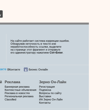
На сайте работает система коррекции ошибок.
Обнаружив неточность в тексте или
неработоспособность ссылки, выделите
на странице этот фрагмент и отправьте
его администратору нажатием
Ctrl
+
Enter
.
ВКонтакте
Бизнес Онлайн
й
Реклама
Зерно Он-Лайн
Баннерная реклама
Регистрация
Контекстные объявления
Подписка
Реклама в новостях
Вопросы по сайту
Региональная реклама
Выставки
Classified
ИА Зерно Он-Лайн
Контакты