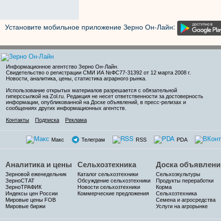
Установите мобильное приложение Зерно Он-Лайн:
Информационное агентство Зерно Он-Лайн
.
Свидетельство о регистрации СМИ ИА №ФС77-31392 от 12 марта 2008 г.
Новости, аналитика, цены, статистика аграрного рынка.
Использование открытых материалов разрешается с обязательной
гиперссылкой на Zol.ru. Редакция не несет ответственности за достоверность
информации, опубликованной на Доске объявлений, в пресс-релизах и
сообщениях других информационных агентств.
Контакты
Подписка
Реклама
Макс
Телеграм
RSS
PDA
Аналитика и цены
Сельхозтехника
Доска объявлени
Зерновой еженедельник
Каталог сельхозтехники
Сельхозкультуры
ЗерноСТАТ
Обсуждение сельхозтехники
Продукты переработки
ЗерноТРАФИК
Новости сельхозтехники
Корма
Индексы цен России
Коммерческие предложения
Сельхозтехника
Мировые цены FOB
Семена и агросредства
Мировые биржи
Услуги на агрорынке