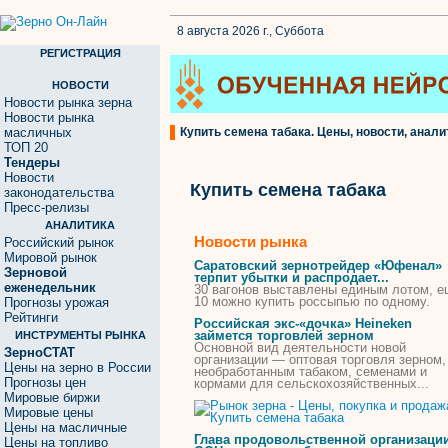
8 августа 2026 г., Суббота
РЕГИСТРАЦИЯ
НОВОСТИ
Новости рынка зерна
Новости рынка
масличных
Купить семена табака. Цены, новости, анали
ТОП 20
Тендеры
Новости
Купить семена табака
законодательства
Пресс-релизы
АНАЛИТИКА
Новости рынка
Российский рынок
Мировой рынок
Саратовский зернотрейдер «Юфенал»
Зерновой
терпит убытки и распродает...
еженедельник
30 вагонов выставлены единым лотом, 
10 можно
купить
россыпью по одному.
Прогнозы урожая
Рейтинги
Российская экс-«дочка» Heineken
займется торговлей зерном
ИНСТРУМЕНТЫ РЫНКА
Основной вид деятельности новой
ЗерноСТАТ
организации — оптовая торговля зерном,
Цены на зерно в России
необработанным
табаком
,
семенами
и
Прогнозы цен
кормами для сельскохозяйственных...
Мировые биржи
Мировые цены
Цены на масличные
Глава продовольственной организаци
Цены на топливо