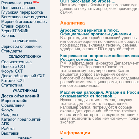
ООН рассказал об угрозе ...
new
Розничные цены
Поэтому европейским странам зачастую
Пошлины на зерно
дешевле
покупать
зерно, чем производи
Глубокая переработка
самим.
Вегетационные индексы
Мировой агрокалендарь
Аналитика
Ставки фрахта
Агросектор вернется в плюс.
ЗерноТРАФИК
Официальные прогнозы динамики ...
Хлопок
В агрохолдинге крайне высокий уровень
СПРАВОЧНИК
импортозамещения по ключевым средст
производства, включая технику,
семена
,
Зерновой справочник
удобрения, а также ПО и другой софт».
Стандарты
Как решается вопрос самообеспечени
СЕЛЬХОЗТЕХНИКА
России
семенами
...
Сельхозтехника
Р.Х. Хайретдинов, директор Департамент
Новости СХТ
Российского Зернового Союза по
техническому регулированию Как же
Форум СХТ
решается вопрос замещения
семян
Доска объявлений СХТ
импортной селекции
семенами
, созданн
Каталог СХТ
российскими селекционерами, по основ
Статистика
импортозависимым...
УЧАСТНИКАМ
Масличная рапсодия. Аграрии в Росс
Доска объявлений
отказываются от посевов...
Нужно вкладываться
семена
, покупку
Маркетплейс
техники, для каких-то направлений,
Объявления
например рапса, потребуются особые
Форум
склады для хранения. «Все это требует
Разделы
инвестиций, которые в текущих условиях
могут позволить себе немногие»,— пояс
Каталог предприятий
эксперт.
АПК
Работа
Информация
Выставки
СЕРВИС