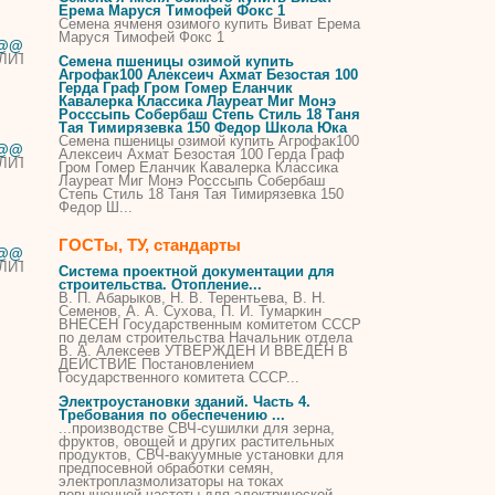
Ерема Маруся Тимофей Фокс 1
Семена ячменя озимого купить Виват Ерема
Маруся Тимофей Фокс 1
А@@@ВЫГОДНО@@@@@
ЛИТА@@@ВЫГОДНО@@@@@
Семена пшеницы озимой купить
Агрофак100 Алексеич Ахмат Безостая 100
Герда Граф Гром Гомер Еланчик
Кавалерка Классика Лауреат Миг Монэ
Росссыпь Собербаш Степь Стиль 18 Таня
Тая Тимирязевка 150 Федор Школа Юка
Семена пшеницы озимой купить Агрофак100
@@@ВЫГОДНО@@@@
Алексеич Ахмат Безостая 100 Герда Граф
ЛИТА@@@ВЫГОДНО@@@@
Гром Гомер Еланчик Кавалерка Классика
Лауреат Миг Монэ Росссыпь Собербаш
Степь Стиль 18 Таня Тая Тимирязевка 150
Федор Ш...
ГОСТы, ТУ, стандарты
@@@ВЫГОДНО@@@
ЛИТА@@@ВЫГОДНО@@@
Система проектной документации для
строительства. Отопление...
В. П. Абарыков, Н. В. Терентьева, В. Н.
Семенов
, А. А. Сухова, П. И. Тумаркин
ВНЕСЕН Государственным комитетом СССР
по делам строительства Начальник отдела
В. А. Алексеев УТВЕРЖДЕН И ВВЕДЕН В
ДЕЙСТВИЕ Постановлением
Государственного комитета СССР...
Электроустановки зданий. Часть 4.
Требования по обеспечению ...
...производстве СВЧ-сушилки для зерна,
фруктов, овощей и других растительных
продуктов, СВЧ-вакуумные установки для
предпосевной обработки
семян
,
электроплазмолизаторы на токах
повышенной частоты для электрической