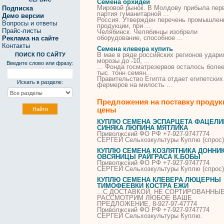
Семена орхидеи
Мировой рынок. В Молдову прибыла пер
Подписка
партия гуманитарной ...
Демо версии
Россия. Утвержден перечень промышлен
Вопросы и ответы
продукции, при ...
Прайс-листы
Челябинск. Челябинцы изобрели
оборудование, способное ...
Реклама на сайте
Контакты
Семена клевера купить
В мае в ряде российских регионов удари
ПОИСК ПО САЙТУ
морозы до -10, ...
Введите слово или фразу:
... Фонда госматрезервов осталось более
тыс. тонн
семян
...
Правительство Египта отдает египетских
Искать в разделе:
фермеров на милость ...
Предложения на поставку продук
цены
КУПЛЮ
СЕМЕНА
ЭСПАРЦЕТА ФАЦЕЛИ
СИНЯКА ЛЮПИНА МЯТЛИКА
Приволжский ФО РФ +7-927-9747774
СЕРГЕЙ Сельхозкультуры
Куплю
(спрос)
КУПЛЮ
СЕМЕНА
КОЗЛЯТНИКА ДОННИ
ОВСЯНИЦЫ РАЙГРАСА К.БОБЫ
Приволжский ФО РФ +7-927-9747774
СЕРГЕЙ Сельхозкультуры
Куплю
(спрос)
КУПЛЮ
СЕМЕНА
КЛЕВЕРА ЛЮЦЕРНЫ
ТИМОФЕЕВКИ КОСТРА ЕЖИ
...С ДОСТАВКОЙ, НЕ СОРТИРОВАННЫЕ
РАССМОТРИМ ЛЮБОЕ ВАШЕ
ПРЕДЛОЖЕНИЕ, 8-927-97-47774
Приволжский ФО РФ +7-927-9747774
СЕРГЕЙ Сельхозкультуры
Куплю
.