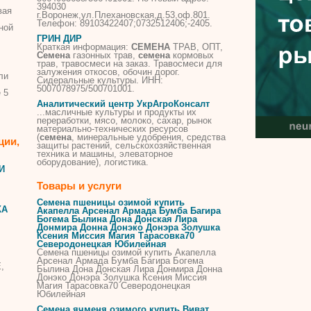
394030
вая
г.Воронеж,ул.Плехановская,д.53,оф.801.
Телефон: 89103422407;0732512406;-2405.
ной
ГРИН ДИР
Краткая информация:
СЕМЕНА
ТРАВ, ОПТ,
Семена
газонных трав,
семена
кормовых
трав, травосмеси на заказ. Травосмеси для
залужения откосов, обочин дорог.
ли
Сидеральные культуры. ИНН:
5007078975/500701001.
 5
Аналитический центр УкрАгроКонсалт
...масличные культуры и продукты их
переработки, мясо, молоко, сахар, рынок
материально-технических ресурсов
(
семена
, минеральные удобрения, средства
ции,
защиты растений, сельскохозяйственная
техника и машины, элеваторное
оборудование), логистика.
И
Товары и услуги
Семена пшеницы озимой купить
КА
Акапелла Арсенал Армада Бумба Багира
Богема Былина Дона Донская Лира
Донмира Донна Донэко Донэра Золушка
Ксения Миссия Магия Тарасовка70
Северодонецкая Юбилейная
Семена пшеницы озимой купить Акапелла
Арсенал Армада Бумба Багира Богема
,
Былина Дона Донская Лира Донмира Донна
Донэко Донэра Золушка Ксения Миссия
Магия Тарасовка70 Северодонецкая
Юбилейная
Семена ячменя озимого купить Виват