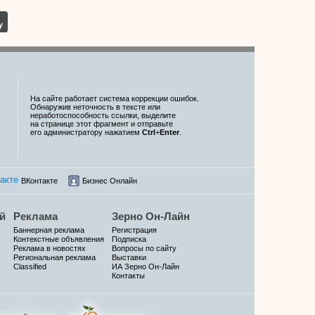
На сайте работает система коррекции ошибок.
Обнаружив неточность в тексте или
неработоспособность ссылки, выделите
на странице этот фрагмент и отправьте
его администратору нажатием
Ctrl
+
Enter
.
ВКонтакте
Бизнес Онлайн
й
Реклама
Зерно Он-Лайн
Баннерная реклама
Регистрация
Контекстные объявления
Подписка
Реклама в новостях
Вопросы по сайту
Региональная реклама
Выставки
Classified
ИА Зерно Он-Лайн
Контакты