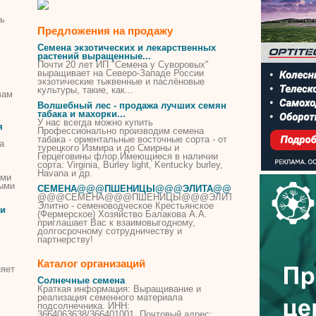
ть
Предложения на продажу
Семена
экзотических и лекарственных
растений выращенные...
Почти 20 лет ИП "
Семена
у Суворовых"
выращивает на Северо-Западе России
экзотические тыквенные и паслёновые
культуры, такие, как...
вам
Волшебный лес - продажа лучших
семян
табака
и махорки...
У нас всегда можно
купить
я
Профессионально производим
семена
табака
- ориентальные восточные сорта - от
а
турецкого Измира и до Смирны и
Герцеговины флор.Имеющиеся в наличии
сорта: Virginia, Burley light, Kentucky burley,
Havana и др.
ыми
ными
СЕМЕНА
@@@ПШЕНИЦЫ@@@ЭЛИТА@@@ВЫГОДНО@@
@@@
СЕМЕНА
@@@ПШЕНИЦЫ@@@ЭЛИТА@@@ВЫГОДН
Элитно - семеноводческое Крестьянское
ии
(Фермерское) Хозяйство Балакова А.А.
приглашает Вас к взаимовыгодному,
долгосрочному сотрудничеству и
партнерству!
Каталог организаций
няет
Солнечные
семена
Краткая информация: Выращивание и
реализация семенного материала
подсолнечника. ИНН:
3664063638/366401001. Почтовый адрес: