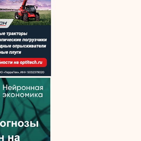
@@@
О@@@@@