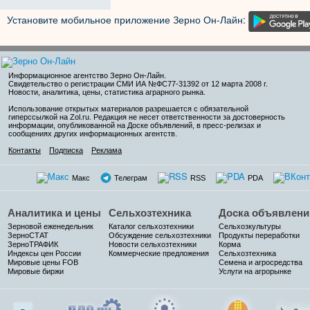
Установите мобильное приложение Зерно Он-Лайн:
Информационное агентство Зерно Он-Лайн
.
Свидетельство о регистрации СМИ ИА №ФС77-31392 от 12 марта 2008 г.
Новости, аналитика, цены, статистика аграрного рынка.
Использование открытых материалов разрешается с обязательной
гиперссылкой на Zol.ru. Редакция не несет ответственности за достоверность
информации, опубликованной на Доске объявлений, в пресс-релизах и
сообщениях других информационных агентств.
Контакты
Подписка
Реклама
Макс
Телеграм
RSS
PDA
Аналитика и цены
Сельхозтехника
Доска объявлени
Зерновой еженедельник
Каталог сельхозтехники
Сельхозкультуры
ЗерноСТАТ
Обсуждение сельхозтехники
Продукты переработки
ЗерноТРАФИК
Новости сельхозтехники
Корма
Индексы цен России
Коммерческие предложения
Сельхозтехника
Мировые цены FOB
Семена и агросредства
Мировые биржи
Услуги на агрорынке