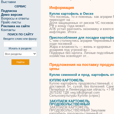
Выставки
СЕРВИС
Информация
Подписка
Куплю картофель в Омске
Демо версии
Что посеешь, то и пожнешь: как аграрии
Вопросы и ответы
переходят на ...
Прайс-листы
Доля защищенных от рисков ЧС посево
РФ к концу года может...
Реклама на сайте
АПК устал разгонять экономику и взялся
Контакты
инфляцию. Итоги ...
ПОИСК ПО САЙТУ
Приспособления для посадки картоф
Введите слово или фразу:
С чем столкнулись аграрии Черноземья 
ходе посевной ...
Жара и влажность — жизнь и здоровье
Искать в разделе:
аграриев под угрозой во ...
Подворье без налога. Личные подсобные
хозяйства освободят от...
Предложения на поставку продук
цены
Куплю
семенной
и прод.
картофель
от
КУПЛЮ
КАРТОФЕЛЬ
.
Куплю
картофель
продовольственный, с
доставкой. 5+, сухой, без болезней. Санк
Петербург и Ленинградская область +7-9
2675192 ТДК veg.tdk@gmail.com
Сельхозкультуры
Куплю
(спрос)
ЗАКУПАЕМ
КАРТОФЕЛЬ
ПРОДОВОЛЬСТВЕННЫЙ
ЗАКУПАЕМ
КАРТОФЕЛЬ
ПРОДОВОЛЬСТВЕННЫЙ Закупаем
картофель
продовольственный от