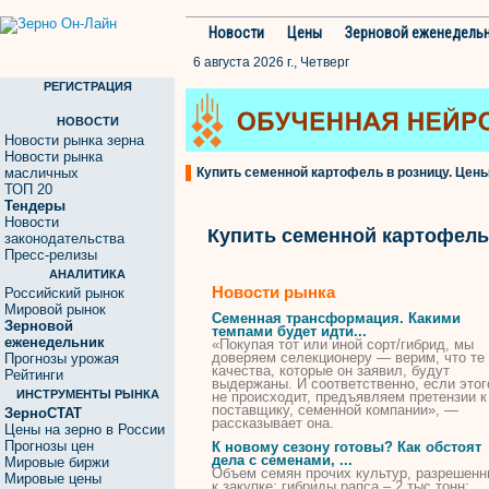
Новости
Цены
Зерновой еженедель
6 августа 2026 г., Четверг
РЕГИСТРАЦИЯ
НОВОСТИ
Новости рынка зерна
Новости рынка
масличных
Купить семенной картофель в розницу. Цены,
ТОП 20
Тендеры
Новости
Купить семенной картофель
законодательства
Пресс-релизы
АНАЛИТИКА
Новости рынка
Российский рынок
Мировой рынок
Семенная
трансформация. Какими
Зерновой
темпами будет идти...
еженедельник
«
Покупая
тот или иной сорт/гибрид, мы
доверяем селекционеру — верим, что те
Прогнозы урожая
качества, которые он заявил, будут
Рейтинги
выдержаны. И соответственно, если этог
ИНСТРУМЕНТЫ РЫНКА
не происходит, предъявляем претензии к
поставщику,
семенной
компании», —
ЗерноСТАТ
рассказывает она.
Цены на зерно в России
Прогнозы цен
К новому сезону готовы? Как обстоят
дела с семенами, ...
Мировые биржи
Объем семян прочих культур, разрешен
Мировые цены
к закупке: гибриды рапса – 2 тыс тонн;