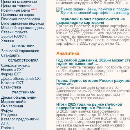
Цены на масличные
семенная
кукуруза с ФАО более 300 – 4..
Цены на топливо
new
Розничные цены
Пошлины на зерно
Глубокая переработка
... зерновой гигант переключится на
выращивание
картофеля
Вегетационные индексы
Согласно Росстату,
в
рознице
картофель
Мировой агрокалендарь
декабре 2021 года стоил 46,57 руб. за 1 к
Ставки фрахта
что на 59,75% дороже, чем годом ранее.
ЗерноТРАФИК
следует из презентации Минсельхоза (ко
есть у “Ъ”), рентабельность
в
производст
Хлопок
картофеля
в
2021 году достигла 41...
СПРАВОЧНИК
Зерновой справочник
Аналитика
Стандарты
Год слабой динамики. 2026-й может ст
СЕЛЬХОЗТЕХНИКА
годом повышенной ...
Сельхозтехника
Можно
купить
технику или построить объ
Новости СХТ
но без компетентной команды он не даст
Форум СХТ
расчетной эффективности».
Доска объявлений СХТ
Горох: Зерно, которое Россия разучил
Каталог СХТ
готовить
Статистика
Зато если вы сегодня
купите
в
Лос-
Анджелесе баночку протеинового напитк
УЧАСТНИКАМ
Beyond Immerse за четыре доллара —
Доска объявлений
внутри будет тот же самый...
Маркетплейс
Итоги 2025 года на рынке глубокой
Объявления
переработки зерна
в
России...
Форум
В
2025 году выпуск картофельного
Разделы
крахмала снизился до 10 386 тонн, по
сравнению с 11 510 тонн
в
2024-м. Главн
Каталог предприятий
причиной замедления роста остаётся
АПК
нехватка сырья —
картофеля
нужного
Работа
качества по приемлемой цене.