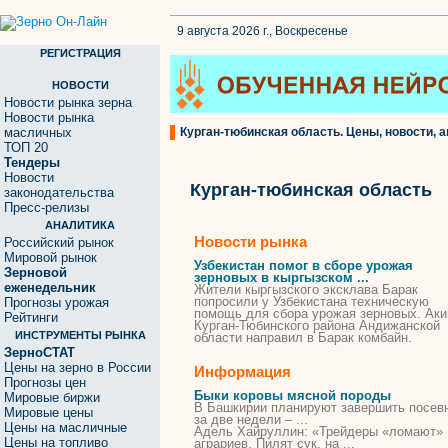
9 августа 2026 г., Воскресенье
РЕГИСТРАЦИЯ
НОВОСТИ
Новости рынка зерна
Новости рынка
масличных
Курган-тюбинская область. Цены, новости, а
ТОП 20
Тендеры
Новости
Курган-тюбинская область
законодательства
Пресс-релизы
АНАЛИТИКА
Новости рынка
Российский рынок
Мировой рынок
Узбекистан помог в сборе урожая
Зерновой
зерновых в кыргызском ...
еженедельник
Жители кыргызского эксклава Барак
попросили у Узбекистана техническую
Прогнозы урожая
помощь для сбора урожая зерновых. Ак
Рейтинги
Курган
-
Тюбинского
района Андижанской
ИНСТРУМЕНТЫ РЫНКА
области
направил в Барак комбайн.
ЗерноСТАТ
Цены на зерно в России
Информация
Прогнозы цен
Быки коровы мясной породы
Мировые биржи
В Башкирии планируют завершить посев
Мировые цены
за две недели – ...
Цены на масличные
Адель Хайруллин: «Трейдеры «ломают»
Цены на топливо
аграриев. Пилят сук, на ...