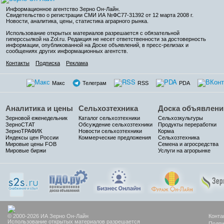
Информационное агентство Зерно Он-Лайн
.
Свидетельство о регистрации СМИ ИА №ФС77-31392 от 12 марта 2008 г.
Новости, аналитика, цены, статистика аграрного рынка.
Использование открытых материалов разрешается с обязательной
гиперссылкой на Zol.ru. Редакция не несет ответственности за достоверность
информации, опубликованной на Доске объявлений, в пресс-релизах и
сообщениях других информационных агентств.
Контакты
Подписка
Реклама
Макс
Телеграм
RSS
PDA
Аналитика и цены
Сельхозтехника
Доска объявлени
Зерновой еженедельник
Каталог сельхозтехники
Сельхозкультуры
ЗерноСТАТ
Обсуждение сельхозтехники
Продукты переработки
ЗерноТРАФИК
Новости сельхозтехники
Корма
Индексы цен России
Коммерческие предложения
Сельхозтехника
Мировые цены FOB
Семена и агросредства
Мировые биржи
Услуги на агрорынке
© 2000-2026 ИА Зерно Он-Лайн
Конта
Использование открытых материалов разрешается
Подпи