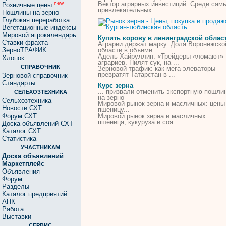
Вектор аграрных инвестиций. Среди сам
new
Розничные цены
привлекательных ...
Пошлины на зерно
Глубокая переработка
Вегетационные индексы
Мировой агрокалендарь
Купить корову в ленинградской облас
Ставки фрахта
Аграрии держат марку. Доля Воронежско
ЗерноТРАФИК
области
в
объеме...
Адель Хайруллин: «Трейдеры «ломают»
Хлопок
аграриев. Пилят сук, на ...
СПРАВОЧНИК
Зерновой трафик: как мега-элеваторы
превратят Татарстан
в
...
Зерновой справочник
Стандарты
Курс зерна
... призвали отменить экспортную пошли
СЕЛЬХОЗТЕХНИКА
на
зерно
Сельхозтехника
Мировой рынок
зерна
и масличных: цены
Новости СХТ
пшеницу...
Форум СХТ
Мировой рынок
зерна
и масличных:
пшеница, кукуруза и соя...
Доска объявлений СХТ
Каталог СХТ
Статистика
УЧАСТНИКАМ
Доска объявлений
Маркетплейс
Объявления
Форум
Разделы
Каталог предприятий
АПК
Работа
Выставки
СЕРВИС