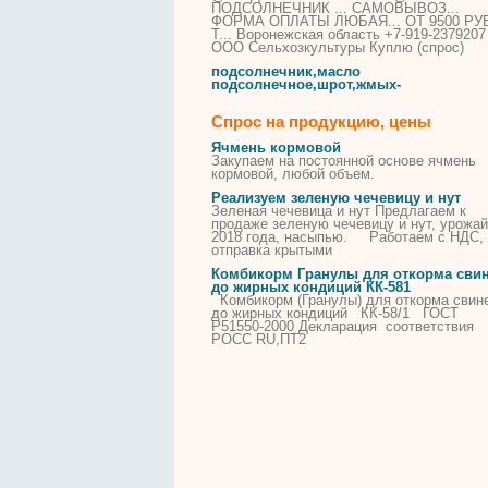
ПОДСОЛНЕЧНИК
... САМОВЫВОЗ...
ФОРМА ОПЛАТЫ ЛЮБАЯ... ОТ 9500 РУ
Т... Воронежская область +7-919-2379207
ООО Сельхозкультуры Куплю (спрос)
подсолнечник
,масло
подсолнечное,шрот,жмых-
Спрос на продукцию, цены
Ячмень кормовой
Закупаем на постоянной основе ячмень
кормовой, любой объем.
Реализуем зеленую чечевицу и нут
Зеленая чечевица и нут Предлагаем к
продаже зеленую чечевицу и нут, урожай
2018 года, насыпью. Работаем с НДС,
отправка крытыми
Комбикорм Гранулы для откорма сви
до жирных кондиций КК-581
Комбикорм (Гранулы) для откорма свин
до жирных кондиций КК-58/1 ГОСТ
Р51550-2000 Декларация соответствия
РОСС RU,ПТ2