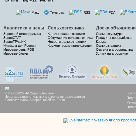
Контакты
Подписка
Реклама
Макс
Телеграм
RSS
PDA
Аналитика и цены
Сельхозтехника
Доска объявлени
Зерновой еженедельник
Каталог сельхозтехники
Сельхозкультуры
ЗерноСТАТ
Обсуждение сельхозтехники
Продукты переработки
ЗерноТРАФИК
Новости сельхозтехники
Корма
Индексы цен России
Коммерческие предложения
Сельхозтехника
Мировые цены FOB
Семена и агросредства
Мировые биржи
Услуги на агрорынке
© 2000-2026 ИА Зерно Он-Лайн
Конта
Использование открытых материалов разрешается
Подпи
с обязательной гиперссылкой на Zol.ru
Рекла
Полит