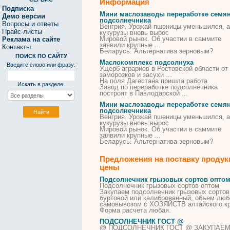
Информация
Подписка
Мини маслозаводы переработке семя
Демо версии
подсолнечника
Вопросы и ответы
Венгрия. Урожай пшеницы уменьшился, а
Прайс-листы
кукурузы вновь вырос
Мировой рынок. Об участии в саммите
Реклама на сайте
заявили крупные ...
Контакты
Беларусь. Альтернатива зерновым?
ПОИСК ПО САЙТУ
Маслокомплекс подсолнуха
Введите слово или фразу:
Ущерб аграриев в Ростовской области от
заморозков и засухи ...
На поля Дагестана пришла работа
Искать в разделе:
Завод по переработке подсолнечника
построят в Павлодарской ...
Мини маслозаводы переработке семя
подсолнечника
Венгрия. Урожай пшеницы уменьшился, а
кукурузы вновь вырос
Мировой рынок. Об участии в саммите
заявили крупные ...
Беларусь. Альтернатива зерновым?
Предложения на поставку продук
цены
Подсолнечник
грызовых сортов опто
Подсолнечник
грызовых сортов оптом
Закупаем
подсолнечник
грызовых сортов
буртовой или калиброванный, объем люб
самовывозом с ХОЗЯЙСТВ алтайского кр
Форма расчета любая.
ПОДСОЛНЕЧНИК
ГОСТ @
@
ПОДСОЛНЕЧНИК
ГОСТ @ ЗАКУПАЕ