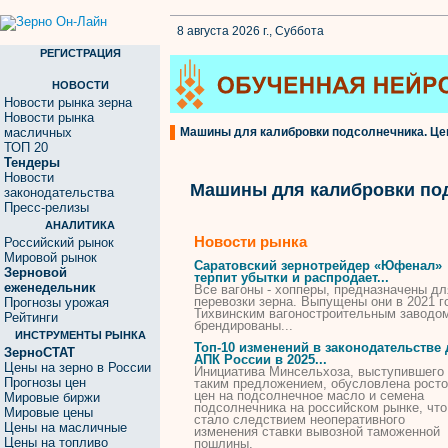
8 августа 2026 г., Суббота
РЕГИСТРАЦИЯ
НОВОСТИ
Новости рынка зерна
Новости рынка
масличных
Машины для калибровки подсолнечника. Цен
ТОП 20
Тендеры
Новости
Машины для калибровки по
законодательства
Пресс-релизы
АНАЛИТИКА
Новости рынка
Российский рынок
Мировой рынок
Саратовский зернотрейдер «Юфенал»
Зерновой
терпит убытки и распродает...
еженедельник
Все вагоны - хопперы, предназначены
дл
перевозки зерна. Выпущены они в 2021 г
Прогнозы урожая
Тихвинским вагоностроительным заводо
Рейтинги
брендированы...
ИНСТРУМЕНТЫ РЫНКА
Топ-10 изменений в законодательстве
ЗерноСТАТ
АПК России в 2025...
Цены на зерно в России
Инициатива Минсельхоза, выступившего
Прогнозы цен
таким предложением, обусловлена рост
цен на подсолнечное масло и семена
Мировые биржи
подсолнечника
на российском рынке, что
Мировые цены
стало следствием неоперативного
Цены на масличные
изменения ставки вывозной таможенной
Цены на топливо
пошлины.