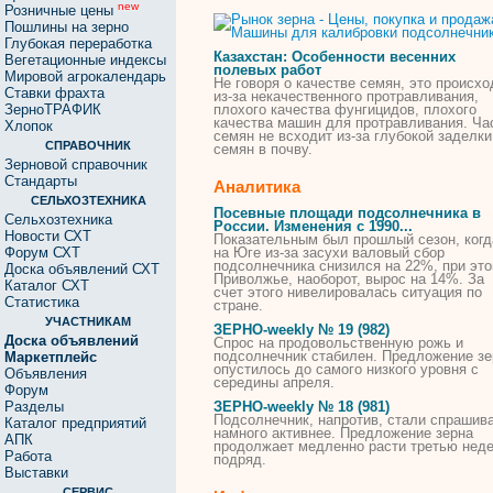
new
Розничные цены
Пошлины на зерно
Глубокая переработка
Казахстан: Особенности весенних
Вегетационные индексы
полевых работ
Мировой агрокалендарь
Не говоря о качестве семян, это происхо
Ставки фрахта
из-за некачественного протравливания,
ЗерноТРАФИК
плохого качества фунгицидов, плохого
качества
машин
для
протравливания. Ча
Хлопок
семян не всходит из-за глубокой заделки
СПРАВОЧНИК
семян в почву.
Зерновой справочник
Стандарты
Аналитика
СЕЛЬХОЗТЕХНИКА
Посевные площади
подсолнечника
в
Сельхозтехника
России. Изменения с 1990...
Новости СХТ
Показательным был прошлый сезон, когд
Форум СХТ
на Юге из-за засухи валовый сбор
подсолнечника
снизился на 22%, при это
Доска объявлений СХТ
Приволжье, наоборот, вырос на 14%. За
Каталог СХТ
счет этого нивелировалась ситуация по
Статистика
стране.
УЧАСТНИКАМ
ЗЕРНО-weekly № 19 (982)
Доска объявлений
Спрос на продовольственную рожь и
подсолнечник
стабилен. Предложение зе
Маркетплейс
опустилось до самого низкого уровня с
Объявления
середины апреля.
Форум
Разделы
ЗЕРНО-weekly № 18 (981)
Подсолнечник
, напротив, стали спрашив
Каталог предприятий
намного активнее. Предложение зерна
АПК
продолжает медленно расти третью нед
Работа
подряд.
Выставки
СЕРВИС