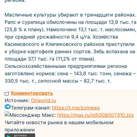
региона.
Масличные культуры убирают в тринадцати районах.
Рапс и сурепица обмолочены на площади 13,9 тыс. га
(25,8 % к плану). Намолочено 13,1 тыс. т. маслосемян,
при средней урожайности 9,4 ц/га. Хозяйства
Касимовского и Клепиковского районов приступили
к уборке картофеля ранних сортов. Зябь вспахана на
площади 37,1 тыс. га (11,2% от плана).
Сельскохозяйственными предприятиями региона
заготовлено кормов: сена – 143,8 тыс. тонн, сенажа –
330,5 тыс. т., силосной массы – 82,7 тыс. т.
Комментировать
Источник:
Oilworld.ru
Телеграм-канал:
https://t.me/zolnews
Мессенджер Макс:
https://max.ru/id5008007310_biz
Читайте новости рынка в нашем мобильном
приложении