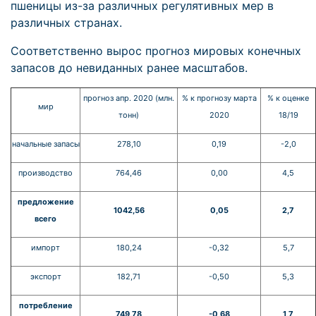
пшеницы из-за различных регулятивных мер в
различных странах.
Соответственно вырос прогноз мировых конечных
запасов до невиданных ранее масштабов.
прогноз апр. 2020 (млн.
% к прогнозу марта
% к оценке
мир
тонн)
2020
18/19
начальные запасы
278,10
0,19
-2,0
производство
764,46
0,00
4,5
предложение
1042,56
0,05
2,7
всего
импорт
180,24
-0,32
5,7
экспорт
182,71
-0,50
5,3
потребление
749,78
-0,68
1,7