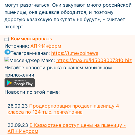
могут разогнаться. Они закупают много российской
пшеницы, она дешевле обходится, и поэтому
дорогую казахскую покупать не будут», - считает
эксперт.
Комментировать
Источник:
АПК-Информ
Телеграм-канал:
https://t.me/zolnews
Мессенджер Макс:
https://max.ru/id5008007310_biz
Читайте новости рынка в нашем мобильном
приложении
Новости по этой теме:
26.09.23
Продкорпорация продает пшеницу 4
класса по 124 тыс. тенге/тонна
22.09.23
В Казахстане растут цены на пшеницу -
АПК-Информ