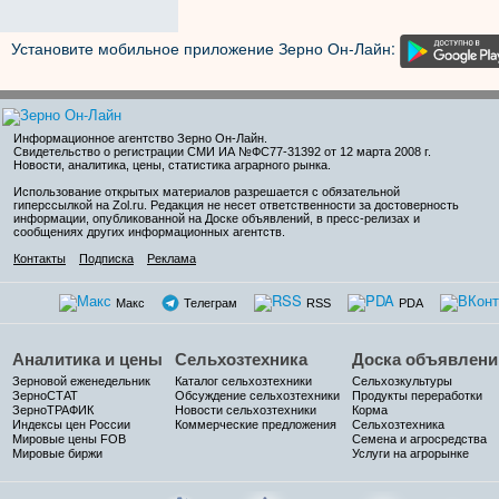
Установите мобильное приложение Зерно Он-Лайн:
Информационное агентство Зерно Он-Лайн
.
Свидетельство о регистрации СМИ ИА №ФС77-31392 от 12 марта 2008 г.
Новости, аналитика, цены, статистика аграрного рынка.
Использование открытых материалов разрешается с обязательной
гиперссылкой на Zol.ru. Редакция не несет ответственности за достоверность
информации, опубликованной на Доске объявлений, в пресс-релизах и
сообщениях других информационных агентств.
Контакты
Подписка
Реклама
Макс
Телеграм
RSS
PDA
Аналитика и цены
Сельхозтехника
Доска объявлени
Зерновой еженедельник
Каталог сельхозтехники
Сельхозкультуры
ЗерноСТАТ
Обсуждение сельхозтехники
Продукты переработки
ЗерноТРАФИК
Новости сельхозтехники
Корма
Индексы цен России
Коммерческие предложения
Сельхозтехника
Мировые цены FOB
Семена и агросредства
Мировые биржи
Услуги на агрорынке