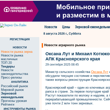
Новости
Цены
Зерновой еженедельни
8 августа 2026 г., Суббота
РЕГИСТРАЦИЯ
Новости аграрного рынка
НОВОСТИ
Новости рынка зерна
Оксана Лут и Михаил Котюко
Новости рынка
АПК Красноярского края
масличных
ТОП 20
29 сентября 2025 08:45
Тендеры
Новости
Министр сельского хозяйства
Оксана Лут
и
законодательства
обсудили текущее состояние и перспектив
Пресс-релизы
также вопросы реконструкции Красноярско
АНАЛИТИКА
Российский рынок
Красноярский край – один из ключевых аг
Мировой рынок
рапса в стране. За первое полугодие кра
Зерновой
Растут показатели по молоку и надоям, а
еженедельник
перерабатывающей промышленности. Сейча
Прогнозы урожая
уже почти 2 млн тонн зерновых.
Рейтинги
ИНСТРУМЕНТЫ РЫНКА