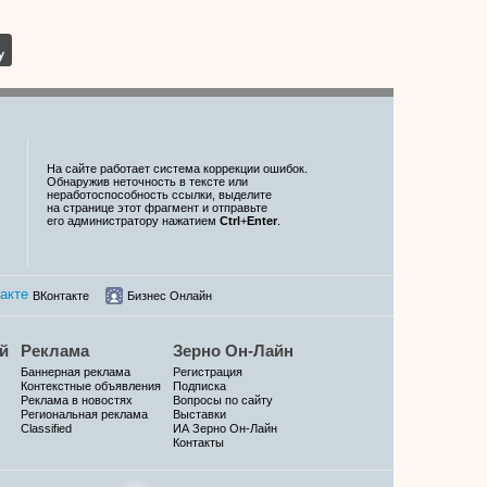
На сайте работает система коррекции ошибок.
Обнаружив неточность в тексте или
неработоспособность ссылки, выделите
на странице этот фрагмент и отправьте
его администратору нажатием
Ctrl
+
Enter
.
ВКонтакте
Бизнес Онлайн
й
Реклама
Зерно Он-Лайн
Баннерная реклама
Регистрация
Контекстные объявления
Подписка
Реклама в новостях
Вопросы по сайту
Региональная реклама
Выставки
Classified
ИА Зерно Он-Лайн
Контакты