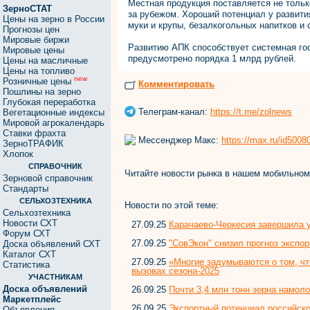
Местная продукция поставляется не тольк
ЗерноСТАТ
за рубежом. Хороший потенциал у развити
Цены на зерно в России
муки и крупы, безалкогольных напитков и 
Прогнозы цен
Мировые биржи
Развитию АПК способствует системная гос
Мировые цены
предусмотрено порядка 1 млрд рублей.
Цены на масличные
Цены на топливо
new
Розничные цены
Комментировать
Пошлины на зерно
Глубокая переработка
Телеграм-канал:
https://t.me/zolnews
Вегетационные индексы
Мировой агрокалендарь
Ставки фрахта
Мессенджер Макс:
https://max.ru/id500
ЗерноТРАФИК
Хлопок
СПРАВОЧНИК
Читайте новости рынка в нашем мобильно
Зерновой справочник
Стандарты
СЕЛЬХОЗТЕХНИКА
Новости по этой теме:
Сельхозтехника
Новости СХТ
27.09.25
Карачаево-Черкесия завершила у
Форум СХТ
27.09.25
"СовЭкон" снизил прогноз экспор
Доска объявлений СХТ
Каталог СХТ
27.09.25
«Многие задумываются о том, чт
Статистика
вызовах сезона-2025
УЧАСТНИКАМ
Доска объявлений
26.09.25
Почти 3,4 млн тонн зерна намол
Маркетплейс
26.09.25
Экспортный потенциал российско
Объявления