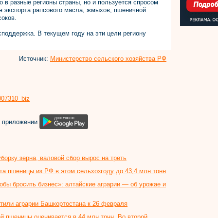
о в разные регионы страны, но и пользуется спросом
я экспорта рапсового масла, жмыхов, пшеничной
соков.
поддержка. В текущем году на эти цели региону
Источник:
Министерство сельского хозяйства РФ
8007310_biz
м приложении
борку зерна, валовой сбор вырос на треть
та пшеницы из РФ в этом сельхозгоду до 43,4 млн тонн
обы бросить бизнес»: алтайские аграрии — об урожае и
отили аграрии Башкортостана к 26 февраля
й пшеницы оценивается в 44 млн тонн. Во второй