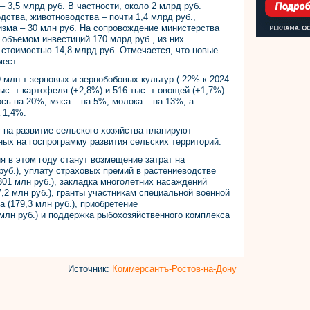
 3,5 млрд руб. В частности, около 2 млрд руб.
дства, животноводства – почти 1,4 млрд руб.,
ризма – 30 млн руб. На сопровождение министерства
 объемом инвестиций 170 млрд руб., из них
стоимостью 14,8 млрд руб. Отмечается, что новые
мест.
 млн т зерновых и зернобобовых культур (-22% к 2024
тыс. т картофеля (+2,8%) и 516 тыс. т овощей (+1,7%).
сь на 20%, мяса – на 5%, молока – на 13%, а
 1,4%.
у на развитие сельского хозяйства планируют
ных на госпрограмму развития сельских территорий.
 в этом году станут возмещение затрат на
руб.), уплату страховых премий в растениеводстве
(301 млн руб.), закладка многолетних насаждений
7,2 млн руб.), гранты участникам специальной военной
 (179,3 млн руб.), приобретение
 млн руб.) и поддержка рыбохозяйственного комплекса
Источник:
Коммерсантъ-Ростов-на-Дону