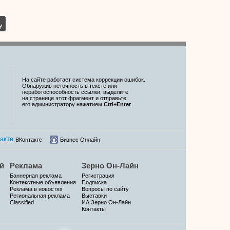
На сайте работает система коррекции ошибок.
Обнаружив неточность в тексте или
неработоспособность ссылки, выделите
на странице этот фрагмент и отправьте
его администратору нажатием
Ctrl
+
Enter
.
ВКонтакте
Бизнес Онлайн
й
Реклама
Зерно Он-Лайн
Баннерная реклама
Регистрация
Контекстные объявления
Подписка
Реклама в новостях
Вопросы по сайту
Региональная реклама
Выставки
Classified
ИА Зерно Он-Лайн
Контакты