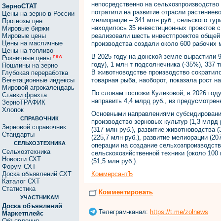
непосредственно на сельхозпроизводство –
ЗерноСТАТ
потратили на развитие отрасли растениево
Цены на зерно в России
мелиорации – 341 млн руб., сельского ту
Прогнозы цен
находилось 35 инвестиционных проектов с
Мировые биржи
Мировые цены
реализовали шесть инвестпроектов общей 
Цены на масличные
производства создали около 600 рабочих 
Цены на топливо
В 2025 году на донской земле вырастили 9
new
Розничные цены
году), 1 млн т подсолнечника (-35%), 337 
Пошлины на зерно
В животноводстве производство сократило
Глубокая переработка
Вегетационные индексы
товарная рыба, наоборот, показала рост на
Мировой агрокалендарь
По словам госпожи Куликовой, в 2026 год
Ставки фрахта
направить 4,4 млрд руб., из предусмотрен
ЗерноТРАФИК
Хлопок
Основными направлениями субсидирования
СПРАВОЧНИК
производство зерновых культур (1,3 млрд 
Зерновой справочник
(317 млн руб.), развитие животноводства 
Стандарты
(225,7 млн руб.), развитие мелиорации (20
СЕЛЬХОЗТЕХНИКА
операции на создание сельхозпроизводства
Сельхозтехника
сельскохозяйственной техники (около 100
Новости СХТ
(51,5 млн руб.).
Форум СХТ
Доска объявлений СХТ
КоммерсантЪ
Каталог СХТ
Статистика
Комментировать
УЧАСТНИКАМ
Доска объявлений
Телеграм-канал:
https://t.me/zolnews
Маркетплейс
Объявления