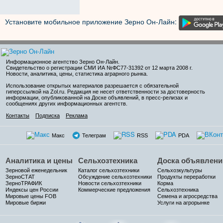
Установите мобильное приложение Зерно Он-Лайн:
Информационное агентство Зерно Он-Лайн
.
Свидетельство о регистрации СМИ ИА №ФС77-31392 от 12 марта 2008 г.
Новости, аналитика, цены, статистика аграрного рынка.
Использование открытых материалов разрешается с обязательной
гиперссылкой на Zol.ru. Редакция не несет ответственности за достоверность
информации, опубликованной на Доске объявлений, в пресс-релизах и
сообщениях других информационных агентств.
Контакты
Подписка
Реклама
Макс
Телеграм
RSS
PDA
Аналитика и цены
Сельхозтехника
Доска объявлени
Зерновой еженедельник
Каталог сельхозтехники
Сельхозкультуры
ЗерноСТАТ
Обсуждение сельхозтехники
Продукты переработки
ЗерноТРАФИК
Новости сельхозтехники
Корма
Индексы цен России
Коммерческие предложения
Сельхозтехника
Мировые цены FOB
Семена и агросредства
Мировые биржи
Услуги на агрорынке