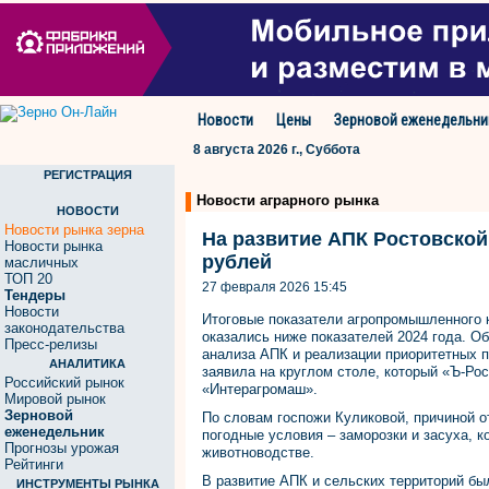
Новости
Цены
Зерновой еженедельни
8 августа 2026 г., Суббота
РЕГИСТРАЦИЯ
Новости аграрного рынка
НОВОСТИ
Новости рынка зерна
На развитие АПК Ростовской
Новости рынка
рублей
масличных
ТОП 20
27 февраля 2026 15:45
Тендеры
Новости
Итоговые показатели агропромышленного к
законодательства
оказались ниже показателей 2024 года. О
Пресс-релизы
анализа АПК и реализации приоритетных 
АНАЛИТИКА
заявила на круглом столе, который «Ъ-Ро
Российский рынок
«Интерагромаш».
Мировой рынок
Зерновой
По словам госпожи Куликовой, причиной 
еженедельник
погодные условия – заморозки и засуха, к
Прогнозы урожая
животноводстве.
Рейтинги
В развитие АПК и сельских территорий был
ИНСТРУМЕНТЫ РЫНКА