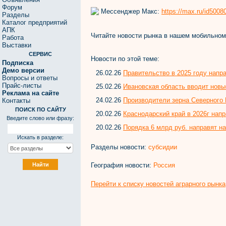
Форум
Мессенджер Макс:
https://max.ru/id500
Разделы
Каталог предприятий
АПК
Читайте новости рынка в нашем мобильно
Работа
Выставки
СЕРВИС
Новости по этой теме:
Подписка
Демо версии
26.02.26
Правительство в 2025 году напр
Вопросы и ответы
Прайс-листы
25.02.26
Ивановская область вводит нов
Реклама на сайте
24.02.26
Производители зерна Северного К
Контакты
ПОИСК ПО САЙТУ
20.02.26
Краснодарский край в 2026г нап
Введите слово или фразу:
20.02.26
Порядка 6 млрд руб. направят на
Искать в разделе:
Разделы новости:
субсидии
География новости:
Россия
Перейти к списку новостей аграрного рынка