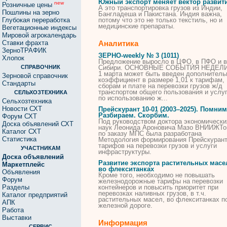
Южный экспорт меняет вектор развит
new
Розничные цены
А это транспортировка
грузов
из Индии,
Пошлины на зерно
Бангладеша и Пакистана. Индия важна,
Глубокая переработка
потому что это не только текстиль, но и
медицинские препараты.
Вегетационные индексы
Мировой агрокалендарь
Ставки фрахта
Аналитика
ЗерноТРАФИК
ЗЕРНО-weekly № 3 (1011)
Хлопок
Предложение выросло в ЦФО, в ПФО и в
СПРАВОЧНИК
Сибири. ОСНОВНЫЕ СОБЫТИЯ НЕДЕЛИ
1 марта может быть введен дополнител
Зерновой справочник
коэффициент в размере 1,01 к тарифам,
Стандарты
сборам и плате на
перевозки
грузов
ж/д
транспортом общего пользования и услу
СЕЛЬХОЗТЕХНИКА
по использованию ж...
Сельхозтехника
Новости СХТ
Прейскурант 10-01 (2003–2025). Помним
Разбираем. Скорбим.
Форум СХТ
Под руководством доктора экономически
Доска объявлений СХТ
наук Леонида Ароновича Мазо ВНИИЖТ
Каталог СХТ
по заказу МПС была разработана
Статистика
Методология формирования Прейскуран
тарифов на
перевозки
грузов
и услуги
УЧАСТНИКАМ
инфраструктуры.
Доска объявлений
Развитие экспорта растительных масе
Маркетплейс
во флекситанках
Объявления
Кроме того, необходимо не повышать
Форум
железнодорожные тарифы на
перевозки
Разделы
контейнеров и повысить приоритет при
перевозках
наливных
грузов
, в т.ч.
Каталог предприятий
растительных масел, во флекситанках п
АПК
железной дороге.
Работа
Выставки
Информация
СЕРВИС