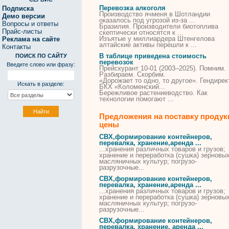
Перевозка алкоголя
Подписка
Производство ячменя в Шотландии
Демо версии
оказалось под угрозой из-за ...
Вопросы и ответы
Бразилия. Производители биотоплива
Прайс-листы
скептически относятся к ...
Изъятые у миллиардера Штенгелова
Реклама на сайте
алтайские активы перешли к ...
Контакты
В таблице приведена стоимость
ПОИСК ПО САЙТУ
перевозок
Введите слово или фразу:
Прейскурант 10-01 (2003–2025). Помним.
Разбираем. Скорбим.
«Дорожает то одно, то другое». Гендирек
Искать в разделе:
БКХ «Коломенский...
Бережливое растениеводство. Как
технологии помогают ...
Предложения на поставку продук
цены
СВХ,формирование контейнеров,
перевалка, хранение,аренда ...
...хранения различных товаров и
грузов
;
хранение и переработка (сушка) зерновых
масляничных культур; погрузо-
разрузочные...
СВХ,формирование контейнеров,
перевалка, хранение,аренда ...
...хранения различных товаров и
грузов
;
хранение и переработка (сушка) зерновых
масляничных культур; погрузо-
разрузочные...
СВХ,формирование контейнеров,
перевалка, хранение, аренда ...