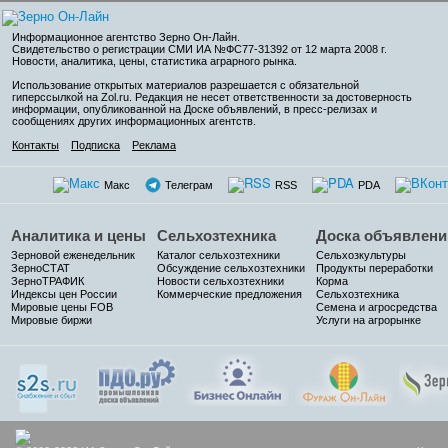
Информационное агентство Зерно Он-Лайн
.
Свидетельство о регистрации СМИ ИА №ФС77-31392 от 12 марта 2008 г.
Новости, аналитика, цены, статистика аграрного рынка.
Использование открытых материалов разрешается с обязательной
гиперссылкой на Zol.ru. Редакция не несет ответственности за достоверность
информации, опубликованной на Доске объявлений, в пресс-релизах и
сообщениях других информационных агентств.
Контакты
Подписка
Реклама
Макс
Телеграм
RSS
PDA
Аналитика и цены
Сельхозтехника
Доска объявлени
Зерновой еженедельник
Каталог сельхозтехники
Сельхозкультуры
ЗерноСТАТ
Обсуждение сельхозтехники
Продукты переработки
ЗерноТРАФИК
Новости сельхозтехники
Корма
Индексы цен России
Коммерческие предложения
Сельхозтехника
Мировые цены FOB
Семена и агросредства
Мировые биржи
Услуги на агрорынке