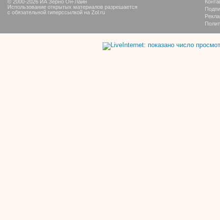
© 2000-2026 ИА Зерно Он-Лайн
Конта
Использование открытых материалов разрешается
Подпи
с обязательной гиперссылкой на Zol.ru
Рекла
Полит