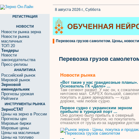
8 августа 2026 г., Суббота
РЕГИСТРАЦИЯ
НОВОСТИ
Новости рынка зерна
Новости рынка
масличных
Перевозка грузов самолетом. Цены, новости
ТОП 20
Тендеры
Новости
Перевозка грузов самолето
законодательства
Пресс-релизы
АНАЛИТИКА
Новости рынка
Российский рынок
Мировой рынок
«Вот такие у нас грандиозные планы».
Зерновой
Основатель ГК «Дело» ...
еженедельник
Там сегмент развит. У нас он, к сожален
ничтожно мал. CAPEX большой,
самоле
Прогнозы урожая
покупать и даже арендовать — куда
Рейтинги
дороже, чем любое судно.
ИНСТРУМЕНТЫ РЫНКА
Первое судно с украинским зерном
ЗерноСТАТ
прибыло в турецкий порт ...
Цены на зерно в России
Оно должно было прибыть в северный
Прогнозы цен
ливанский порт Триполи, но покупатель
отказался от
груза
из-за задержки достав
Мировые биржи
Мировые цены
Цены на масличные
Цены на топливо