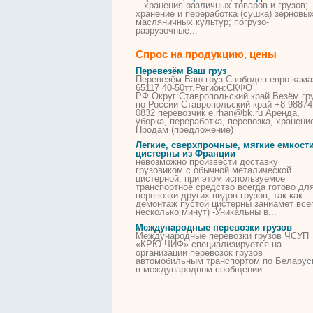
...хранения различных товаров и
грузов
;
хранение и переработка (сушка) зерновых
масляничных культур; погрузо-
разрузочные...
Спрос на продукцию, цены
Перевезём Ваш
груз
Перевезём Ваш
груз
Свободен евро-кама
65117 40-50тт.Регион:СКФО
РФ.Округ:Ставропольский край.Везём
гр
по России Ставропольский край +8-98874
0832 перевозчик e.rhan@bk.ru Аренда,
уборка, переработка,
перевозка
, хранени
Продам (предложение)
Легкие, сверхпрочные, мягкие емкости
цистерны из Франции
невозможно произвести доставку
грузовиком с обычной металической
цистерной, при этом используемое
транспортное средство всегда готово дл
перевозки
других видов
грузов
, так как
демонтаж пустой цистерны заниамет все
несколько минут) -Уникальны в...
Международные
перевозки
грузов
Международные
перевозки
грузов
ЧСУП
«КРЮ-ЧИФ» специализируется на
организации
перевозок
грузов
автомобильным транспортом по Беларус
в международном сообщении.