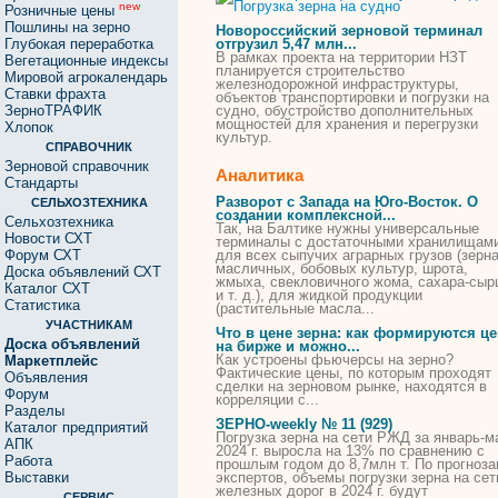
new
Розничные цены
Пошлины на зерно
Новороссийский зерновой терминал
Глубокая переработка
отгрузил 5,47 млн...
В рамках проекта
на
территории НЗТ
Вегетационные индексы
планируется строительство
Мировой агрокалендарь
железнодорожной инфраструктуры,
Ставки фрахта
объектов транспортировки и
погрузки
на
ЗерноТРАФИК
судно
, обустройство дополнительных
мощностей для хранения и перегрузки
Хлопок
культур.
СПРАВОЧНИК
Зерновой справочник
Аналитика
Стандарты
Разворот с Запада
на
Юго-Восток. О
СЕЛЬХОЗТЕХНИКА
создании комплексной...
Сельхозтехника
Так,
на
Балтике нужны универсальные
Новости СХТ
терминалы с достаточными хранилищам
Форум СХТ
для всех сыпучих аграрных грузов (
зерн
масличных, бобовых культур, шрота,
Доска объявлений СХТ
жмыха, свекловичного жома, сахара-сыр
Каталог СХТ
и т. д.), для жидкой продукции
Статистика
(растительные масла...
УЧАСТНИКАМ
Что в цене
зерна
: как формируются ц
Доска объявлений
на
бирже и можно...
Как устроены фьючерсы
на
зерно
?
Маркетплейс
Фактические цены, по которым проходят
Объявления
сделки
на
зерновом рынке, находятся в
Форум
корреляции с...
Разделы
ЗЕРНО
-weekly № 11 (929)
Каталог предприятий
Погрузка
зерна
на
сети РЖД за январь-м
АПК
2024 г. выросла
на
13% по сравнению с
Работа
прошлым годом до 8,7млн т. По прогноз
Выставки
экспертов, объемы
погрузки
зерна
на
сет
железных дорог в 2024 г. будут
СЕРВИС