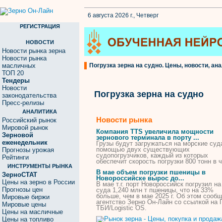
6 августа 2026 г., Четверг
РЕГИСТРАЦИЯ
НОВОСТИ
Новости рынка зерна
Новости рынка
масличных
Погрузка зерна на судно. Цены, новости, ана
ТОП 20
Тендеры
Новости
Погрузка зерна на судно
законодательства
Пресс-релизы
АНАЛИТИКА
Новости рынка
Российский рынок
Мировой рынок
Компания TTS увеличила мощности
Зерновой
зернового терминала в порту ...
еженедельник
Грузы будут загружаться
на
морские
суд
помощью двух существующих
Прогнозы урожая
судопогрузчиков, каждый из которых
Рейтинги
обеспечит скорость
погрузки
800 тонн в ч
ИНСТРУМЕНТЫ РЫНКА
В мае объем
погрузки
пшеницы в
ЗерноСТАТ
Новороссийске вырос до...
Цены на зерно в России
В мае т.г. порт Новороссийск погрузил
на
Прогнозы цен
суда
1,240 млн т пшеницы, что
на
33%
больше, чем в мае 2025 г. Об этом сооб
Мировые биржи
агентство
Зерно
Он-Лайн со ссылкой
на
Мировые цены
ТБИ/Logistic OS.
Цены на масличные
Цены на топливо