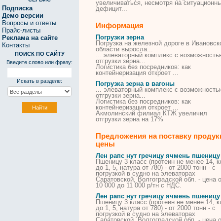
увеличиваться, несмотря
на
ситуационн
Подписка
дефицит...
Демо версии
Вопросы и ответы
Информация
Прайс-листы
Погрузки зерна
Реклама на сайте
Погрузка
на железной дороге в Ивановск
Контакты
области выросла...
ПОИСК ПО САЙТУ
... элеваторный комплекс с возможность
отгрузки
зерна
...
Введите слово или фразу:
Логистика без посредников: как
контейнеризация откроет ...
Искать в разделе:
Погрузка зерна в вагоны
... элеваторный комплекс с возможность
отгрузки
зерна
...
Логистика без посредников: как
контейнеризация откроет ...
Акмолинский филиал КТЖ увеличил
отгрузки
зерна
на 17%
Предложения на поставку продук
цены
Лен рапс нут гречицу ячмень пшеницу
Пшеницу 3 класс (протеин не менее 14, к
до 1, 5, натура от 780) - от 2000 тонн - с
погрузкой
в
судно
на
элеваторах
Саратовской, Волгоградской обл. - цена 
10 000 до 11 000 р/тн с НДС.
Лен рапс нут гречицу ячмень пшеницу
Пшеницу 3 класс (протеин не менее 14, к
до 1, 5, натура от 780) - от 2000 тонн - с
погрузкой
в
судно
на
элеваторах
Саратовской, Волгоградской обл. - цена 