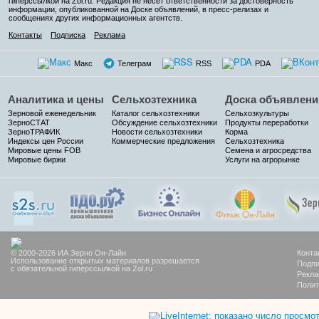
гиперссылкой на Zol.ru. Редакция не несет ответственности за достоверность
информации, опубликованной на Доске объявлений, в пресс-релизах и
сообщениях других информационных агентств.
Контакты
Подписка
Реклама
Макс
Телеграм
RSS
PDA
Аналитика и цены
Сельхозтехника
Доска объявлени
Зерновой еженедельник
Каталог сельхозтехники
Сельхозкультуры
ЗерноСТАТ
Обсуждение сельхозтехники
Продукты переработки
ЗерноТРАФИК
Новости сельхозтехники
Корма
Индексы цен России
Коммерческие предложения
Сельхозтехника
Мировые цены FOB
Семена и агросредства
Мировые биржи
Услуги на агрорынке
© 2000-2026 ИА Зерно Он-Лайн
Конта
Использование открытых материалов разрешается
Подпи
с обязательной гиперссылкой на Zol.ru
Рекла
Полит