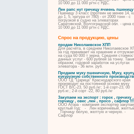
10 000 до 11 000 р/тн с НДС.
Лен рапс нут гречицу ячмень пшеницу
Пшеницу 3 класс (протеин не менее 14, к
до 1, 5, натура от 780) - от 2000 тонн - с
погрузкой
в
судно
на
элеваторах
Саратовской, Волгоградской обл. - цена 
10 000 до 11 000 р/тн с НДС.
Спрос на продукцию, цены
продам Николаевское ХПП
Для расчёта, в среднем Николаевское Х
за год принимает
на
хранение и отгружае
на
суда
60 000 т
зерна
. Средняя стоимос
данных услуг - 600 рублей за тонну. Таки
образом, годовой заработок
на
услугах
элеватора - 36 млн. руб.
Продаем муку пшеничную, Муку, круп
кукурузную собственного производств
ООО ТД "Царица" Краснодарского края
производит на постоянной основе муку
ГОСТ В/С-23, 50 руб./кг; 1-й сорт-23, 00
руб.кг.; 2-й сорт -22, 80 руб./кг
Закупаем на экспорт : горох , гречиху ,
горчицу , овес ,лен , просо , сафлор !!!
ООО Агора - компания экспортер закупае
круглый год: - Лен коричневый, желтый 
Горчицу белую, желтую и черную. -
Сафлор