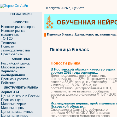
8 августа 2026 г., Суббота
РЕГИСТРАЦИЯ
НОВОСТИ
Новости рынка зерна
Новости рынка
масличных
Пшеница 5 класс. Цены, новости, аналитика.
ТОП 20
Тендеры
Новости
Пшеница 5 класс
законодательства
Пресс-релизы
АНАЛИТИКА
Новости рынка
Российский рынок
Мировой рынок
В Ростовской области качество зерна
Зерновой
урожая 2026 года оценили...
еженедельник
Доля продовольственной
пшеницы
составила около 82%. К третьему
классу
Прогнозы урожая
отнесли 33,8% зерна, к четвёртому — 48
Рейтинги
к пятому — 18,2%. Зерна, не
ИНСТРУМЕНТЫ РЫНКА
соответствующего требованиям ГОСТ,
специалисты не выявили, сообщила
ЗерноСТАТ
директор Донского филиала ФГБУ «ЦОК
Цены на зерно в России
АПК...
Прогнозы цен
Исследования первых проб
пшеницы
Мировые биржи
Псковской области...
Мировые цены
Специалисты Санкт-Петербургского
Цены на масличные
филиала ФГБУ «ЦОК АПК» в рамках
Цены на топливо
государственного мониторинга зерна