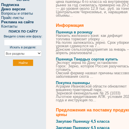
цена
пшеницы
4-го
класса
на внутреннем
Подписка
рынке за год снизилась примерно на 20-
— до уровня около 12,9 тыс. руб. за тонн
Демо версии
Центральном Черноземье, и, наращивая
Вопросы и ответы
объемы...
Прайс-листы
Реклама на сайте
Информация
Контакты
ПОИСК ПО САЙТУ
Пшеница в розницу
Напоить железного коня: как дефицит
Введите слово или фразу:
топлива тормозит уборку ...
На полях залежалось зерно. Срок уборки
урожая сдвинулся на 7...
Искать в разделе:
Донские сельхозпредприятия за январь 
апрель реализовали ...
Пшеница Твердых сортов купить
Экспорт зерна по Дону остановлен
Горох: Зерно, которое Россия разучилась
готовить
Омский фермер назвал причины массово
заболевания скота ...
Покупка пшеницы
Аграрии Ивановской области обновляют
машинно-тракторный парк...
Зерновой еженедельник № 25 (1033)
Льготное кредитование АПК: условия 20
года и инструкция по...
Предложения на поставку продук
цены
Закупаю
Пшеницу
4,
5
класса
Закупаю
Пшеницу
4,
5
класса