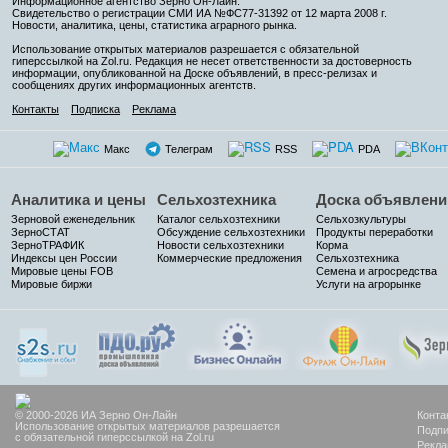
Информационное агентство Зерно Он-Лайн
.
Свидетельство о регистрации СМИ ИА №ФС77-31392 от 12 марта 2008 г.
Новости, аналитика, цены, статистика аграрного рынка.
Использование открытых материалов разрешается с обязательной
гиперссылкой на Zol.ru. Редакция не несет ответственности за достоверность
информации, опубликованной на Доске объявлений, в пресс-релизах и
сообщениях других информационных агентств.
Контакты
Подписка
Реклама
Макс
Телеграм
RSS
PDA
Аналитика и цены
Сельхозтехника
Доска объявлени
Зерновой еженедельник
Каталог сельхозтехники
Сельхозкультуры
ЗерноСТАТ
Обсуждение сельхозтехники
Продукты переработки
ЗерноТРАФИК
Новости сельхозтехники
Корма
Индексы цен России
Коммерческие предложения
Сельхозтехника
Мировые цены FOB
Семена и агросредства
Мировые биржи
Услуги на агрорынке
© 2000-2026 ИА Зерно Он-Лайн
Конта
Использование открытых материалов разрешается
Подпи
с обязательной гиперссылкой на Zol.ru
Рекла