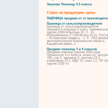
Закупаю
Пшеницу
4,
5
класса
Спрос на продукцию, цены
ПШЕНИЦА
продажа от сх производите
Пшеница
от сельхозпроизводителя
Пшеница
от сельхозпроизводителя
Продается
пшеница
5
класс
, минимальн
партия 1000тнПротеин 10, 3 - 10,
8%Клейковина 17-18%Влага 11-11,
5
%Сор
- 3%Зерновая примесь - 1,
5
- 3%Самовы
автотранспортом Воронежская область,
Каширский район, с...
Продаем
пшеницу
3 и 4
классов
Продаем
пшеницу
урожая 2026 года.
Показатели 3-го
класса
: влага 12, натура
785, сор 2, зерновая
5
, протеин 13.2,
клейковина 23.2, ИДК 75, клоп 1.2, ЧП 41
партия 2150 тн.