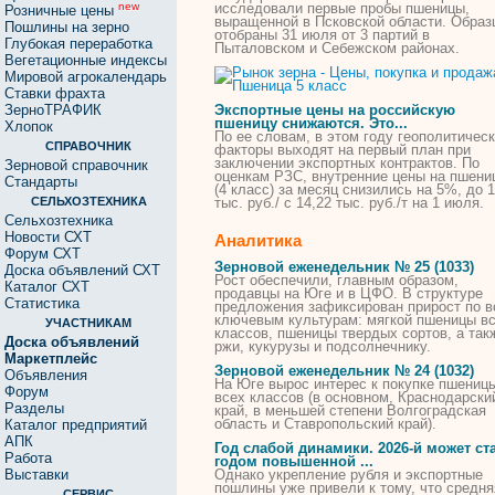
исследовали первые пробы
пшеницы
,
new
Розничные цены
выращенной в Псковской области. Образ
Пошлины на зерно
отобраны 31 июля от 3 партий в
Глубокая переработка
Пыталовском и Себежском районах.
Вегетационные индексы
Мировой агрокалендарь
Ставки фрахта
ЗерноТРАФИК
Экспортные цены на российскую
пшеницу
снижаются. Это...
Хлопок
По ее словам, в этом году геополитичес
СПРАВОЧНИК
факторы выходят на первый план при
заключении экспортных контрактов. По
Зерновой справочник
оценкам РЗС, внутренние цены на
пшени
Стандарты
(4
класс
) за месяц снизились на
5
%, до 1
СЕЛЬХОЗТЕХНИКА
тыс. руб./ с 14,22 тыс. руб./т на 1 июля.
Сельхозтехника
Новости СХТ
Аналитика
Форум СХТ
Зерновой еженедельник № 25 (1033)
Доска объявлений СХТ
Рост обеспечили, главным образом,
Каталог СХТ
продавцы на Юге и в ЦФО. В структуре
Статистика
предложения зафиксирован прирост по 
ключевым культурам: мягкой
пшеницы
вс
УЧАСТНИКАМ
классов
,
пшеницы
твердых сортов, а так
Доска объявлений
ржи, кукурузы и подсолнечнику.
Маркетплейс
Зерновой еженедельник № 24 (1032)
Объявления
На Юге вырос интерес к покупке
пшениц
Форум
всех
классов
(в основном, Краснодарски
Разделы
край, в меньшей степени Волгоградская
область и Ставропольский край).
Каталог предприятий
АПК
Год слабой динамики. 2026-й может ст
Работа
годом повышенной ...
Выставки
Однако укрепление рубля и экспортные
пошлины уже привели к тому, что средня
СЕРВИС