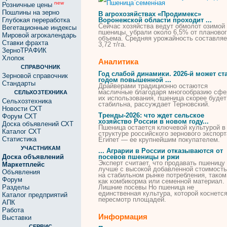
new
Розничные цены
Пошлины на зерно
В агрохозяйствах «Продимекс»
Глубокая переработка
Воронежской области проходит ...
Сейчас хозяйства ведут обмолот озимой
Вегетационные индексы
пшеницы
, убрали около 6,5% от планово
Мировой агрокалендарь
объема. Средняя урожайность составляе
Ставки фрахта
3,72 т/га.
ЗерноТРАФИК
Хлопок
Аналитика
СПРАВОЧНИК
Год слабой динамики. 2026-й может ст
Зерновой справочник
годом повышенной ...
Стандарты
Драйверами традиционно остаются
масличные благодаря многообразию сфе
СЕЛЬХОЗТЕХНИКА
их использования,
пшеница
скорее будет
Сельхозтехника
стабильна, рассуждает Терновский.
Новости СХТ
Тренды-2026: что ждет сельское
Форум СХТ
хозяйство России в новом году...
Доска объявлений СХТ
Пшеница
остается ключевой культурой в
Каталог СХТ
структуре российского зернового экспорт
Статистика
Египет — ее крупнейшим покупателем.
УЧАСТНИКАМ
... Аграрии в России отказываются от
Доска объявлений
посевов
пшеницы
и ржи
Эксперт считает, что продавать
пшеницу
Маркетплейс
лучше с высокой добавленной стоимост
Объявления
на стабильном рынке потребления, таком
Форум
как комбикорма или
семенной
материал.
Разделы
Лишние посевы Но
пшеница
не
единственная культура, которой коснетс
Каталог предприятий
пересмотр площадей.
АПК
Работа
Информация
Выставки
СЕРВИС