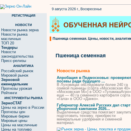
9 августа 2026 г., Воскресенье
РЕГИСТРАЦИЯ
НОВОСТИ
Новости рынка зерна
Новости рынка
масличных
Пшеница семенная. Цены, новости, аналитик
ТОП 20
Тендеры
Новости
Пшеница семенная
законодательства
Пресс-релизы
АНАЛИТИКА
Новости рынка
Российский рынок
Мировой рынок
Апробация в Подмосковье: проверяю
Зерновой
посевы ради будущего ...
еженедельник
В Луховицах обследовали более 240 га
озимой
пшеницы
(сорта «Московская 40»
Прогнозы урожая
«Московская 56») в ООО «ТуламашАгро»
Рейтинги
еще — 40 га
семенного
картофеля сорта
ИНСТРУМЕНТЫ РЫНКА
«Гала» в ООО «Данко».
ЗерноСТАТ
Губернатор Алексей Русских дал старт
Цены на зерно в России
уборочной кампании 2026...
Прогнозы цен
Выделенные средства помогают закупит
подготовить технику, приобрести
Мировые биржи
минеральные удобрения и
семенной
Мировые цены
материал.
Цены на масличные
Цены на топливо