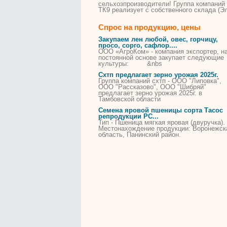
сельхозпроизводители! Группа компаний
ТК9 реализует с собственного склада (Э
Спрос на продукцию, цены
Закупаем лен любой, овес, горчицу,
просо, сорго, сафлор....
ООО «АгроКом» - компания экспортер, н
постоянной основе закупает следующие
культуры: &nbs
Схтп предлагает зерно урожая 2025г.
Группа компаний схтп - ООО "Липовка",
ООО "Рассказово", ООО "Шибряй"
предлагает зерно урожая 2025г. в
Тамбовской области
Семена яровой
пшеницы
сорта Тасос
репродукции РС...
Тип -
Пшеница
мягкая яровая (двуручка).
Местонахождение продукции: Воронежск
область, Панинский район.