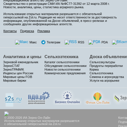
Информационное агентство Зерно Он-Лайн
.
Свидетельство о регистрации СМИ ИА №ФС77-31392 от 12 марта 2008 г.
Новости, аналитика, цены, статистика аграрного рынка.
Использование открытых материалов разрешается с обязательной
гиперссылкой на Zol.ru. Редакция не несет ответственности за достоверность
информации, опубликованной на Доске объявлений, в пресс-релизах и
сообщениях других информационных агентств.
Контакты
Подписка
Реклама
Макс
Телеграм
RSS
PDA
Аналитика и цены
Сельхозтехника
Доска объявлени
Зерновой еженедельник
Каталог сельхозтехники
Сельхозкультуры
ЗерноСТАТ
Обсуждение сельхозтехники
Продукты переработки
ЗерноТРАФИК
Новости сельхозтехники
Корма
Индексы цен России
Коммерческие предложения
Сельхозтехника
Мировые цены FOB
Семена и агросредства
Мировые биржи
Услуги на агрорынке
© 2000-2026 ИА Зерно Он-Лайн
Конта
Использование открытых материалов разрешается
Подпи
с обязательной гиперссылкой на Zol.ru
Рекла