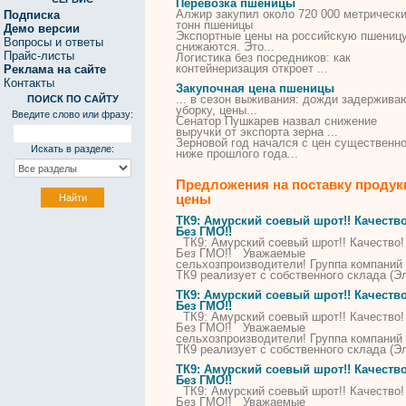
Перевозка пшеницы
Алжир закупил около 720 000 метрическ
Подписка
тонн
пшеницы
Демо версии
Экспортные цены на российскую
пшениц
Вопросы и ответы
снижаются. Это...
Прайс-листы
Логистика без посредников: как
контейнеризация откроет ...
Реклама на сайте
Контакты
Закупочная цена пшеницы
... в сезон выживания: дожди задержива
ПОИСК ПО САЙТУ
уборку,
цены
...
Введите слово или фразу:
Сенатор Пушкарев назвал снижение
выручки от экспорта зерна ...
Зерновой год начался с
цен
существенн
Искать в разделе:
ниже прошлого года...
Предложения на поставку продук
цены
ТК9: Амурский соевый шрот!! Качество
Без ГМО!!
ТК9: Амурский соевый шрот!! Качество!
Без ГМО!! Уважаемые
сельхозпроизводители! Группа компаний
ТК9 реализует с собственного склада (Э
ТК9: Амурский соевый шрот!! Качество
Без ГМО!!
ТК9: Амурский соевый шрот!! Качество!
Без ГМО!! Уважаемые
сельхозпроизводители! Группа компаний
ТК9 реализует с собственного склада (Э
ТК9: Амурский соевый шрот!! Качество
Без ГМО!!
ТК9: Амурский соевый шрот!! Качество!
Без ГМО!! Уважаемые