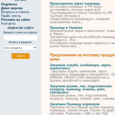
Пророщенное зерно пшеницы
Подписка
Не солода хлебавши: в РФ будут
Демо версии
отслеживать объемы сырья для ...
Вопросы и ответы
Подтверждается гибель посевов на 100
Прайс-листы
тысячах гектаров в ...
«Новосибирскхлебопродукт» собирает
Реклама на сайте
пророщенное
зерно
...
Контакты
Пшеница в Украине
ПОИСК ПО САЙТУ
Мировой рынок зерна и масличных:
пшен
Введите слово или фразу:
в
Чикаго...
Экспортные цены на российскую
пшениц
снижаются. Это...
Искать в разделе:
Российская
пшеница
может вернуться на
рынок Пакистана...
Предложения на поставку продук
цены
Закупаем отруби, комбикорм, зерно,
кормосмесь
Закупаем отруби, комбикорм, зерно,
кормосмесь машинами и вагонамител. (3
2590459, 89024727506 oblprod@mail.ru
busarov.alex@mail.ru www.oblpro
Закупаем рыжик, лен, подсолнечник,
кукурузу, пшеницу, ячмень, рапс,
самовывоз
Закупаем рыжик, лен, подсолнечник,
кукурузу, пшеницу, ячмень, рапс, самовы
Закупаем Пшеницу кормовую
Закупаем на постоянной основе пшеницу
кормовую, любой объем. Расчет по факт
поставки. Работаем с НДС и без НДС