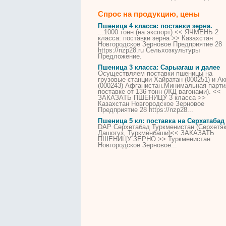
Спрос на продукцию, цены
Пшеница
4 класса: поставки зерна.
...1000 тонн (на экспорт).<< ЯЧМЕНЬ 2
класса: поставки зерна >>
Казахстан
Новгородское Зерновое Предприятие 28
https://nzp28.ru Сельхозкультуры
Предложение.
Пшеница
3 класса: Сарыагаш и далее
Осуществляем поставки
пшеницы
на
грузовые станции Хайратан (000251) и Ак
(000243) Афганистан.Минимальная парти
поставке от 136 тонн (ЖД вагонами). <<
ЗАКАЗАТЬ
ПШЕНИЦУ
3 класса >>
Казахстан
Новгородское Зерновое
Предприятие 28 https://nzp28...
Пшеница
5 кл: поставка на Серхатабад
DAP Серхетабад Туркменистан (Серхетяк
Дашогуз, Туркменбаши)<< ЗАКАЗАТЬ
ПШЕНИЦУ
ЗЕРНО >> Туркменистан
Новгородское Зерновое...