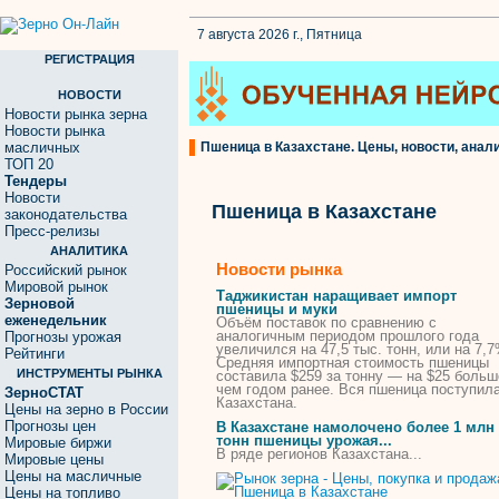
7 августа 2026 г., Пятница
РЕГИСТРАЦИЯ
НОВОСТИ
Новости рынка зерна
Новости рынка
масличных
Пшеница в Казахстане. Цены, новости, анали
ТОП 20
Тендеры
Новости
Пшеница в Казахстане
законодательства
Пресс-релизы
АНАЛИТИКА
Новости рынка
Российский рынок
Мировой рынок
Таджикистан наращивает импорт
Зерновой
пшеницы
и муки
еженедельник
Объём поставок по сравнению с
аналогичным периодом прошлого года
Прогнозы урожая
увеличился на 47,5 тыс. тонн, или на 7,7
Рейтинги
Средняя импортная стоимость
пшеницы
ИНСТРУМЕНТЫ РЫНКА
составила $259 за тонну — на $25 больш
чем годом ранее. Вся
пшеница
поступила
ЗерноСТАТ
Казахстана
.
Цены на зерно в России
Прогнозы цен
В
Казахстане
намолочено более 1 млн
тонн
пшеницы
урожая...
Мировые биржи
В
ряде регионов
Казахстана
...
Мировые цены
Цены на масличные
Цены на топливо