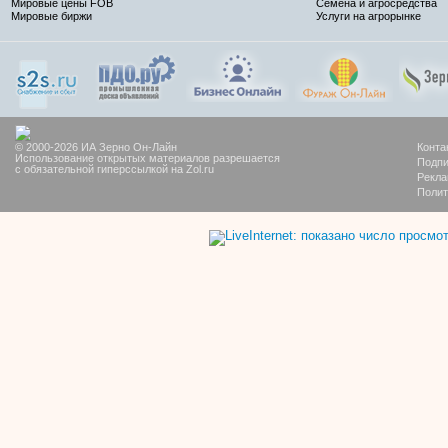
Мировые цены FOB
Семена и агросредства
Мировые биржи
Услуги на агрорынке
© 2000-2026 ИА Зерно Он-Лайн
Конта
Использование открытых материалов разрешается
Подпи
с обязательной гиперссылкой на Zol.ru
Рекла
Полит