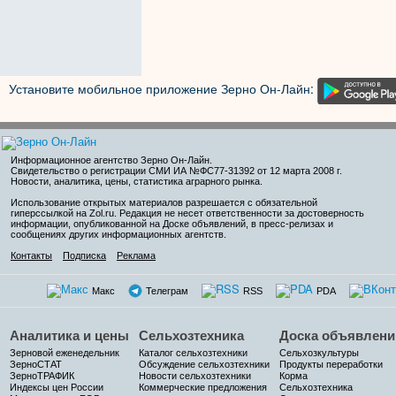
Установите мобильное приложение Зерно Он-Лайн:
Информационное агентство Зерно Он-Лайн
.
Свидетельство о регистрации СМИ ИА №ФС77-31392 от 12 марта 2008 г.
Новости, аналитика, цены, статистика аграрного рынка.
Использование открытых материалов разрешается с обязательной
гиперссылкой на Zol.ru. Редакция не несет ответственности за достоверность
информации, опубликованной на Доске объявлений, в пресс-релизах и
сообщениях других информационных агентств.
Контакты
Подписка
Реклама
Макс
Телеграм
RSS
PDA
Аналитика и цены
Сельхозтехника
Доска объявлени
Зерновой еженедельник
Каталог сельхозтехники
Сельхозкультуры
ЗерноСТАТ
Обсуждение сельхозтехники
Продукты переработки
ЗерноТРАФИК
Новости сельхозтехники
Корма
Индексы цен России
Коммерческие предложения
Сельхозтехника