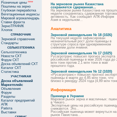
new
Розничные цены
На зерновом рынке
Казахстана
Пошлины на зерно
сохраняется сдержанная...
Глубокая переработка
На зерновом рынке
Казахстана
на прошл
неделе сохранялась сдержанная торгова
Вегетационные индексы
активность. Как сообщает АПК-Информ
Мировой агрокалендарь
Азия
в
недельном...
Ставки фрахта
ЗерноТРАФИК
Аналитика
Хлопок
СПРАВОЧНИК
Зерновой еженедельник № 18 (1026)
На текущей неделе зафиксирован
Зерновой справочник
незначительный рост доли
пшеницы
в
Стандарты
структуре спроса при одновременном
снижении доли ячменя.
СЕЛЬХОЗТЕХНИКА
Сельхозтехника
Зерновой еженедельник № 17 (1025)
Новости СХТ
Русагротранс повысил прогноз экспорта
российской
пшеницы
в
мае 2026 года до 
Форум СХТ
млн тонн против 2,1 млн тонн
в
мае
Доска объявлений СХТ
прошлого года.
Каталог СХТ
Зерновой еженедельник № 12 (1020)
Статистика
«Русагротранс» повысил прогноз экспор
УЧАСТНИКАМ
пшеницы
в
марте до 4,85 млн тонн, что
Доска объявлений
близко к рекорду 2024 года (4,89 млн тонн
Маркетплейс
Объявления
Информация
Форум
Пшеница в Украине
Разделы
Мировой рынок зерна и масличных:
пшен
Каталог предприятий
в
Чикаго...
АПК
Экспортные цены на российскую
пшениц
Работа
снижаются. Это...
Российская
пшеница
может вернуться на
Выставки
рынок Пакистана...
СЕРВИС