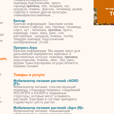
пшеница,подсолнечник, просо,
горчица,
гречиха
, лён, люцерна, нут,
кукуруза, ячмень, фасоль, чечевица, рыжик,
сафлор и любые другие культуры,
семена(мелкосемянные...
о
Белсар
ит
Краткая информация: Закупаем купим
постоянно Сафлор, лен, горчица, чечевица,
сорго, нут , пелюшка,
гречиха
, просо,
кориандр, горох, вика, рапс, соя,
орт
расторопша , кукуруза, ячмень, полба,
твердая пшеница, подсолнечник
ли
калиброванный ,отсев...
Прогресс-Агро
Краткая информация: Мы ведем закуп для
дальнейшей переработки зерновых и
масляничных культур: пшеница,
гречиха
,
ции,
подсолнечник, ячмень, овес, лен, рапс,
фураж.Транспортировка осуществляется
нашими силами.
Товары и услуги
О
Мобилизатор питания растений «AGRO
(P)»
Мобилизатор питания, способствующий
переводу сложнорастворимых соединений
ФОСФОРА и КАЛИЯ в подвижные
структуры, которые могут усваивать
"
растения. Бактерии в составе препарата
х -
содействуют росту растен...
Мобилизатор питания растений «Agro (N)»
Мобилизатор питания, повышающий
эффективность использования азота.