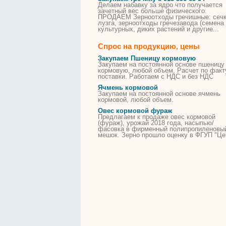
Делаем набавку за ядро что получается
зачетный вес больше физического.
ПРОДАЕМ Зерноотходы гречишные: сечк
лузга, зерноотходы гречезавода (семена
культурных, диких
растений
и другие...
Спрос на продукцию, цены
Закупаем Пшеницу кормовую
Закупаем на постоянной основе пшеницу
кормовую, любой объем. Расчет по факт
поставки. Работаем с НДС и без НДС
Ячмень кормовой
Закупаем на постоянной основе ячмень
кормовой, любой объем.
Овес кормовой фураж
Предлагаем к продаже овес кормовой
(фураж), урожай 2018 года, насыпью/
фасовка в фирменный полипропиленовы
мешок. Зерно прошло оценку в ФГУП "Це