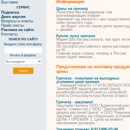
Информация
Выставки
СЕРВИС
Цены на гречиху
Логистика без посредников: как
Подписка
контейнеризация откроет ...
Демо версии
Зерновой год начался с
цен
существенн
Вопросы и ответы
ниже прошлого года...
Прайс-листы
... не будет: что
на
самом деле происход
с
ценами
...
Реклама на сайте
Контакты
Куплю лузгу гречихи
Мария Шостак рассказала, как идет эксп
ПОИСК ПО САЙТУ
прошлогоднего ...
Введите слово или фразу:
Об экспорте российского зерна рассказа
на III ...
Главная каша страны: почему в России
Искать в разделе:
скоро будет меньше ...
Предложения на поставку продук
цены
Гречиха
- покупаем на выходных
условиях цена премия
...Липецкая область +7-4732-3975423 ОО
ЗемлякоФФ защита
растений
Центр
pryadkin@zemlyakoff-centr.ru zemlyakoff-
centr.ru Сельхозкультуры Куплю (спрос)
Гречиху
- закупаем!
Закупаем
Гречиху
ООО "Борисоглебские
крупы" совместно с ООО "ЗемлякоФФ
защита
растений
Центр" и ООО "Беркана
Закупает
гречиху
на следующих условия
ЦЕНА + ПРЕМИЯ: 1. Цена на момент
заключения договора...
Закупаем
гречиху
8-913-896-65-94