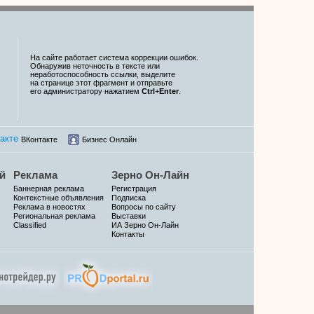
На сайте работает система коррекции ошибок.
Обнаружив неточность в тексте или
неработоспособность ссылки, выделите
на странице этот фрагмент и отправьте
его администратору нажатием
Ctrl
+
Enter
.
ВКонтакте
Бизнес Онлайн
й
Реклама
Зерно Он-Лайн
Баннерная реклама
Регистрация
Контекстные объявления
Подписка
Реклама в новостях
Вопросы по сайту
Региональная реклама
Выставки
Classified
ИА Зерно Он-Лайн
Контакты