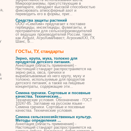
Микроорганизмы, присутствующие в
препарате, обладают высокой способностью
а,
фиксировать атмосферный азот и
переводить его в формы, приг...
Средства защиты растений
ООО «СемХим» предлагает к поставке
гербициды, инсектициды, фумиганты, и
протравители для сельхозпроизводителей
от ведущих производителей России, тaкиx
кaк Avgust, АгроХимИнвeст, AгpохимХХI, ГК
у
Шанс, Б...
ГОСТы, ТУ, стандарты
Зерно, крупа, мука, толокно для
продуктов детского питания.
Аннотация (область применения) -
Настоящий стандарт распространяется на
зерно риса, овса,
гречихи
и
й
вырабатываемые из него крупу, муку и
н
толокно, используемые для продуктов
детского питания, а также на пищевые
концентраты, содержащие эти...
Семена
гречихи
. Сортовые и посевные
качества. Технические...
Технические условия. Обозначение - ГОСТ
10247-85. Заглавие на русском языке -
Семена
гречихи
. Сортовые и посевные
качества. Технические условия.
Семена сельскохозяйственных культур.
Методы определения ...
Аннотация (область применения) -
Настоящий стандарт распространяется на
семена арбуза, баклажана, бобов кормовых,