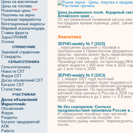
Цены на масличные
Цены на топливо
new
Розничные цены
Цена выжженного поля. Аграрный сек
Пошлины на зерно
Алтайского края ...
Глубокая переработка
От экстремальной почвенной засухи уже
пострадали яровая пшеница, рапс,
гречи
Вегетационные индексы
ячмень.
Мировой агрокалендарь
Ставки фрахта
Аналитика
ЗерноТРАФИК
Хлопок
ЗЕРНО-weekly № 7 (1015)
СПРАВОЧНИК
...нарушение дыхания у посевов в
Центральном и Приволжском федераль
Зерновой справочник
округах, прогноз может быть пересмотре
Стандарты
большую сторону – до 94,5 млн т.
Производство
гречихи
, по прогнозам ИКА
СЕЛЬХОЗТЕХНИКА
может вырасти с 900 млн тонн в 2025 го
Сельхозтехника
до 1 млн тонн в 2026.
Новости СХТ
ЗЕРНО-weekly № 5 (1013)
Форум СХТ
C 1 января 2027 года льготный
Доска объявлений СХТ
краткосрочный кредит будет выдаваться
Каталог СХТ
заемщику при условии наличия договора
Статистика
агрострахования. По прогнозам ИКАР,
валовой сбор
гречихи
в России в 2026 го
УЧАСТНИКАМ
может увеличиться до 1 млн т с 0,9 млн 
Доска объявлений
2025 году.
Маркетплейс
Не без сюрпризов: Сколько
Объявления
продовольствия произвела Россия в ..
Форум
А сокращение посевных под
гречихой
,
Разделы
наоборот, сыграло на позитив: это
позволило рынку немного "перезагрузить
Каталог предприятий
после...
АПК
Работа