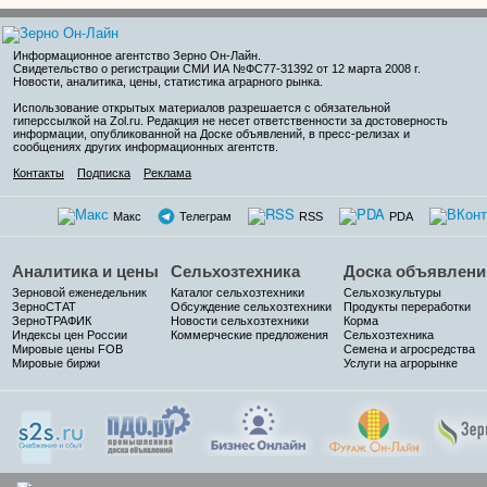
Информационное агентство Зерно Он-Лайн
.
Свидетельство о регистрации СМИ ИА №ФС77-31392 от 12 марта 2008 г.
Новости, аналитика, цены, статистика аграрного рынка.
Использование открытых материалов разрешается с обязательной
гиперссылкой на Zol.ru. Редакция не несет ответственности за достоверность
информации, опубликованной на Доске объявлений, в пресс-релизах и
сообщениях других информационных агентств.
Контакты
Подписка
Реклама
Макс
Телеграм
RSS
PDA
Аналитика и цены
Сельхозтехника
Доска объявлени
Зерновой еженедельник
Каталог сельхозтехники
Сельхозкультуры
ЗерноСТАТ
Обсуждение сельхозтехники
Продукты переработки
ЗерноТРАФИК
Новости сельхозтехники
Корма
Индексы цен России
Коммерческие предложения
Сельхозтехника
Мировые цены FOB
Семена и агросредства
Мировые биржи
Услуги на агрорынке