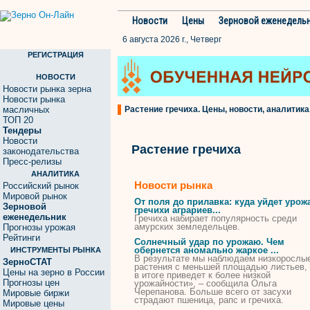
Новости
Цены
Зерновой еженедель
6 августа 2026 г., Четверг
РЕГИСТРАЦИЯ
НОВОСТИ
Новости рынка зерна
Новости рынка
масличных
Растение гречиха. Цены, новости, аналитика
ТОП 20
Тендеры
Новости
Растение гречиха
законодательства
Пресс-релизы
АНАЛИТИКА
Новости рынка
Российский рынок
Мировой рынок
От поля до прилавка: куда уйдет урож
Зерновой
гречихи
аграриев...
еженедельник
Гречиха
набирает популярность среди
амурских земледельцев.
Прогнозы урожая
Рейтинги
Солнечный удар по урожаю. Чем
обернется аномально жаркое ...
ИНСТРУМЕНТЫ РЫНКА
В результате мы наблюдаем низкорослы
ЗерноСТАТ
растения
с меньшей площадью листьев, 
Цены на зерно в России
в итоге приведет к более низкой
Прогнозы цен
урожайности», – сообщила Ольга
Черепанова. Больше всего от засухи
Мировые биржи
страдают пшеница, рапс и
гречиха
.
Мировые цены