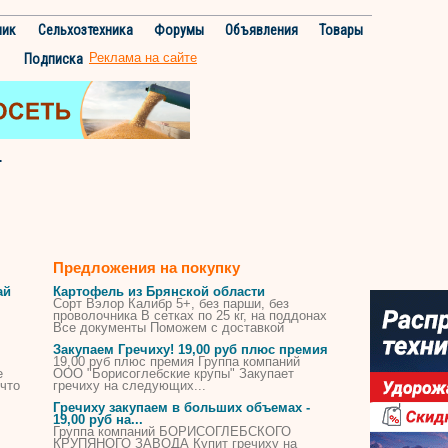
ник
Сельхозтехника
Форумы
Объявления
Товары
Реклама на сайте
Подписка
.
Предложения на покупку
ай
Картофель из Брянской области
Сорт Вэлор Калибр 5+, без парши, без
проволочника В сетках по 25 кг, на поддонах
Все документы Поможем с доставкой
Закупаем
Гречиху
! 19,00 руб плюс премия
19,00 руб плюс премия Группа компаний
е
ООО "Борисоглебские крупы" Закупает
что
гречиху
на следующих...
Гречиху
закупаем в больших объемах -
19,00 руб на...
Группа компаний БОРИСОГЛЕБСКОГО
КРУПЯНОГО ЗАВОДА Купит
гречиху
на