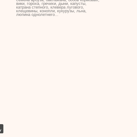
вики, гороха,
гречихи
, дыни, капусты,
катрана степного, клевера лугового,
клещевины, конопли, кукурузы, льна,
люпина однолетнего...