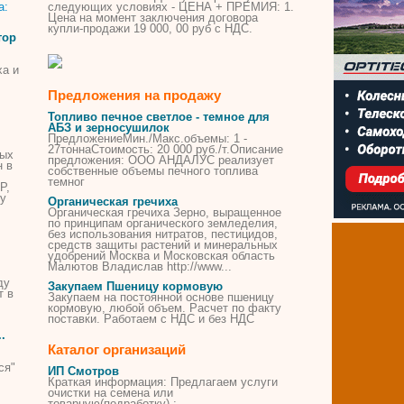
следующих условиях - ЦЕНА + ПРЕМИЯ: 1.
Цена на момент заключения договора
купли-продажи 19 000, 00 руб с НДС.
тор
ха
и
Предложения на продажу
Топливо печное светлое - темное для
АБЗ и зерносушилок
ПредложениеМин./Макс.объемы: 1 -
27тоннаСтоимость: 20 000 руб./т.Описание
ных
предложения: ООО АНДАЛУС реализует
н в
собственные объемы печного топлива
темног
Р,
ду
Органическая
гречиха
Органическая
гречиха
Зерно, выращенное
по принципам органического земледелия,
без использования нитратов, пестицидов,
средств защиты
растений
и минеральных
удобрений Москва и Московская область
Малютов Владислав http://www...
ду
Закупаем Пшеницу кормовую
т в
Закупаем на постоянной основе пшеницу
кормовую, любой объем. Расчет по факту
поставки. Работаем с НДС и без НДС
.
Каталог организаций
ся"
ИП Смотров
Краткая информация: Предлагаем услуги
очистки на семена или
товарную(подработку) :