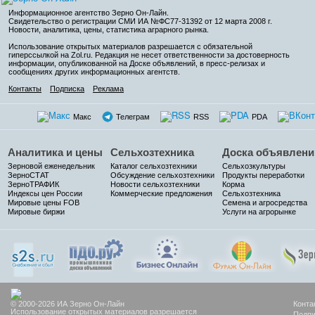
Информационное агентство Зерно Он-Лайн
.
Свидетельство о регистрации СМИ ИА №ФС77-31392 от 12 марта 2008 г.
Новости, аналитика, цены, статистика аграрного рынка.
Использование открытых материалов разрешается с обязательной
гиперссылкой на Zol.ru. Редакция не несет ответственности за достоверность
информации, опубликованной на Доске объявлений, в пресс-релизах и
сообщениях других информационных агентств.
Контакты
Подписка
Реклама
Макс
Телеграм
RSS
PDA
Аналитика и цены
Сельхозтехника
Доска объявлени
Зерновой еженедельник
Каталог сельхозтехники
Сельхозкультуры
ЗерноСТАТ
Обсуждение сельхозтехники
Продукты переработки
ЗерноТРАФИК
Новости сельхозтехники
Корма
Индексы цен России
Коммерческие предложения
Сельхозтехника
Мировые цены FOB
Семена и агросредства
Мировые биржи
Услуги на агрорынке
© 2000-2026 ИА Зерно Он-Лайн
Конта
Использование открытых материалов разрешается
Подпи