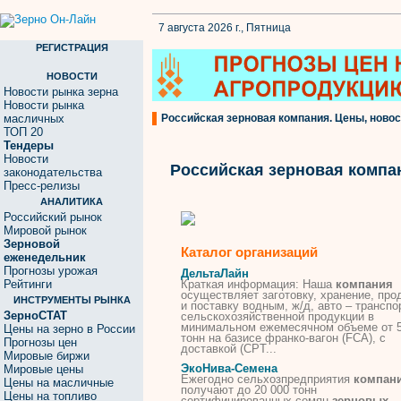
7 августа 2026 г., Пятница
РЕГИСТРАЦИЯ
НОВОСТИ
Новости рынка зерна
Новости рынка
масличных
Российская зерновая компания. Цены, новос
ТОП 20
Тендеры
Новости
Российская зерновая компа
законодательства
Пресс-релизы
АНАЛИТИКА
Российский рынок
Мировой рынок
Зерновой
Каталог организаций
еженедельник
Прогнозы урожая
ДельтаЛайн
Рейтинги
Краткая информация: Наша
компания
осуществляет заготовку, хранение, про
ИНСТРУМЕНТЫ РЫНКА
и поставку водным, ж/д, авто – трансп
ЗерноСТАТ
сельскохозяйственной продукции в
минимальном ежемесячном объеме от 
Цены на зерно в России
тонн на базисе франко-вагон (FCA), с
Прогнозы цен
доставкой (CPT...
Мировые биржи
ЭкоНива-Семена
Мировые цены
Ежегодно сельхозпредприятия
компан
Цены на масличные
получают до 20 000 тонн
Цены на топливо
сертифицированных семян
зерновых
,