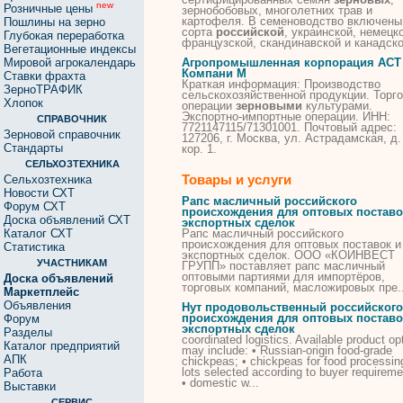
new
Розничные цены
зернобобовых, многолетних трав и
картофеля. В семеноводство включены
Пошлины на зерно
сорта
российской
, украинской, немецк
Глубокая переработка
французской, скандинавской и канадско
Вегетационные индексы
Мировой агрокалендарь
Агропромышленная корпорация АСТ
Компани М
Ставки фрахта
Краткая информация: Производство
ЗерноТРАФИК
сельскохозяйственной продукции. Торг
Хлопок
операции
зерновыми
культурами.
Экспортно-импортные операции. ИНН:
СПРАВОЧНИК
7721147115/71301001. Почтовый адрес:
Зерновой справочник
127206, г. Москва, ул. Астрадамская, д.
Стандарты
кор. 1.
СЕЛЬХОЗТЕХНИКА
Товары и услуги
Сельхозтехника
Новости СХТ
Рапс масличный российского
Форум СХТ
происхождения для оптовых поставо
Доска объявлений СХТ
экспортных сделок
Каталог СХТ
Рапс масличный российского
происхождения для оптовых поставок и
Статистика
экспортных сделок. ООО «КОИНВЕСТ
УЧАСТНИКАМ
ГРУПП» поставляет рапс масличный
оптовыми партиями для импортёров,
Доска объявлений
торговых компаний, масложировых пре..
Маркетплейс
Объявления
Нут продовольственный российского
происхождения для оптовых поставо
Форум
экспортных сделок
Разделы
coordinated logistics. Available product op
Каталог предприятий
may include: • Russian-origin food-grade
АПК
chickpeas; • chickpeas for food processing
lots selected according to buyer requireme
Работа
• domestic w...
Выставки
СЕРВИС