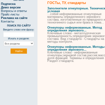
ГОСТы, ТУ, стандарты
Подписка
Демо версии
Заполнители огнеупорные. Техничес
Вопросы и ответы
условия
...собой неформованные огнеупорные
Прайс-листы
материалы определенного
зернового
Реклама на сайте
состава, изготовленные из природного 
Контакты
техногенного сырья или брака и лома...
ПОИСК ПО САЙТУ
Огнеупоры неформованные. Метод
Введите слово или фразу:
определения
зернового
...
Ключевые слова - металлургическая
промышленность;определение
зерновог
Искать в разделе:
состава. Вид стандарта - Стандарты на
методы контроля.
Огнеупоры неформованные. Методы
определения
зернового
...
Ключевые слова - неформованные
огнеупоры;
зерновой
состав;рассев;мас
доля фракций. Термины и определения 
Раздел стандарта.