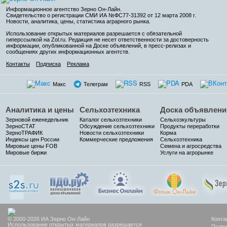
Информационное агентство Зерно Он-Лайн
.
Свидетельство о регистрации СМИ ИА №ФС77-31392 от 12 марта 2008 г.
Новости, аналитика, цены, статистика аграрного рынка.
Использование открытых материалов разрешается с обязательной
гиперссылкой на Zol.ru. Редакция не несет ответственности за достоверность
информации, опубликованной на Доске объявлений, в пресс-релизах и
сообщениях других информационных агентств.
Контакты
Подписка
Реклама
Макс
Телеграм
RSS
PDA
Аналитика и цены
Сельхозтехника
Доска объявлени
Зерновой еженедельник
Каталог сельхозтехники
Сельхозкультуры
ЗерноСТАТ
Обсуждение сельхозтехники
Продукты переработки
ЗерноТРАФИК
Новости сельхозтехники
Корма
Индексы цен России
Коммерческие предложения
Сельхозтехника
Мировые цены FOB
Семена и агросредства
Мировые биржи
Услуги на агрорынке
© 2000-2026 ИА Зерно Он-Лайн
Конта
Использование открытых материалов разрешается
Подпи