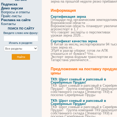
зерна
на
прошлой неделе резко прибавил
Подписка
Демо версии
Информация
Вопросы и ответы
Прайс-листы
Сертификация зерна
Площади под органическим земледелием
Реклама на сайте
Воронежской области ...
Контакты
Воронежская область планирует увеличи
ПОИСК ПО САЙТУ
агроэкспорт в 1,7 ...
Что говорят эксперты о перспективах
Введите слово или фразу:
урожая
зерна
2026...
Сертификат качества зерна
Искать в разделе:
В Китай за месяц экспортировали 94 тыс
тонн
зерна
из...
ЭТрН в разгар уборки: готов ли АПК
отказаться от бумаги? Что...
Экспорт
зерна
водным транспортом из
Татарстана увеличился...
Предложения на поставку продук
цены
ТК9: Шрот соевый и рапсовый в
Серебряных Прудах!
ТК9: Шрот соевый и рапсовый в Серебря
Прудах! Группа компаний ТК9 реализует
собственного склада (Элеватор ТК9) в
поселке Серебряные Пруды
ТК9: Шрот соевый и рапсовый в
Серебряных Прудах!
ТК9: Шрот соевый и рапсовый в Серебря
Прудах! Группа компаний ТК9 реализует
собственного склада (Элеватор ТК9) в
поселке Серебряные Пруды