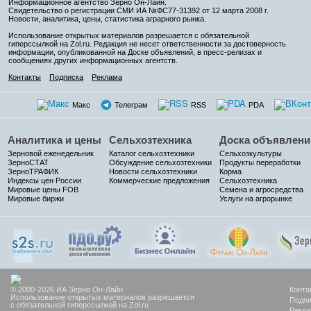
Информационное агентство Зерно Он-Лайн
.
Свидетельство о регистрации СМИ ИА №ФС77-31392 от 12 марта 2008 г.
Новости, аналитика, цены, статистика аграрного рынка.
Использование открытых материалов разрешается с обязательной
гиперссылкой на Zol.ru. Редакция не несет ответственности за достоверность
информации, опубликованной на Доске объявлений, в пресс-релизах и
сообщениях других информационных агентств.
Контакты
Подписка
Реклама
Макс
Телеграм
RSS
PDA
Аналитика и цены
Сельхозтехника
Доска объявлени
Зерновой еженедельник
Каталог сельхозтехники
Сельхозкультуры
ЗерноСТАТ
Обсуждение сельхозтехники
Продукты переработки
ЗерноТРАФИК
Новости сельхозтехники
Корма
Индексы цен России
Коммерческие предложения
Сельхозтехника
Мировые цены FOB
Семена и агросредства
Мировые биржи
Услуги на агрорынке
© 2000-2026 ИА Зерно Он-Лайн
Конта
Использование открытых материалов разрешается
Подпи
с обязательной гиперссылкой на Zol.ru
Рекла