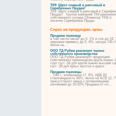
ТК9: Шрот соевый и рапсовый в
Серебряных Прудах!
ТК9: Шрот соевый и рапсовый в Серебря
Прудах! Группа компаний ТК9 реализует
собственного склада (Элеватор ТК9) в
поселке Серебряные Пруды
Спрос на продукцию, цены
Продаем пшеницу
в том числе овсюг до 0, 1% и соя до 19,
зерновая примесь до 5, 4%, натура 745 г/
белок
на
...
ООО ТД Рубеж реализует пшено
собственного производства
ООО ТД Рубеж реализует продукцию
собственного проихводсва крупа пшено 1
сорт гост -26 руб крупа пшено высший со
гост -28 руб просо желтое и красн
Продажа пшеницы
...240 с, клейковина 17, 8%, ИДК 82,
стекловидность 60%, белок
на
АСВ 12, 7
присутствуют
зерна
с потемневшими
кончиками до 16-20%.Продажа от с/х...