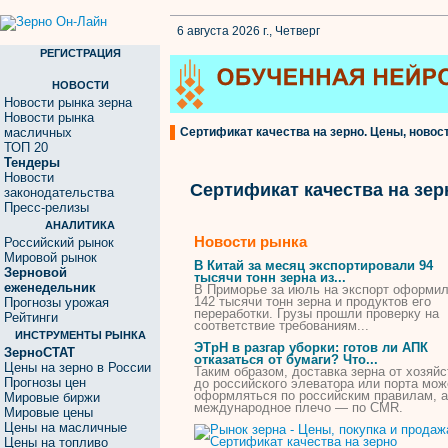
6 августа 2026 г., Четверг
РЕГИСТРАЦИЯ
НОВОСТИ
Новости рынка зерна
Новости рынка
масличных
Сертификат качества на зерно. Цены, новост
ТОП 20
Тендеры
Новости
Сертификат качества на зер
законодательства
Пресс-релизы
АНАЛИТИКА
Новости рынка
Российский рынок
Мировой рынок
В Китай за месяц экспортировали 94
Зерновой
тысячи тонн
зерна
из...
еженедельник
В Приморье за июль
на
экспорт оформи
142 тысячи тонн
зерна
и продуктов его
Прогнозы урожая
переработки. Грузы прошли проверку
на
Рейтинги
соответствие требованиям...
ИНСТРУМЕНТЫ РЫНКА
ЭТрН в разгар уборки: готов ли АПК
ЗерноСТАТ
отказаться от бумаги? Что...
Цены на зерно в России
Таким образом, доставка
зерна
от хозяйс
Прогнозы цен
до российского элеватора или порта мож
оформляться по российским правилам, а
Мировые биржи
международное плечо — по CMR.
Мировые цены
Цены на масличные
Цены на топливо