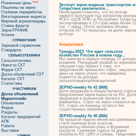
new
Розничные цены
Экспорт
зерна
водным транспортом и
Пошлины на зерно
Татарстана увеличился...
Глубокая переработка
Необходимо отметить, что по итогам
первого полугодия под контролем филиа
Вегетационные индексы
ФГБУ «ЦОК АПК» в Республике Татарста
Мировой агрокалендарь
экспортировано в 13 стран мира более 1
Ставки фрахта
тыс. т
зерна
. Почти половина объема
ЗерноТРАФИК
отгрузок (47 %) пришлась
на
долю зерно
культур.
Хлопок
СПРАВОЧНИК
Аналитика
Зерновой справочник
Стандарты
Тренды-2023. Что ждет сельское
хозяйство России в новом году...
СЕЛЬХОЗТЕХНИКА
Мы зависим в первую очередь от доходо
Сельхозтехника
аграриев. Рекордный урожай по зерновы
Новости СХТ
текущем году привел к тому, что
Форум СХТ
предложение превысило спрос, закупоч
цены
на
зерно
упали, что наверняка
Доска объявлений СХТ
скажется
на
доходах
Каталог СХТ
сельхозтоваропроизводителей.
Статистика
ЗЕРНО
-weekly № 42 (868)
УЧАСТНИКАМ
Доля продавцов в общем балансе спроса
Доска объявлений
предложения
зерна
выросла
на
6%. Дол
продавцов в пшеничном балансе не
Маркетплейс
изменилась. Спрос
на
зерно
снизился
на
Объявления
5%. Спрос
на
пшеницу остался без
Форум
существенных изменений.
Разделы
ЗЕРНО
-weekly № 40 (866)
Каталог предприятий
На
прошлой неделе менее востребованн
АПК
стали пшеница всех классов,
Работа
продовольственная рожь и фуражная
Выставки
кукуруза. Снижение спроса
на
зерно
затронуло Юг, ЦФО и Сибирь. Предложе
СЕРВИС