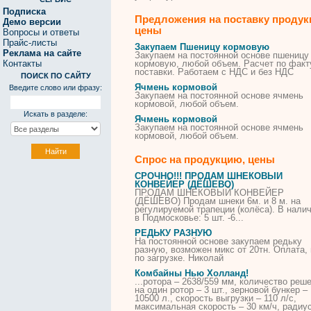
Подписка
Предложения на поставку продук
Демо версии
цены
Вопросы и ответы
Прайс-листы
Закупаем Пшеницу кормовую
Реклама на сайте
Закупаем на постоянной основе пшеницу
Контакты
кормовую, любой объем. Расчет по факт
поставки. Работаем с НДС и без НДС
ПОИСК ПО САЙТУ
Ячмень кормовой
Введите слово или фразу:
Закупаем на постоянной основе ячмень
кормовой, любой объем.
Искать в разделе:
Ячмень кормовой
Закупаем на постоянной основе ячмень
кормовой, любой объем.
Спрос на продукцию, цены
СРОЧНО!!! ПРОДАМ ШНЕКОВЫЙ
КОНВЕЙЕР (ДЁШЕВО)
ПРОДАМ ШНЕКОВЫЙ КОНВЕЙЕР
(ДЁШЕВО) Продам
шнеки
6м. и
8
м. на
регулируемой трапеции (колёса). В нали
в Подмосковье: 5 шт. -6...
РЕДЬКУ РАЗНУЮ
На постоянной основе закупаем редьку
разную, возможен микс от 20тн. Оплата,
по загрузке. Николай
Комбайны Нью Холланд!
...ротора – 2638/559 мм, количество реш
на один ротор – 3 шт., зерновой бункер –
10500 л., скорость выгрузки – 110 л/с,
максимальная скорость – 30 км/ч, радиу