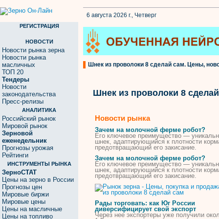
6 августа 2026 г., Четверг
РЕГИСТРАЦИЯ
НОВОСТИ
Новости рынка зерна
Новости рынка
масличных
Шнек из проволоки 8 сделай сам. Цены, ново
ТОП 20
Тендеры
Новости
Шнек из проволоки 8 сделай
законодательства
Пресс-релизы
АНАЛИТИКА
Новости рынка
Российский рынок
Мировой рынок
Зачем на молочной ферме робот?
Зерновой
Его ключевое преимущество — уникаль
еженедельник
шнек
, адаптирующийся к плотности корм
предотвращающий его закисание.
Прогнозы урожая
Рейтинги
Зачем на молочной ферме робот?
Его ключевое преимущество — уникаль
ИНСТРУМЕНТЫ РЫНКА
шнек
, адаптирующийся к плотности корм
ЗерноСТАТ
предотвращающий его закисание.
Цены на зерно в России
Прогнозы цен
Мировые биржи
Мировые цены
Рады торговать: как Юг России
Цены на масличные
диверсифицирует свой экспорт
Через нее экспортеры уже получили око
Цены на топливо