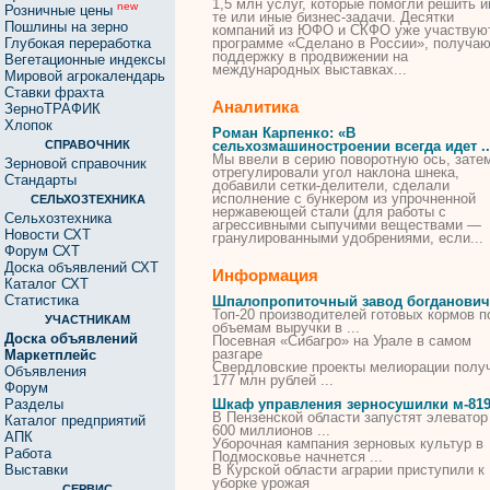
1,5 млн услуг, которые помогли решить 
new
Розничные цены
те или иные бизнес-задачи. Десятки
Пошлины на зерно
компаний
из
ЮФО и СКФО уже участвуют
Глубокая переработка
программе «
Сделано
в России», получа
поддержку в продвижении на
Вегетационные индексы
международных выставках...
Мировой агрокалендарь
Ставки фрахта
Аналитика
ЗерноТРАФИК
Хлопок
Роман Карпенко: «В
СПРАВОЧНИК
сельхозмашиностроении всегда идет ..
Мы ввели в серию поворотную ось, зате
Зерновой справочник
отрегулировали угол наклона
шнека
,
Стандарты
добавили сетки-делители,
сделали
исполнение с бункером
из
упрочненной
СЕЛЬХОЗТЕХНИКА
нержавеющей стали (для работы с
Сельхозтехника
агрессивными сыпучими веществами —
Новости СХТ
гранулированными удобрениями, если...
Форум СХТ
Доска объявлений СХТ
Информация
Каталог СХТ
Статистика
Шпалопропиточный завод богданович
Топ-20 производителей готовых кормов п
УЧАСТНИКАМ
объемам выручки в ...
Доска объявлений
Посевная «Сибагро» на Урале в самом
разгаре
Маркетплейс
Свердловские проекты мелиорации полу
Объявления
177 млн рублей ...
Форум
Разделы
Шкаф управления зерносушилки м-81
В Пензенской области запустят элеватор
Каталог предприятий
600 миллионов ...
АПК
Уборочная кампания зерновых культур в
Работа
Подмосковье начнется ...
Выставки
В Курской области аграрии приступили к
уборке урожая
СЕРВИС