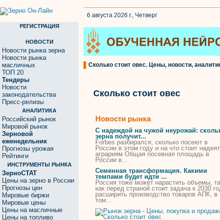
6 августа 2026 г., Четверг
РЕГИСТРАЦИЯ
НОВОСТИ
Новости рынка зерна
Новости рынка
масличных
Сколько стоит овес. Цены, новости, аналити
ТОП 20
Тендеры
Новости
Сколько стоит овес
законодательства
Пресс-релизы
АНАЛИТИКА
Новости рынка
Российский рынок
Мировой рынок
С надеждой на чужой неурожай:
сколь
Зерновой
зерна получит...
еженедельник
Forbes разбирался,
сколько
посеют в
России в этом году и на что
стоит
надеят
Прогнозы урожая
аграриям Общая посевная площадь в
Рейтинги
России в...
ИНСТРУМЕНТЫ РЫНКА
Семенная трансформация. Какими
ЗерноСТАТ
темпами будет идти ...
Цены на зерно в России
Россия тоже может нарастить объемы, т
Прогнозы цен
как перед страной
стоит
задача к 2030 го
расширить производство товаров АПК, в
Мировые биржи
том...
Мировые цены
Цены на масличные
Цены на топливо