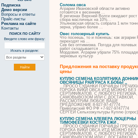
Солома овса
Подписка
Аграрии Ивановской области активно
Демо версии
готовятся к весенним ...
Вопросы и ответы
В регионах Верхней Волги ожидают рост
Прайс-листы
сбора масличных на 10%...
Ульяновская область собрала 1 млн тонн
Реклама на сайте
зерна, убрано более ...
Контакты
Овес голозерный купить
ПОИСК ПО САЙТУ
Что посеешь, то и пожнешь: как аграрии
Введите слово или фразу:
переходят на ...
Сев без оптимизма. Погода для полевых
работ складывается ...
Искать в разделе:
Мордовия. Аграрии убрали 75% площаде
зерновых культур
Предложения на поставку продук
цены
КУПЛЮ СЕМЕНА КОЗЛЯТНИКА ДОННИ
ОВСЯНИЦЫ РАЙГРАСА К.БОБЫ ,,
...ПРОСО СУДАНКИ ГОРЧИЦЫ ГРЕЧИХ
ГОРОХА ВИКИ
ОВСА
ИТД МОЖНО БЕЗ
СЕРТИФИКАТОВ, С ЛЮБОГО РЕГИОНА,
САМОВЫВОЗОМ ИЛИ С ДОСТАВКОЙ,
РАССМОТРИМ ЛЮБОЕ ВАШЕ
ПРЕДЛОЖЕНИЕ 8-927-97-47774 , ,
Приволжский ФО РФ +7-927-9747774
СЕРГЕЙ Сельхозкультуры Куплю (спрос)
КУПЛЮ СЕМЕНА КЛЕВЕРА ЛЮЦЕРНЫ
ТИМОФЕЕВКИ КОСТРА ЕЖИ ,
...ПРОСО СУДАНКИ ГОРЧИЦЫ ГРЕЧИХ
ГОРОХА ВИКИ
ОВСА
ИТД МОЖНО БЕЗ
СЕРТИФИКАТОВ, С ЛЮБОГО РЕГИОНА,
САМОВЫВОЗОМ ИЛИ С ДОСТАВКОЙ,