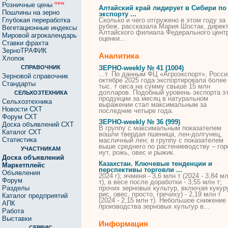
new
Розничные цены
Алтайский край лидирует в Сибири по
Пошлины на зерно
экспорту ...
Глубокая переработка
Сколько
и чего отгружено в этом году за
рубеж, рассказала Мария Шостак, дирек
Вегетационные индексы
Алтайского филиала Федерального цент
Мировой агрокалендарь
оценки...
Ставки фрахта
ЗерноТРАФИК
Аналитика
Хлопок
СПРАВОЧНИК
ЗЕРНО-weekly № 41 (1004)
...т. По данным ФЦ «Агроэкспорт», Росси
Зерновой справочник
октябре 2025 года экспортировала более
Стандарты
тыс. т
овса
на сумму свыше 15 млн
долларов. Подобный уровень экспорта э
СЕЛЬХОЗТЕХНИКА
продукции за месяц в натуральном
Сельхозтехника
выражении стал максимальным за
Новости СХТ
последние четыре года.
Форум СХТ
ЗЕРНО-weekly № 36 (999)
Доска объявлений СХТ
В группу с максимальным показателем
Каталог СХТ
вошли твердая пшеница, лен-долгунец,
Статистика
масличный лен; в группу с показателем
выше среднего по растениеводству – гор
УЧАСТНИКАМ
нут, рожь,
овес
и рыжик.
Доска объявлений
Казахстан. Ключевые тенденции и
Маркетплейс
перспективы торговли ...
Объявления
2024 г); ячменя - 3,6 млн т (2024 - 3,84 м
Форум
т), в весе после доработки - 3,55 млн т;
Разделы
прочих зерновых культур, включая кукур
рис,
овес
, просто, гречиху) - 2,19 млн т
Каталог предприятий
(2024 - 2,15 млн т). Небольшое снижение
АПК
производства зерновых культур в...
Работа
Выставки
Информация
СЕРВИС