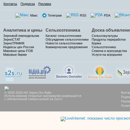
Контакты
Подписка
Реклама
Макс
Телеграм
RSS
PDA
Аналитика и цены
Сельхозтехника
Доска объявлени
Зерновой еженедельник
Каталог сельхозтехники
Сельхозкультуры
ЗерноСТАТ
Обсуждение сельхозтехники
Продукты переработки
ЗерноТРАФИК
Новости сельхозтехники
Корма
Индексы цен России
Коммерческие предложения
Сельхозтехника
Мировые цены FOB
Семена и агросредства
Мировые биржи
Услуги на агрорынке
© 2000-2026 ИА Зерно Он-Лайн
Конта
Использование открытых материалов разрешается
Подпи
с обязательной гиперссылкой на Zol.ru
Рекла
Полит