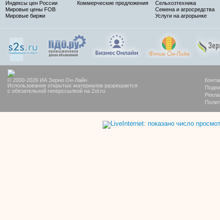
Индексы цен России
Коммерческие предложения
Сельхозтехника
Мировые цены FOB
Семена и агросредства
Мировые биржи
Услуги на агрорынке
© 2000-2026 ИА Зерно Он-Лайн
Конта
Использование открытых материалов разрешается
Подпи
с обязательной гиперссылкой на Zol.ru
Рекла
Полит