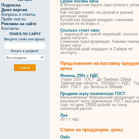
Сроки посева овса
В Вологодском округе приступили к убор
Подписка
зерновых
Демо версии
Как погода влияет на урожай в разных
Вопросы и ответы
регионах мира
Прайс-листы
Алтайские аграрии ожидают снижения
урожая из-за жары и ...
Реклама на сайте
Контакты
Сколько стоит овес
С надеждой на чужой неурожай:
сколько
ПОИСК ПО САЙТУ
зерна получит...
Введите слово или фразу:
Семенная трансформация. Какими темпа
будет идти ...
Алтайский край лидирует в Сибири по
Искать в разделе:
экспорту ...
Предложения на поставку продук
цены
Ячмень 250т с НДС
Горох 150т ГОСТ До Тамбова 150км
Тамбовская область 19150р\т с НДС Го
400т ГОСТ до Энгельса 300км&
Продаем муку пшеничную ГОСТ
Мелькомбинат Моршанский производит и
реализует муку пшеничную ГОСТ высшы
сорт по цене 18000 рублей за тонну
наличный расчет
Лен
20 т с ндс
Спрос на продукцию, цены
Овёс