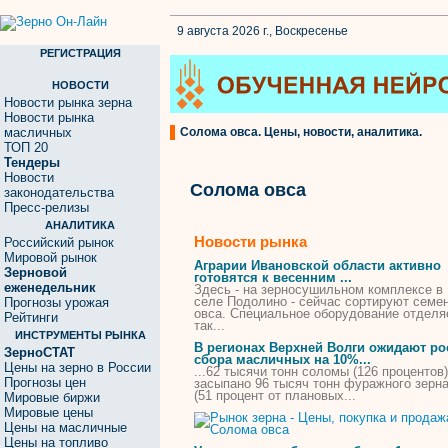
9 августа 2026 г., Воскресенье
РЕГИСТРАЦИЯ
НОВОСТИ
Новости рынка зерна
Новости рынка
масличных
Солома овса. Цены, новости, аналитика.
ТОП 20
Тендеры
Новости
Солома овса
законодательства
Пресс-релизы
АНАЛИТИКА
Новости рынка
Российский рынок
Мировой рынок
Аграрии Ивановской области активно
Зерновой
готовятся к весенним ...
еженедельник
Здесь - на зерносушильном комплексе в
селе Подолино - сейчас сортируют семе
Прогнозы урожая
овса
. Специальное оборудование отделя
Рейтинги
так...
ИНСТРУМЕНТЫ РЫНКА
В регионах Верхней Волги ожидают ро
ЗерноСТАТ
сбора масличных на 10%...
Цены на зерно в России
...62 тысячи тонн
соломы
(126 процентов)
Прогнозы цен
засыпано 96 тысяч тонн фуражного зерн
(51 процент от плановых...
Мировые биржи
Мировые цены
Цены на масличные
Цены на топливо