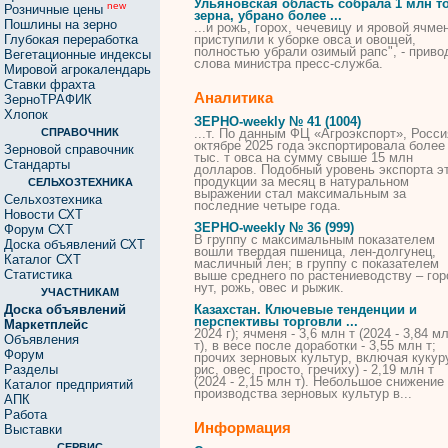
Ульяновская область собрала 1 млн т
new
Розничные цены
зерна, убрано более ...
Пошлины на зерно
...и рожь, горох, чечевицу и яровой ячме
Глубокая переработка
приступили к уборке
овса
и овощей,
полностью убрали озимый рапс", - приво
Вегетационные индексы
слова министра пресс-служба.
Мировой агрокалендарь
Ставки фрахта
Аналитика
ЗерноТРАФИК
Хлопок
ЗЕРНО-weekly № 41 (1004)
СПРАВОЧНИК
...т. По данным ФЦ «Агроэкспорт», Росси
октябре 2025 года экспортировала более
Зерновой справочник
тыс. т
овса
на сумму свыше 15 млн
Стандарты
долларов. Подобный уровень экспорта э
продукции за месяц в натуральном
СЕЛЬХОЗТЕХНИКА
выражении стал максимальным за
Сельхозтехника
последние четыре года.
Новости СХТ
ЗЕРНО-weekly № 36 (999)
Форум СХТ
В группу с максимальным показателем
Доска объявлений СХТ
вошли твердая пшеница, лен-долгунец,
Каталог СХТ
масличный лен; в группу с показателем
Статистика
выше среднего по растениеводству – гор
нут, рожь,
овес
и рыжик.
УЧАСТНИКАМ
Доска объявлений
Казахстан. Ключевые тенденции и
перспективы торговли ...
Маркетплейс
2024 г); ячменя - 3,6 млн т (2024 - 3,84 м
Объявления
т), в весе после доработки - 3,55 млн т;
Форум
прочих зерновых культур, включая кукур
Разделы
рис,
овес
, просто, гречиху) - 2,19 млн т
(2024 - 2,15 млн т). Небольшое снижение
Каталог предприятий
производства зерновых культур в...
АПК
Работа
Информация
Выставки
СЕРВИС