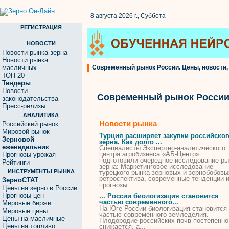
8 августа 2026 г., Суббота
РЕГИСТРАЦИЯ
НОВОСТИ
Новости рынка зерна
Новости рынка
масличных
Современный рынок России. Цены, новости,
ТОП 20
Тендеры
Новости
Современный рынок Росси
законодательства
Пресс-релизы
АНАЛИТИКА
Новости рынка
Российский рынок
Мировой рынок
Турция расширяет закупки российског
Зерновой
зерна. Как долго ...
еженедельник
Специалисты Экспертно-аналитического
центра агробизнеса «АБ-Центр»
Прогнозы урожая
подготовили очередное исследование
ры
Рейтинги
зерна: Маркетинговое исследование
ИНСТРУМЕНТЫ РЫНКА
турецкого
рынка
зерновых и зернобобовы
ретроспектива,
современные
тенденции 
ЗерноСТАТ
прогнозы.
Цены на зерно в России
Прогнозы цен
...
России
биологизация становится
частью
современного
...
Мировые биржи
На Юге
России
биологизация становится
Мировые цены
частью
современного
земледелия.
Цены на масличные
Плодородие российских почв постепенно
Цены на топливо
снижается, а...