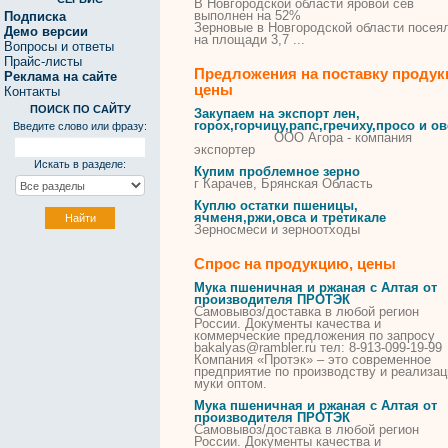
В Новгородской области яровой сев
выполнен на 52%
Подписка
Зерновые в Новгородской области посея
Демо версии
на площади 3,7 ...
Вопросы и ответы
Прайс-листы
Предложения на поставку продук
Реклама на сайте
цены
Контакты
ПОИСК ПО САЙТУ
Закупаем на экспорт лен,
горох,горчицу,рапс,гречиху,просо и ов
Введите слово или фразу:
ООО Агора - компания
экспортер
Искать в разделе:
Купим проблемное зерно
г Карачев, Брянская Область
Куплю остатки пшеницы,
ячменя,ржи,овса и третикале
Зерносмеси и зерноотходы
Спрос на продукцию, цены
Мука пшеничная и ржаная с Алтая от
производителя ПРОТЭК
Самовывоз/доставка в любой регион
России
. Документы качества и
коммерческие предложения по запросу
bakalyas@rambler.ru тел: 8-913-099-19-99
Компания «Протэк» – это
современное
предприятие по производству и реализац
муки оптом.
Мука пшеничная и ржаная с Алтая от
производителя ПРОТЭК
Самовывоз/доставка в любой регион
России
. Документы качества и