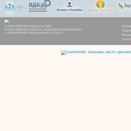
© 2000-2026 ИА Зерно Он-Лайн
Конта
Использование открытых материалов разрешается
Подпи
с обязательной гиперссылкой на Zol.ru
Рекла
Полит