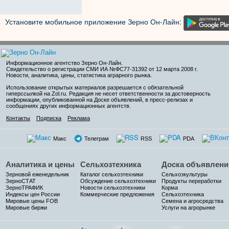
Установите мобильное приложение Зерно Он-Лайн:
Информационное агентство Зерно Он-Лайн
.
Свидетельство о регистрации СМИ ИА №ФС77-31392 от 12 марта 2008 г.
Новости, аналитика, цены, статистика аграрного рынка.
Использование открытых материалов разрешается с обязательной
гиперссылкой на Zol.ru. Редакция не несет ответственности за достоверность
информации, опубликованной на Доске объявлений, в пресс-релизах и
сообщениях других информационных агентств.
Контакты
Подписка
Реклама
Макс
Телеграм
RSS
PDA
Аналитика и цены
Сельхозтехника
Доска объявлени
Зерновой еженедельник
Каталог сельхозтехники
Сельхозкультуры
ЗерноСТАТ
Обсуждение сельхозтехники
Продукты переработки
ЗерноТРАФИК
Новости сельхозтехники
Корма
Индексы цен России
Коммерческие предложения
Сельхозтехника
Мировые цены FOB
Семена и агросредства
Мировые биржи
Услуги на агрорынке