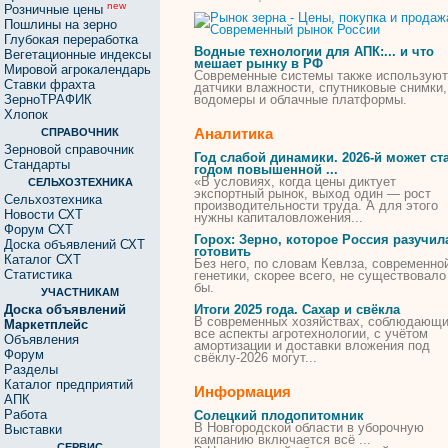
new
Розничные цены
Пошлины на зерно
Глубокая переработка
Водные технологии для АПК:... и что
Вегетационные индексы
мешает
рынку
в РФ
Мировой агрокалендарь
Современные
системы также используют
Ставки фрахта
датчики влажности, спутниковые снимки,
ЗерноТРАФИК
водомеры и облачные платформы.
Хлопок
Аналитика
СПРАВОЧНИК
Зерновой справочник
Год слабой динамики. 2026-й может ст
Стандарты
годом повышенной ...
«В условиях, когда цены диктует
СЕЛЬХОЗТЕХНИКА
экспортный
рынок
, выход один — рост
Сельхозтехника
производительности труда. А для этого
Новости СХТ
нужны капиталовложения...
Форум СХТ
Горох: Зерно, которое
Россия
разучил
Доска объявлений СХТ
готовить
Каталог СХТ
Без него, по словам Кевлза,
современно
Статистика
генетики, скорее всего, не существовало
бы.
УЧАСТНИКАМ
Доска объявлений
Итоги 2025 года. Сахар и свёкла
В
современных
хозяйствах, соблюдающ
Маркетплейс
все аспекты агротехнологии, с учётом
Объявления
амортизации и доставки вложения под
Форум
свёклу-2026 могут...
Разделы
Каталог предприятий
Информация
АПК
Работа
Солецкий плодопитомник
В Новгородской области в уборочную
Выставки
кампанию включается всё ...
СЕРВИС