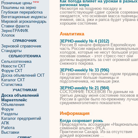
Как погода влияет на урожай в разных
new
Розничные цены
регионах мира
Пошлины на зерно
Несмотря на позднюю посадку и
Глубокая переработка
соответствующий сдвиг
сроков
созреван
ожидается, что основная масса пшеницы
Вегетационные индексы
ячменя, овса,
ржи
и рапса будет убрана 
Мировой агрокалендарь
хорошем состоянии.
Ставки фрахта
ЗерноТРАФИК
Аналитика
Хлопок
СПРАВОЧНИК
ЗЕРНО-weekly № 4 (1012)
Россия В начале февраля Европейскую
Зерновой справочник
часть России накрыла волна аномальны
Стандарты
холодов, которые не несут большой угро
посевам
озимых
- этот стресс-тест они
СЕЛЬХОЗТЕХНИКА
должны выдержать за счет огромной ша
Сельхозтехника
снежного покрова.
Новости СХТ
ЗЕРНО-weekly № 33 (996)
Форум СХТ
По сравнению с прошлым годом продавц
Доска объявлений СХТ
предлагают больше пшеницы и
Каталог СХТ
подсолнечника, но меньше
ржи
.
Статистика
ЗЕРНО-weekly № 21 (984)
УЧАСТНИКАМ
СОСТОЯНИЕ
ПОСЕВОВ
По данным на
Доска объявлений
третью декаду июня состояние
посевов
России в целом было по-прежнему лучш
Маркетплейс
среднемноголетнего показателя.
Объявления
Форум
Информация
Разделы
Каталог предприятий
Когда созревает рожь
АПК
Председатель ассоциации «Национальн
Работа
семенной альянс» (НСА...
Практически Сахара. Из-за отсутствия
Выставки
дождей воронежские ...
СЕРВИС