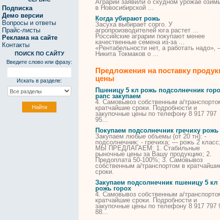
Аграрии заявили о скудном урожае озим
в Новосибирской ...
Подписка
Демо версии
Когда убирают рожь
Вопросы и ответы
Засуха выбирает сорго. У
Прайс-листы
агропроизводителей юга растет ...
Российские аграрии покупают менее
Реклама на сайте
качественные семена из-за ...
Контакты
«Рентабельности нет, а работать надо», 
Никита Токмаков о ...
ПОИСК ПО САЙТУ
Введите слово или фразу:
Предложения на поставку продук
цены
Искать в разделе:
Пшеницу 5 кл
рожь
подсолнечник гор
рапс закупаем
4. Самовывоз собственным а/транспорто
кратчайшие
сроки
. Подробности и
закупочные цены по телефону 8 917 797
95...
Покупаем подсолнечник гречиху
рожь
Закупаем любые объемы (от 20 тн): -
подсолнечник; - гречиха; ---
рожь
2 класс
МЫ ПРЕДЛАГАЕМ: 1. Стабильные
рыночные цены за Вашу продукцию; 2.
Предоплата 50-100%; 3. Самовывоз
собственным а/транспортом в кратчайши
сроки
.
Закупаем подсолнечник пшеницу 5 кл
рожь
горох
4. Самовывоз собственным а/транспорто
кратчайшие
сроки
. Подробности и
закупочные цены по телефону 8 917 797 
88...