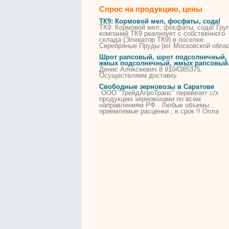
Спрос на продукцию, цены
ТК9: Кормовой мел, фосфаты, сода!
ТК9: Кормовой мел, фосфаты, сода! Гру
компаний ТК9 реализует с собственного
склада (Элеватор ТК9) в поселке
Серебряные Пруды (юг Московской обла
Шрот рапсовый, шрот подсолнечный,
жмых подсолнечный, жмых рапсовый
Денис Алексеевич 8 9104385375.
Осуществляем доставку.
Свободные зерновозы в Саратове
ООО "ТрейдАгроТранс" перевезет с/х
продукцию зерновозами по всем
направлениям РФ . Любые объемы ,
приемлемые расценки , в срок !! Опла