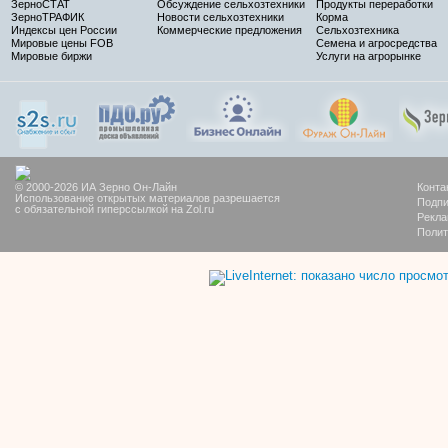
ЗерноСТАТ
Обсуждение сельхозтехники
Продукты переработки
ЗерноТРАФИК
Новости сельхозтехники
Корма
Индексы цен России
Коммерческие предложения
Сельхозтехника
Мировые цены FOB
Семена и агросредства
Мировые биржи
Услуги на агрорынке
© 2000-2026 ИА Зерно Он-Лайн
Конта
Использование открытых материалов разрешается
Подпи
с обязательной гиперссылкой на Zol.ru
Рекла
Полит