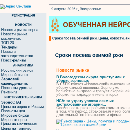
9 августа 2026 г., Воскресенье
РЕГИСТРАЦИЯ
НОВОСТИ
Новости рынка зерна
Новости рынка
масличных
Сроки посева озимой ржи. Цены, новости, ан
ТОП 20
Тендеры
Новости
Сроки посева озимой ржи
законодательства
Пресс-релизы
АНАЛИТИКА
Новости рынка
Российский рынок
Мировой рынок
В Вологодском округе приступили к
Зерновой
уборке зерновых
еженедельник
В СХПК колхоз «Новленский» выехали н
уборку
озимой
пшеницы. Зерно уже
Прогнозы урожая
полностью вызрело и требует скорейшей
Рейтинги
уборки, на подходе ячмень и горох.
ИНСТРУМЕНТЫ РЫНКА
НСА: за утрату урожая
озимых
ЗерноСТАТ
застрахованные аграрии...
Цены на зерно в России
Особенность риск-профиля
озимых
культ
Прогнозы цен
в том, что период страхования у них бол
длительный: он охватывает и время...
Мировые биржи
Мировые цены
Цены на масличные
Цены на топливо