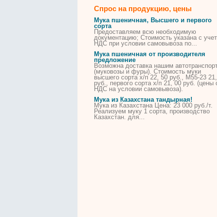
Спрос на продукцию, цены
Мука
пшеничная,
Высшего
и первого
сорта
Предоставляем всю необходимую
документацию;
Стоимость
указана с уче
НДС при условии самовывоза по...
Мука
пшеничная от производителя
предложение
Возможна доставка нашим автотранспор
(муковозы и фуры).
Стоимость
муки
высшего
сорта
х/п 22, 50 руб., М55-23 21,
руб., первого
сорта
х/п 21, 00 руб. (цены 
НДС на условии самовывоза).
Мука
из Казахстана тандырная!
Мука
из Казахстана Цена: 23 000 руб./т.
Реализуем
муку
1
сорта
, производство
Казахстан. для...