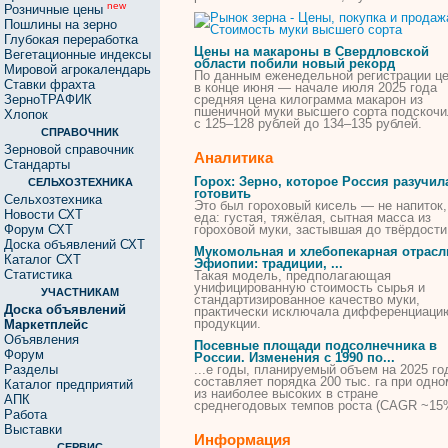
new
Розничные цены
Пошлины на зерно
Глубокая переработка
Цены на макароны в Свердловской
Вегетационные индексы
области побили новый рекорд
Мировой агрокалендарь
По данным еженедельной регистрации це
Ставки фрахта
в конце июня — начале июля 2025 года
ЗерноТРАФИК
средняя цена килограмма макарон из
пшеничной
муки
высшего
сорта
подскочи
Хлопок
с 125–128 рублей до 134–135 рублей.
СПРАВОЧНИК
Зерновой справочник
Аналитика
Стандарты
Горох: Зерно, которое Россия разучил
СЕЛЬХОЗТЕХНИКА
готовить
Сельхозтехника
Это был гороховый кисель — не напиток,
Новости СХТ
еда: густая, тяжёлая, сытная масса из
Форум СХТ
гороховой
муки
, застывшая до твёрдости
Доска объявлений СХТ
Мукомольная и хлебопекарная отрасл
Каталог СХТ
Эфиопии: традиции, ...
Статистика
Такая модель, предполагающая
унифицированную
стоимость
сырья и
УЧАСТНИКАМ
стандартизированное качество
муки
,
Доска объявлений
практически исключала дифференциаци
продукции.
Маркетплейс
Объявления
Посевные площади подсолнечника в
Форум
России. Изменения с 1990 по...
Разделы
...е годы, планируемый объем на 2025 го
составляет порядка 200 тыс. га при одно
Каталог предприятий
из наиболее
высоких
в стране
АПК
среднегодовых темпов роста (CAGR ~15
Работа
Выставки
Информация
СЕРВИС