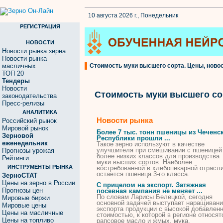
10 августа 2026 г., Понедельник
РЕГИСТРАЦИЯ
НОВОСТИ
Новости рынка зерна
Новости рынка
масличных
Стоимость муки высшего сорта. Цены, новос
ТОП 20
Тендеры
Новости
Стоимость муки высшего со
законодательства
Пресс-релизы
АНАЛИТИКА
Новости рынка
Российский рынок
Мировой рынок
Более 7 тыс. тонн пшеницы из Чеченс
Зерновой
Республики прошли ...
еженедельник
Такое зерно используют в качестве
улучшителя при смешивании с пшеницей
Прогнозы урожая
более низких классов для производства
Рейтинги
муки
высших
сортов
. Наиболее
ИНСТРУМЕНТЫ РЫНКА
востребованной в хлебопекарной отрасл
остается пшеница 3-го класса.
ЗерноСТАТ
Цены на зерно в России
С прицелом на экспорт. Затяжная
Прогнозы цен
посевная кампания не меняет ...
По словам Ларисы Белецкой, сегодня
Мировые биржи
основной задачей выступает наращиван
Мировые цены
экспорта продукции с
высокой
добавленн
Цены на масличные
стоимостью
, к которой в регионе относят
Цены на топливо
рапсовое масло и жмых,
мука
.