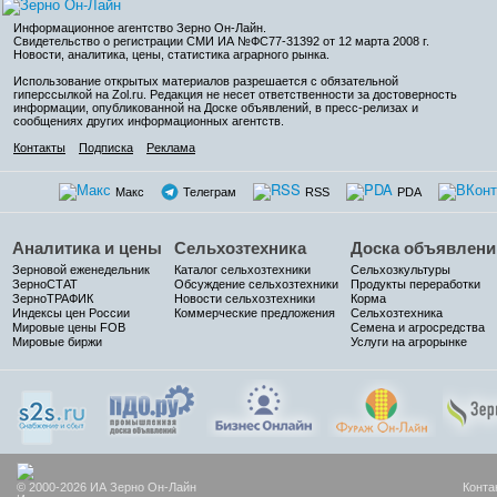
Информационное агентство Зерно Он-Лайн
.
Свидетельство о регистрации СМИ ИА №ФС77-31392 от 12 марта 2008 г.
Новости, аналитика, цены, статистика аграрного рынка.
Использование открытых материалов разрешается с обязательной
гиперссылкой на Zol.ru. Редакция не несет ответственности за достоверность
информации, опубликованной на Доске объявлений, в пресс-релизах и
сообщениях других информационных агентств.
Контакты
Подписка
Реклама
Макс
Телеграм
RSS
PDA
Аналитика и цены
Сельхозтехника
Доска объявлени
Зерновой еженедельник
Каталог сельхозтехники
Сельхозкультуры
ЗерноСТАТ
Обсуждение сельхозтехники
Продукты переработки
ЗерноТРАФИК
Новости сельхозтехники
Корма
Индексы цен России
Коммерческие предложения
Сельхозтехника
Мировые цены FOB
Семена и агросредства
Мировые биржи
Услуги на агрорынке
© 2000-2026 ИА Зерно Он-Лайн
Конта