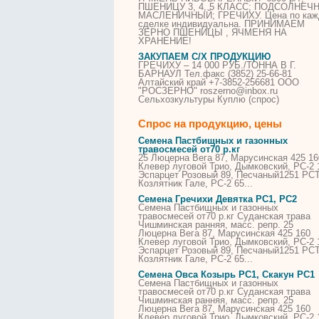
ПШЕНИЦУ 3, 4, 5 КЛАСС; ПОДСОЛНЕЧ
МАСЛЕНИЧНЫЙ;
ГРЕЧИХУ
. Цена по ка
сделке индивидуальна. ПРИНИМАЕМ
ЗЕРНО ПШЕНИЦЫ , ЯЧМЕНЯ НА
ХРАНЕНИЕ!
ЗАКУПАЕМ С/Х ПРОДУКЦИЮ
ГРЕЧИХУ
– 14 000 РУБ./ТОННА В Г.
БАРНАУЛ Тел.факс (3852) 25-66-81
Алтайский край +7-3852-256681 ООО
"РОСЗЕРНО" roszerno@inbox.ru
Сельхозкультуры Куплю (спрос)
Спрос на продукцию, цены
Семена Пастбищных и газонных
травосмесей от70 р.кг
25 Люцерна Вега 87, Марусинская 425 16
Клевер луговой Трио, Дымковский, РС-2 
Эспарцет Розовый 89, Песчаный1251 РСТ
Козлятник Гале, РС-2 65...
Семена
Гречихи
Девятка РС1, РС2
Семена Пастбищных и газонных
травосмесей от70 р.кг Суданская трава
Чишминская ранняя, масс. репр. 25
Люцерна Вега 87, Марусинская 425 160
Клевер луговой Трио, Дымковский, РС-2 
Эспарцет Розовый 89, Песчаный1251 РСТ
Козлятник Гале, РС-2 65...
Семена Овса Козырь РС1, Скакун РС1
Семена Пастбищных и газонных
травосмесей от70 р.кг Суданская трава
Чишминская ранняя, масс. репр. 25
Люцерна Вега 87, Марусинская 425 160
Клевер луговой Трио, Дымковский, РС-2 