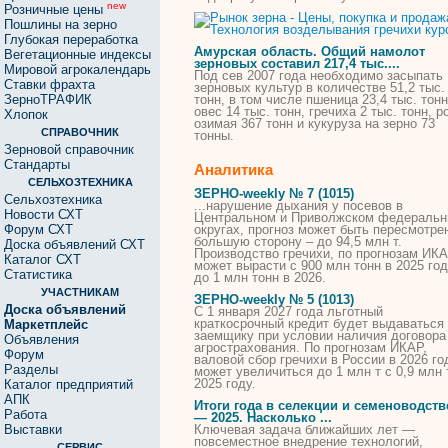
new
Розничные цены
Пошлины на зерно
Глубокая переработка
Амурская область. Общий намолот
Вегетационные индексы
зерновых составил 217,4 тыс....
Мировой агрокалендарь
Под сев 2007 года необходимо засыпать
Ставки фрахта
зерновых культур в количестве 51,2 тыс.
ЗерноТРАФИК
тонн, в том числе пшеница 23,4 тыс. тонн
овес 14 тыс. тонн,
гречиха
2 тыс. тонн, р
Хлопок
озимая 367 тонн и кукуруза на зерно 73
СПРАВОЧНИК
тонны.
Зерновой справочник
Стандарты
Аналитика
СЕЛЬХОЗТЕХНИКА
ЗЕРНО-weekly № 7 (1015)
Сельхозтехника
...нарушение дыхания у посевов в
Новости СХТ
Центральном и Приволжском федераль
Форум СХТ
округах, прогноз может быть пересмотре
большую сторону – до 94,5 млн т.
Доска объявлений СХТ
Производство
гречихи
, по прогнозам ИКА
Каталог СХТ
может вырасти с 900 млн тонн в 2025 го
Статистика
до 1 млн тонн в 2026.
УЧАСТНИКАМ
ЗЕРНО-weekly № 5 (1013)
Доска объявлений
C 1 января 2027 года льготный
краткосрочный кредит будет выдаваться
Маркетплейс
заемщику при условии наличия договора
Объявления
агрострахования. По прогнозам ИКАР,
Форум
валовой сбор
гречихи
в России в 2026 го
Разделы
может увеличиться до 1 млн т с 0,9 млн 
2025 году.
Каталог предприятий
АПК
Итоги года в селекции и семеноводств
Работа
— 2025. Насколько ...
Выставки
Ключевая задача ближайших лет —
повсеместное внедрение
технологий
,
СЕРВИС