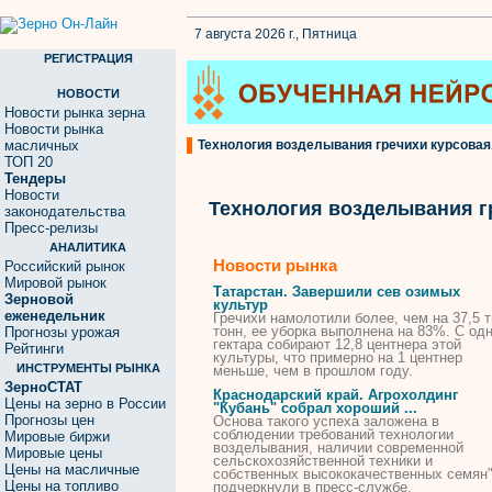
7 августа 2026 г., Пятница
РЕГИСТРАЦИЯ
НОВОСТИ
Новости рынка зерна
Новости рынка
масличных
Технология возделывания гречихи курсовая.
ТОП 20
Тендеры
Новости
Технология возделывания г
законодательства
Пресс-релизы
АНАЛИТИКА
Новости рынка
Российский рынок
Мировой рынок
Татарстан. Завершили сев озимых
Зерновой
культур
еженедельник
Гречихи
намолотили более, чем на 37,5 т
тонн, ее уборка выполнена на 83%. С од
Прогнозы урожая
гектара собирают 12,8 центнера этой
Рейтинги
культуры, что примерно на 1 центнер
ИНСТРУМЕНТЫ РЫНКА
меньше, чем в прошлом году.
ЗерноСТАТ
Краснодарский край. Агрохолдинг
Цены на зерно в России
"Кубань" собрал хороший ...
Прогнозы цен
Основа такого успеха заложена в
соблюдении требований
технологии
Мировые биржи
возделывания
, наличии современной
Мировые цены
сельскохозяйственной техники и
Цены на масличные
собственных высококачественных семян",
Цены на топливо
подчеркнули в пресс-службе.