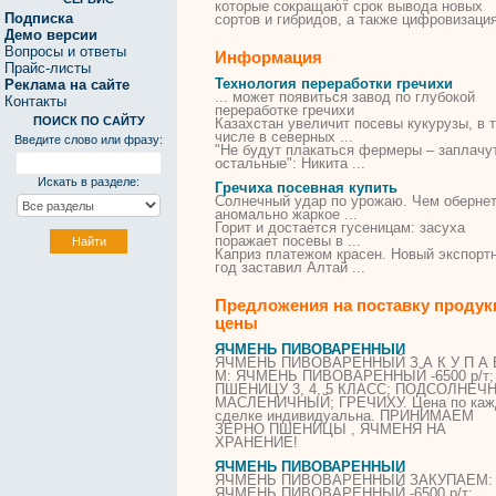
которые сокращают срок вывода новых
Подписка
сортов и гибридов, а также цифровизация
Демо версии
Вопросы и ответы
Информация
Прайс-листы
Технология переработки гречихи
Реклама на сайте
... может появиться завод по глубокой
Контакты
переработке
гречихи
ПОИСК ПО САЙТУ
Казахстан увеличит посевы кукурузы, в 
числе в северных ...
Введите слово или фразу:
"Не будут плакаться фермеры – заплачу
остальные": Никита ...
Искать в разделе:
Гречиха посевная купить
Солнечный удар по урожаю. Чем оберне
аномально жаркое ...
Горит и достается гусеницам: засуха
поражает посевы в ...
Каприз платежом красен. Новый экспорт
год заставил Алтай ...
Предложения на поставку продук
цены
ЯЧМЕНЬ ПИВОВАРЕННЫЙ
ЯЧМЕНЬ ПИВОВАРЕННЫЙ З А К У П А 
М: ЯЧМЕНЬ ПИВОВАРЕННЫЙ -6500 р/т;
ПШЕНИЦУ 3, 4, 5 КЛАСС; ПОДСОЛНЕЧ
МАСЛЕНИЧНЫЙ;
ГРЕЧИХУ
. Цена по ка
сделке индивидуальна. ПРИНИМАЕМ
ЗЕРНО ПШЕНИЦЫ , ЯЧМЕНЯ НА
ХРАНЕНИЕ!
ЯЧМЕНЬ ПИВОВАРЕННЫЙ
ЯЧМЕНЬ ПИВОВАРЕННЫЙ ЗАКУПАЕМ:
ЯЧМЕНЬ ПИВОВАРЕННЫЙ -6500 р/т;