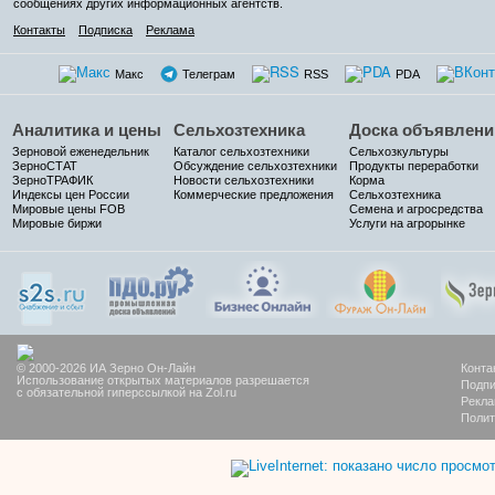
сообщениях других информационных агентств.
Контакты
Подписка
Реклама
Макс
Телеграм
RSS
PDA
Аналитика и цены
Сельхозтехника
Доска объявлени
Зерновой еженедельник
Каталог сельхозтехники
Сельхозкультуры
ЗерноСТАТ
Обсуждение сельхозтехники
Продукты переработки
ЗерноТРАФИК
Новости сельхозтехники
Корма
Индексы цен России
Коммерческие предложения
Сельхозтехника
Мировые цены FOB
Семена и агросредства
Мировые биржи
Услуги на агрорынке
© 2000-2026 ИА Зерно Он-Лайн
Конта
Использование открытых материалов разрешается
Подпи
с обязательной гиперссылкой на Zol.ru
Рекла
Полит