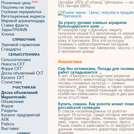
гектарах (35% от плана),
тритикале
— на
new
Розничные цены
531 гектаре (58%).
Пошлины на зерно
Глубокая переработка
Вегетационные индексы
Мировой агрокалендарь
За утрату урожая озимых аграриям
Ставки фрахта
Краснодарского края ...
ЗерноТРАФИК
В текущем году страховую защиту
получили свыше 6,5 миллионов га зерно
Хлопок
культур, включая пшеницу, ячмень, рапс,
СПРАВОЧНИК
рожь и
тритикале
. Все эти культуры
уязвимы к неблагоприятным погодным
Зерновой справочник
условиям, таким как заморозки, засуха, 
Стандарты
и проливные дожди.
СЕЛЬХОЗТЕХНИКА
Сельхозтехника
Аналитика
Новости СХТ
Форум СХТ
Сев без оптимизма. Погода для полев
работ складывается ...
Доска объявлений СХТ
А вот «Прогресс» вследствие развития
Каталог СХТ
собственного животноводства наращива
Статистика
посевы сенажных культур — озимых
тритикале
, вики, пшеницы, а также горох
УЧАСТНИКАМ
кукурузы. Под озимой пшеницей на зерно
Доска объявлений
хозяйство уменьшило площади в два ра
Маркетплейс
из-за отсутствия...
Объявления
Купить семена. Как роялти может пом
Форум
российской селекции
Разделы
В список «освобожденных от роялти»
входят 10 культур, среди которых мягкая
Каталог предприятий
твердая пшеница, рожь, ячмень,
тритика
АПК
овес, горох, картофель, гречиха, просо.
Работа
Рынок семян и зависимость от импорта 
Выставки
данным генерального директора «Щелко
Агрохим...
СЕРВИС