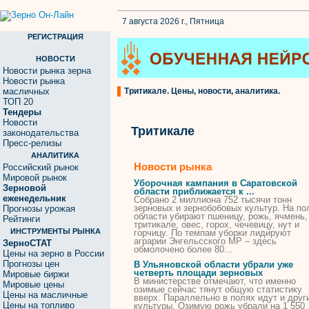
7 августа 2026 г., Пятница
РЕГИСТРАЦИЯ
НОВОСТИ
Новости рынка зерна
Новости рынка
масличных
Тритикале. Цены, новости, аналитика.
ТОП 20
Тендеры
Новости
Тритикале
законодательства
Пресс-релизы
АНАЛИТИКА
Новости рынка
Российский рынок
Мировой рынок
Уборочная кампания в Саратовской
Зерновой
области приближается к ...
еженедельник
Собрано 2 миллиона 752 тысячи тонн
зерновых и зернобобовых культур. На по
Прогнозы урожая
области убирают пшеницу, рожь, ячмень,
Рейтинги
тритикале
, овес, горох, чечевицу, нут и
ИНСТРУМЕНТЫ РЫНКА
горчицу. По темпам уборки лидируют
аграрии Энгельсского МР – здесь
ЗерноСТАТ
обмолочено более 80...
Цены на зерно в России
Прогнозы цен
В Ульяновской области убрали уже
четверть площади зерновых
Мировые биржи
В министерстве отмечают, что именно
Мировые цены
озимые сейчас тянут общую статистику
Цены на масличные
вверх. Параллельно в полях идут и друг
Цены на топливо
культуры. Озимую рожь убрали на 1 550