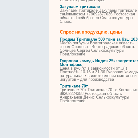
Закупаем
тритикале
Закупаем
тритикале
Закупаем
тритикале
самовывозом +79692877636 Ростовская
область Грейнброкер Сельхозкультуры
Спрос.
Спрос на продукцию, цены
Продам
Тритикале
500 тонн за Кэш 103
Место погрузки Волгоградская область
город Фролово . Волгоградская область
Солнцев Сергей Сельхозкультуры
Предложение.
Гуаровая камедь Индия 25кг загустите
Монтефикс
Цена в руб./кг в зависимости от...(!)
Плотность 10-15 и 31-36 Гуаровая камедь
натуральная • в изготовлении сметаны и
йогуртов • для производства
Тритикале
70т
Тритикале
70т
Тритикале
70т с.Кагальник
89202224358 Ростовская область
Андраханов Денис Сельхозкультуры
Предложение.