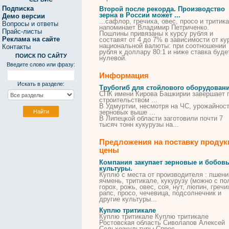
Подписка
Второй после рекорда. Производство
зерна в России может ...
Демо версии
...сафлор, гречиха, овес, просо и
тритик
Вопросы и ответы
напоминает Владимир Петриченко.
Прайс-листы
Пошлины привязаны к курсу рубля и
Реклама на сайте
составят от 4 до 7% в зависимости от ку
национальной валюты: при соотношении
Контакты
рубля к доллару 80:1 и ниже ставка буде
ПОИСК ПО САЙТУ
нулевой.
Введите слово или фразу:
Информация
Искать в разделе:
Трубогиб для стойлового оборудован
СПК имени Кирова Башкирии завершает 
строительством ...
В Удмуртии, несмотря на ЧС, урожайнос
зерновых выше ...
В Липецкой области заготовили почти 7
тысяч тонн кукурузы на...
Предложения на поставку продук
цены
Компания закупает зерновые и бобов
культуры.
Куплю с места от производителя : пшени
ячмень,
тритикале
, кукурузу (можно с по
горох, рожь, овес, соя, нут, люпин, гречи
рапс, просо, чечевица, подсолнечник и
другие культуры...
Куплю
тритикале
Куплю
тритикале
Куплю
тритикале
Ростовская область Сиволапов Алексей
Сельхозкультуры Спрос.