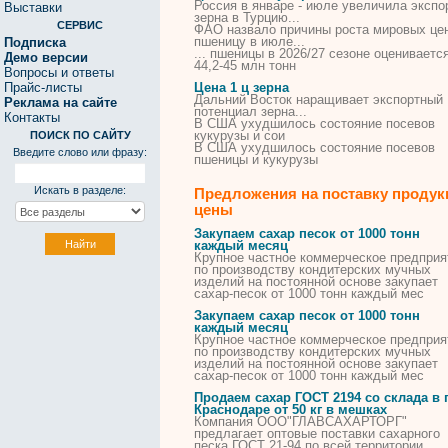
Россия в январе - июле увеличила экспо
Выставки
зерна
в Турцию...
СЕРВИС
ФАО назвало причины роста мировых
це
пшеницу в июле...
Подписка
... пшеницы в 2026/27 сезоне оцениваетс
Демо версии
44,2-45 млн
тонн
Вопросы и ответы
Прайс-листы
Цена 1 ц зерна
Дальний Восток наращивает экспортный
Реклама на сайте
потенциал
зерна
...
Контакты
В США ухудшилось состояние посевов
кукурузы и сои
ПОИСК ПО САЙТУ
В США ухудшилось состояние посевов
Введите слово или фразу:
пшеницы и кукурузы
Искать в разделе:
Предложения на поставку продук
цены
Закупаем сахар песок от 1000 тонн
каждый месяц
Крупное частное коммерческое предприя
по производству кондитерских мучных
изделий на постоянной основе закупает
сахар-песок от 1000 тонн каждый мес
Закупаем сахар песок от 1000 тонн
каждый месяц
Крупное частное коммерческое предприя
по производству кондитерских мучных
изделий на постоянной основе закупает
сахар-песок от 1000 тонн каждый мес
Продаем сахар ГОСТ 2194 со склада в г
Краснодаре от 50 кг в мешках
Компания ООО"ГЛАВСАХАРТОРГ"
предлагает оптовые поставки сахарного
песка ГОСТ 21-94 по всей территории