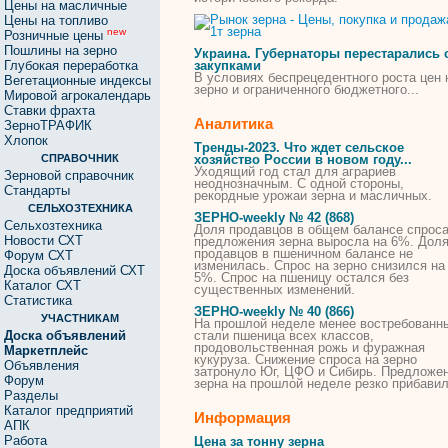
Цены на масличные
Цены на топливо
new
Розничные цены
Пошлины на зерно
Украина. Губернаторы перестарались 
Глубокая переработка
закупками
В условиях беспрецедентного роста
цен
Вегетационные индексы
зерно
и ограниченного бюджетного...
Мировой агрокалендарь
Ставки фрахта
Аналитика
ЗерноТРАФИК
Хлопок
Тренды-2023. Что ждет сельское
СПРАВОЧНИК
хозяйство России в новом году...
Уходящий год стал для аграриев
Зерновой справочник
неоднозначным. С одной стороны,
Стандарты
рекордные урожаи
зерна
и масличных.
СЕЛЬХОЗТЕХНИКА
ЗЕРНО
-weekly № 42 (868)
Сельхозтехника
Доля продавцов в общем балансе спроса
Новости СХТ
предложения
зерна
выросла на 6%. Дол
продавцов в пшеничном балансе не
Форум СХТ
изменилась. Спрос на
зерно
снизился на
Доска объявлений СХТ
5%. Спрос на пшеницу остался без
Каталог СХТ
существенных изменений.
Статистика
ЗЕРНО
-weekly № 40 (866)
УЧАСТНИКАМ
На прошлой неделе менее востребованн
Доска объявлений
стали пшеница всех классов,
продовольственная рожь и фуражная
Маркетплейс
кукуруза. Снижение спроса на
зерно
Объявления
затронуло Юг, ЦФО и Сибирь. Предложе
Форум
зерна
на прошлой неделе резко прибавил
Разделы
Каталог предприятий
Информация
АПК
Работа
Цена за тонну зерна