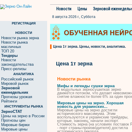
Новости
Цены
Зерновой еженедель
8 августа 2026 г., Суббота
РЕГИСТРАЦИЯ
НОВОСТИ
Новости рынка зерна
Новости рынка
масличных
Цена 1т зерна. Цены, новости, аналитика.
ТОП 20
Тендеры
Новости
Цена 1т зерна
законодательства
Пресс-релизы
АНАЛИТИКА
Новости рынка
Российский рынок
Мировой рынок
Мифы и легенды сушки
зерна
Зерновой
В модульных зерносушилках
зерно
еженедельник
движется потоком, что делает невозмож
снятие влажности более 6% за один прох
Прогнозы урожая
Рейтинги
Мировые
цены
на
зерно
. Хорошая
новость для украинских...
ИНСТРУМЕНТЫ РЫНКА
Мировые
цены
на
зерно
достигли
ЗерноСТАТ
исторического максимума. Этим
Цены на зерно в России
воспользуются и украинские трейдеры,
Прогнозы цен
которые, наконец, начали экспорт.
Cтоимость
зерна
(на условиях поставок
Мировые биржи
- порт страны-производителя) достигла
Мировые цены
исторического рекорда.