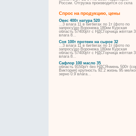
России. Отгрузка производится со скла
Спрос на продукцию, цены
Овес 400т натура 520
...3 влага 11 в бигбегах по
1т
(фото по
запросу)до Воронежа 180км Курская
область 57400р\т с НДСГорчица жёлтая 3
влага 8...
Соя 100т протеин на сырое 32
...3 влага 11 в бигбегах по
1т
(фото по
запросу)до Воронежа 180км Курская
область 57400р\т с НДСГорчица жёлтая 3
влага 8...
Сафлор 100 масло 35
область 9150р/т без НДСЯчмень 500т (со
Виктория) крупность 92.2 жизнь 95 мелко
зерно
0.9 влага...