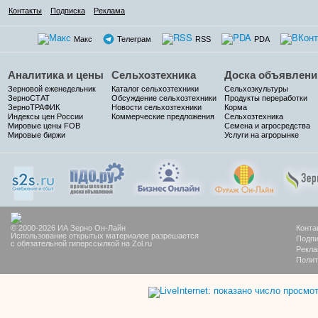
Контакты
Подписка
Реклама
Макс
Телеграм
RSS
PDA
Аналитика и цены
Сельхозтехника
Доска объявлени
Зерновой еженедельник
Каталог сельхозтехники
Сельхозкультуры
ЗерноСТАТ
Обсуждение сельхозтехники
Продукты переработки
ЗерноТРАФИК
Новости сельхозтехники
Корма
Индексы цен России
Коммерческие предложения
Сельхозтехника
Мировые цены FOB
Семена и агросредства
Мировые биржи
Услуги на агрорынке
© 2000-2026 ИА Зерно Он-Лайн
Конта
Использование открытых материалов разрешается
Подпи
с обязательной гиперссылкой на Zol.ru
Рекла
Полит