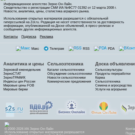
Информационное агентство Зерно Он-Лайн
.
Свидетельство о регистрации СМИ ИА №ФС77-31392 от 12 марта 2008 г.
Новости, аналитика, цены, статистика аграрного рынка.
Использование открытых материалов разрешается с обязательной
гиперссылкой на Zol.ru. Редакция не несет ответственности за достоверность
информации, опубликованной на Доске объявлений, в пресс-релизах и
сообщениях других информационных агентств.
Контакты
Подписка
Реклама
Макс
Телеграм
RSS
PDA
Аналитика и цены
Сельхозтехника
Доска объявлени
Зерновой еженедельник
Каталог сельхозтехники
Сельхозкультуры
ЗерноСТАТ
Обсуждение сельхозтехники
Продукты переработки
ЗерноТРАФИК
Новости сельхозтехники
Корма
Индексы цен России
Коммерческие предложения
Сельхозтехника
Мировые цены FOB
Семена и агросредства
Мировые биржи
Услуги на агрорынке
© 2000-2026 ИА Зерно Он-Лайн
Конта
Использование открытых материалов разрешается
Подпи