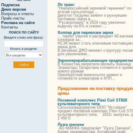
Лп транс
Подписка
"Новороссийский зерновой терминал" по
Демо версии
итогам сельхозгода ...
Вопросы и ответы
Депутат Госдумы заявил о рухнувших
Прайс-листы
поставках зерна в ...
"Русагротранс" в 2024 году увеличил
Реклама на сайте
выручку на 6% и снизил ...
Контакты
Хоппер для перевозки зерна
ПОИСК ПО САЙТУ
... терпит убытки и распродает 40 вагонов
Введите слово или фразу:
хопперов
за...
НСЗК может стать ключевым поставщик
зерна
для
...
Искать в разделе:
В регионах ДФО меняют структуру посев
для
увеличения...
Зерноперерабатывающие предприяти
В Казахстан запретили ввозить пшеницу
Элеваторы Татарстана готовятся к прием
нового урожая
Оренбургский минсельхоз заявил о
готовности элеваторов и ХПП...
Предложения на поставку продук
цены
Посевной комплекс Flexi Coil ST820
культиваторного типа
Сельхозпредприятие ООО "Истобное"
продает посевной комплекс Flexi Coil ST
культиваторного типа, 2011г. выпуска, 
1 450 0
Лузга гречихи
АО МАКФА предлагает "Лузгу Гречихи",
Адрес производства: Алтайский край,