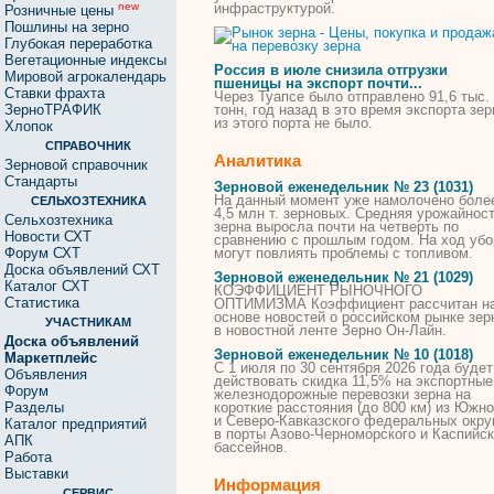
инфраструктурой.
new
Розничные цены
Пошлины на зерно
Глубокая переработка
Вегетационные индексы
Россия в июле снизила отгрузки
Мировой агрокалендарь
пшеницы
на
экспорт почти...
Ставки фрахта
Через Туапсе было отправлено 91,6 тыс.
ЗерноТРАФИК
тонн, год назад в это время экспорта
зер
из этого порта не было.
Хлопок
СПРАВОЧНИК
Аналитика
Зерновой справочник
Стандарты
Зерновой еженедельник № 23 (1031)
На
данный момент уже намолочено боле
СЕЛЬХОЗТЕХНИКА
4,5 млн т. зерновых. Средняя урожайнос
Сельхозтехника
зерна
выросла почти
на
четверть по
Новости СХТ
сравнению с прошлым годом.
На
ход убо
Форум СХТ
могут повлиять проблемы с топливом.
Доска объявлений СХТ
Зерновой еженедельник № 21 (1029)
Каталог СХТ
КОЭФФИЦИЕНТ РЫНОЧНОГО
Статистика
ОПТИМИЗМА Коэффициент рассчитан
н
основе новостей о российском рынке
зер
УЧАСТНИКАМ
в новостной ленте
Зерно
Он-Лайн.
Доска объявлений
Зерновой еженедельник № 10 (1018)
Маркетплейс
С 1 июля по 30 сентября 2026 года будет
Объявления
действовать скидка 11,5%
на
экспортные
Форум
железнодорожные
перевозки
зерна
на
Разделы
короткие расстояния (до 800 км) из Южно
и Северо-Кавказского федеральных окру
Каталог предприятий
в порты Азово-Черноморского и Каспийск
АПК
бассейнов.
Работа
Выставки
Информация
СЕРВИС