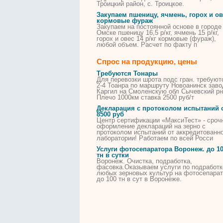
Троицкий район, с. Троицкое.
Закупаем пшеницу, ячмень, горох и ов
кормовые фураж
Закупаем на постоянной основе в городе
Омске пшеницу 16,5 р/кг, ячмень 15 р/кг,
горох и овес 14 р/кг кормовые (фураж),
любой объем. Расчет по факту п
Спрос на продукцию, цены
Требуются Тонары
Для перевозки шрота подс гран. требуют
2-4 Тоанра по маршруту Новоанинск заво
Каргил на Смоленскую обл Сычевский рн
Плечо 1000км ставка 2500 руб/т
Декларация с протоколом испытаний 
8500 руб
Центр сертификации «МаксиТест» - сроч
оформление деклараций на зерно с
протоколом испытаний от аккредитованн
лаборатории! Работаем по всей Росси
Услуги фотосепаратора Воронеж. до 1
тн в сутки
Воронеж. Очистка, подработка,
фасовка.Оказываем услуги по подработк
любых зерновых культур на фотосепара
до 100 тн в сут в Воронеже.