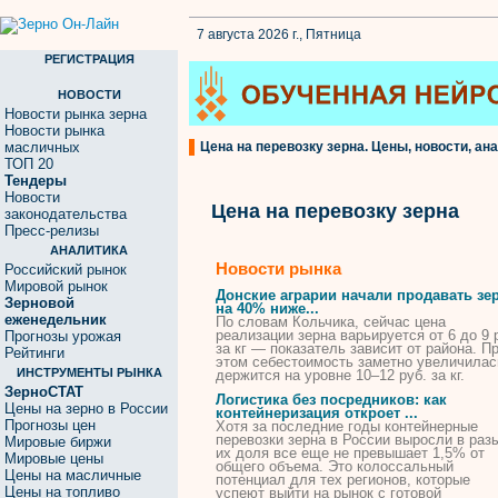
7 августа 2026 г., Пятница
РЕГИСТРАЦИЯ
НОВОСТИ
Новости рынка зерна
Новости рынка
масличных
Цена на перевозку зерна. Цены, новости, ан
ТОП 20
Тендеры
Новости
Цена на перевозку зерна
законодательства
Пресс-релизы
АНАЛИТИКА
Новости рынка
Российский рынок
Мировой рынок
Донские аграрии начали продавать
зе
Зерновой
на
40% ниже...
еженедельник
По словам Кольчика, сейчас
цена
реализации
зерна
варьируется от 6 до 9 
Прогнозы урожая
за кг — показатель зависит от района. П
Рейтинги
этом себестоимость заметно увеличилас
ИНСТРУМЕНТЫ РЫНКА
держится
на
уровне 10–12 руб. за кг.
ЗерноСТАТ
Логистика без посредников: как
Цены на зерно в России
контейнеризация откроет ...
Прогнозы цен
Хотя за последние годы контейнерные
перевозки
зерна
в России выросли в раз
Мировые биржи
их доля все еще не превышает 1,5% от
Мировые цены
общего объема. Это колоссальный
Цены на масличные
потенциал для тех регионов, которые
Цены на топливо
успеют выйти
на
рынок с готовой