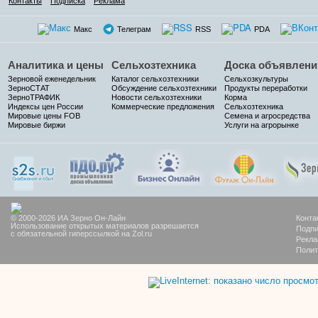
Контакты
Подписка
Реклама
Макс
Телеграм
RSS
PDA
Аналитика и цены
Сельхозтехника
Доска объявлени
Зерновой еженедельник
Каталог сельхозтехники
Сельхозкультуры
ЗерноСТАТ
Обсуждение сельхозтехники
Продукты переработки
ЗерноТРАФИК
Новости сельхозтехники
Корма
Индексы цен России
Коммерческие предложения
Сельхозтехника
Мировые цены FOB
Семена и агросредства
Мировые биржи
Услуги на агрорынке
© 2000-2026 ИА Зерно Он-Лайн
Конта
Использование открытых материалов разрешается
Подпи
с обязательной гиперссылкой на Zol.ru
Рекла
Полит