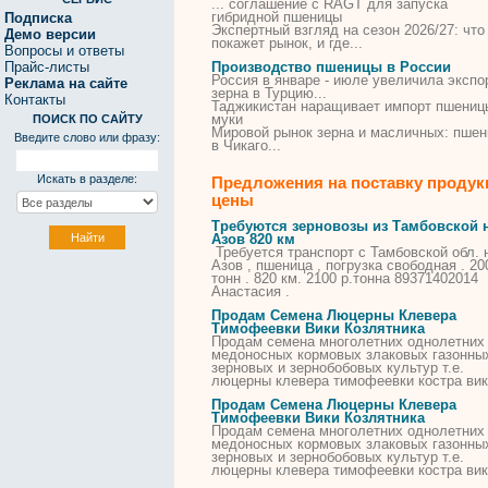
... соглашение с RAGT для запуска
гибридной
пшеницы
Подписка
Экспертный взгляд на сезон 2026/27: что
Демо версии
покажет рынок, и где...
Вопросы и ответы
Прайс-листы
Производство пшеницы в России
Россия
в
январе - июле увеличила экспо
Реклама на сайте
зерна
в
Турцию...
Контакты
Таджикистан наращивает импорт
пшениц
муки
ПОИСК ПО САЙТУ
Мировой рынок зерна и масличных:
пшен
Введите слово или фразу:
в
Чикаго...
Искать в разделе:
Предложения на поставку продук
цены
Требуются зерновозы из Тамбовской 
Азов 820 км
Требуется транспорт с Тамбовской обл. 
Азов , пшеница , погрузка свободная . 20
тонн . 820 км. 2100 р.тонна 89371402014
Анастасия .
Продам Семена Люцерны Клевера
Тимофеевки Вики Козлятника
Продам семена многолетних однолетних
медоносных кормовых злаковых газонны
зерновых и зернобобовых культур т.е.
люцерны клевера тимофеевки костра ви
Продам Семена Люцерны Клевера
Тимофеевки Вики Козлятника
Продам семена многолетних однолетних
медоносных кормовых злаковых газонны
зерновых и зернобобовых культур т.е.
люцерны клевера тимофеевки костра ви