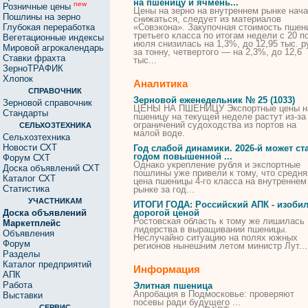
на
пшеницу
и ячмень...
new
Розничные цены
Цены
на зерно на внутреннем рынке нач
Пошлины на зерно
снижаться, следует из материалов
Глубокая переработка
«Совэкона». Закупочная стоимость
пшен
третьего класса по итогам недели с 20 п
Вегетационные индексы
июля снизилась на 1,3%, до 12,95 тыс. р
Мировой агрокалендарь
за тонну, четвертого — на 2,3%, до 12,6
Ставки фрахта
тыс...
ЗерноТРАФИК
Хлопок
Аналитика
СПРАВОЧНИК
Зерновой еженедельник № 25 (1033)
Зерновой справочник
ЦЕНЫ
НА
ПШЕНИЦУ
Экспортные
цены
н
Стандарты
пшеницу
на текущей неделе растут из-за
ограничений судоходства из портов на
СЕЛЬХОЗТЕХНИКА
малой воде.
Сельхозтехника
Новости СХТ
Год слабой динамики. 2026-й может ст
годом повышенной ...
Форум СХТ
Однако укрепление рубля и экспортные
Доска объявлений СХТ
пошлины уже привели к тому, что средня
Каталог СХТ
цена
пшеницы
4-го класса на внутреннем
Статистика
рынке за год...
УЧАСТНИКАМ
ИТОГИ ГОДА: Российский АПК - изоби
Доска объявлений
дорогой
ценой
Ростовская область к тому же лишилась
Маркетплейс
лидерства в выращивании
пшеницы
.
Объявления
Неслучайно ситуацию на полях южных
Форум
регионов нынешним летом министр Лут...
Разделы
Каталог предприятий
Информация
АПК
Работа
Элитная пшеница
Апробация в Подмосковье: проверяют
Выставки
посевы ради будущего ...
СЕРВИС