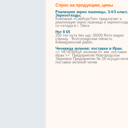
Спрос на продукцию, цены
Реализуем зерно
пшеницы
, 3-4-5 класс
Зерноотходы.
Компания «СибАгроТоп» предлагает к
реализации
зерно
пшеницы
и зерноотход
со склада в г. Омск.
Нут 8 65
250 тон нута без ндс 26500 Фото видио
сброшу . Волгоградская область
Киквидзенский район .
Чечевица зеленая: поставки в Иран.
<< ЧЕЧЕВИЦА зеленая 6+ мм: поставки 
Иран >> Предприятие Новгородское
Зерновое Предприятие № 28 осуществля
поставки зеленой чечев