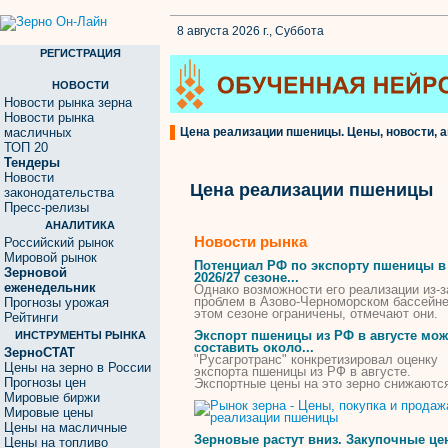
8 августа 2026 г., Суббота
РЕГИСТРАЦИЯ
НОВОСТИ
Новости рынка зерна
Новости рынка
масличных
Цена реализации пшеницы. Цены, новости, а
ТОП 20
Тендеры
Новости
Цена реализации пшеницы
законодательства
Пресс-релизы
АНАЛИТИКА
Новости рынка
Российский рынок
Мировой рынок
Потенциал РФ по экспорту
пшеницы
в
Зерновой
2026/27 сезоне...
еженедельник
Однако возможности его
реализации
из-з
проблем в Азово-Черноморском бассейне
Прогнозы урожая
этом сезоне ограничены, отмечают они.
Рейтинги
Экспорт
пшеницы
из РФ в августе мож
ИНСТРУМЕНТЫ РЫНКА
составить около...
ЗерноСТАТ
"Русагротранс" конкретизировал оценку
Цены на зерно в России
экспорта
пшеницы
из РФ в августе.
Прогнозы цен
Экспортные
цены
на это зерно снижаютс
Мировые биржи
Мировые цены
Цены на масличные
Зерновые растут вниз. Закупочные
це
Цены на топливо