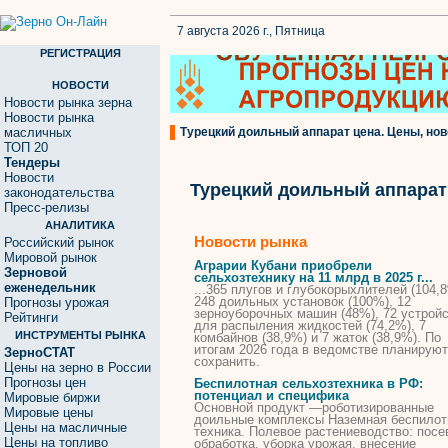
7 августа 2026 г., Пятница
РЕГИСТРАЦИЯ
НОВОСТИ
Новости рынка зерна
Новости рынка
масличных
Турецкий доильный аппарат цена. Цены, нов
ТОП 20
Тендеры
Новости
Турецкий доильный аппарат
законодательства
Пресс-релизы
АНАЛИТИКА
Новости рынка
Российский рынок
Мировой рынок
Аграрии Кубани приобрели
Зерновой
сельхозтехнику на 11 млрд в 2025 г...
еженедельник
...365 плугов и глубокорыхлителей (104,8
248
доильных
установок (100%), 12
Прогнозы урожая
зерноуборочных машин (48%), 72 устрой
Рейтинги
для распыления жидкостей (74,2%), 7
ИНСТРУМЕНТЫ РЫНКА
комбайнов (38,9%) и 7 жаток (38,9%). По
итогам 2026 года в ведомстве планируют
ЗерноСТАТ
сохранить.
Цены на зерно в России
Прогнозы цен
Беспилотная сельхозтехника в РФ:
потенциал и специфика
Мировые биржи
Основной продукт —роботизированные
Мировые цены
доильные
комплексы Наземная беспилот
Цены на масличные
техника. Полевое растениеводство: посе
Цены на топливо
обработка, уборка урожая, внесение