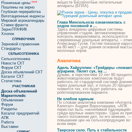
веществ Беспилотные летательные
new
Розничные цены
аппараты
(БПЛА).
Пошлины на зерно
Глубокая переработка
Вегетационные индексы
Мировой агрокалендарь
Глава Минсельхоза ознакомилась с
Ставки фрахта
ходом посевной в ...
ЗерноТРАФИК
Здесь внедрены цифровые системы
управления стадом, автоматизирован
Хлопок
контроль микроклимата, используются
СПРАВОЧНИК
современные
доильные
аппараты
, – отм
Александр Гусев. Гостям показали карус
Зерновой справочник
на 80 мест – для доения основной массы
Стандарты
молочных коров.
СЕЛЬХОЗТЕХНИКА
Сельхозтехника
Аналитика
Новости СХТ
Форум СХТ
Адель Хайруллин: «Трейдеры «ломаю
аграриев. Пилят сук, на ...
Доска объявлений СХТ
Думаю, в перспективе 10 лет 80 процент
Каталог СХТ
животноводческих комплексов будут
Статистика
работать по стандартной системе доения
через
доильный
зал, и только 20 процент
УЧАСТНИКАМ
появится тех, кто будет работать на
Доска объявлений
роботизированном варианте.
Маркетплейс
Не хлебом единым
Объявления
По словам аналитика компании «Антанта
Форум
Капитал» Андрея Верхоланцева, «АПК
Разделы
перестал быть «нелюбимой падчерицей«
среди крупных инвесторов«. Одна из при
Каталог предприятий
такого положения дел, по его мнению, —
АПК
повышение
цен
на сельхозпродукцию во
Работа
всем мире.
Выставки
Тверское село. Путь к стабильности
СЕРВИС