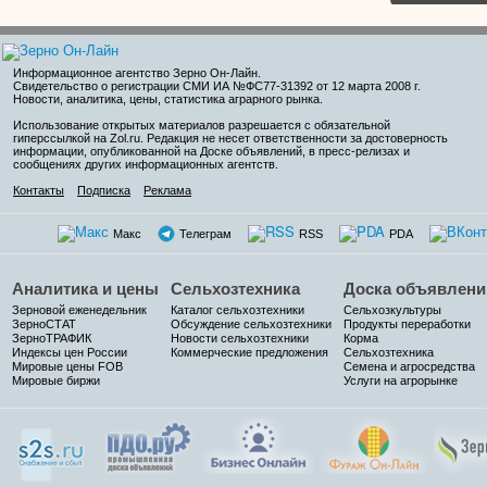
Информационное агентство Зерно Он-Лайн
.
Свидетельство о регистрации СМИ ИА №ФС77-31392 от 12 марта 2008 г.
Новости, аналитика, цены, статистика аграрного рынка.
Использование открытых материалов разрешается с обязательной
гиперссылкой на Zol.ru. Редакция не несет ответственности за достоверность
информации, опубликованной на Доске объявлений, в пресс-релизах и
сообщениях других информационных агентств.
Контакты
Подписка
Реклама
Макс
Телеграм
RSS
PDA
Аналитика и цены
Сельхозтехника
Доска объявлени
Зерновой еженедельник
Каталог сельхозтехники
Сельхозкультуры
ЗерноСТАТ
Обсуждение сельхозтехники
Продукты переработки
ЗерноТРАФИК
Новости сельхозтехники
Корма
Индексы цен России
Коммерческие предложения
Сельхозтехника
Мировые цены FOB
Семена и агросредства
Мировые биржи
Услуги на агрорынке