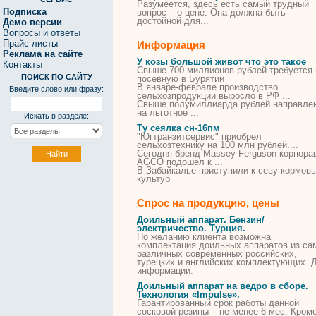
Разумеется, здесь есть самый трудный
Подписка
вопрос – о
цене
. Она должна быть
достойной для...
Демо версии
Вопросы и ответы
Прайс-листы
Информация
Реклама на сайте
У козы большой живот что это такое
Контакты
Свыше 700 миллионов рублей требуется 
ПОИСК ПО САЙТУ
посевную в Бурятии
В январе-феврале производство
Введите слово или фразу:
сельхозпродукции выросло в РФ ...
Свыше полумиллиарда рублей направле
на льготное ...
Искать в разделе:
Ту сеялка сн-16пм
"Югтранзитсервис" приобрел
сельхозтехнику на 100 млн рублей....
Сегодня бренд Massey Ferguson корпора
AGCO подошел к ...
В Забайкалье приступили к севу кормов
культур
Спрос на продукцию, цены
Доильный
аппарат
. Бензин/
электричество. Турция.
По желанию клиента возможна
комплектация
доильных
аппаратов
из са
различных современных российских,
турецких
и английских комплектующих. 
информации.
Доильный
аппарат
на ведро в сборе.
Технология «Impulse».
Гарантированный срок работы данной
сосковой резины – не менее 6 мес. Кром